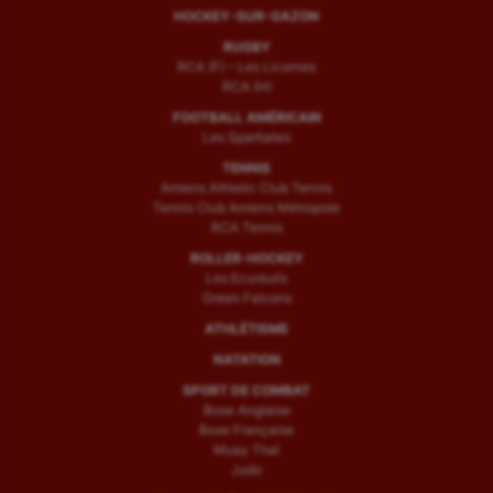
HOCKEY-SUR-GAZON
RUGBY
RCA (F) – Les Licornes
RCA (H)
FOOTBALL AMÉRICAIN
Les Spartiates
TENNIS
Amiens Athletic Club Tennis
Tennis Club Amiens Métropole
RCA Tennis
ROLLER-HOCKEY
Les Ecureuils
Green Falcons
ATHLÉTISME
NATATION
SPORT DE COMBAT
Boxe Anglaise
Boxe Française
Muay Thaï
Judo