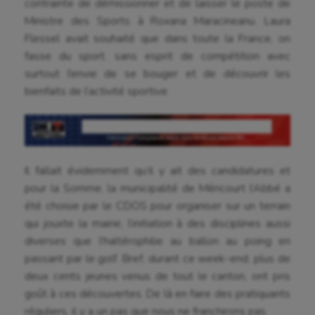
contrainte de démissionner et de laisser le poste de
Ministre des Sports à Roxana Maracineanu. Laura
Flessel avait souhaité que dans toute la France, on
fasse du sport. sans esprit de compétition avec
surtout l’envie de se bouger et de découvrir les
bienfaits de l’activité sportive.
Il fallait évidemment qu’il y ait des candidatures et
pour la Somme, la municipalité de Méricourt l’Abbé a
été choisie par le CDOS pour organiser sur un terrain
qui jouxte la mairie, l’initiation à des disciplines aussi
diverses que l’haltérophilie au ballon au poing en
passant par le golf. Bref, durant ce week-end, plus de
deux cents jeunes venus de tout le canton, ont pris
goût à ces découvertes. De là en faire des pratiquants
réguliers, il y a un pas que nous ne franchirons pas.