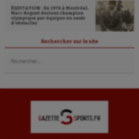
ÉQUITATION : En 1976 à Montréal,
Marc Roguet devient champion
olympique par équipes en sauts
d’obstacles
Rechercher sur le site
Rechercher :