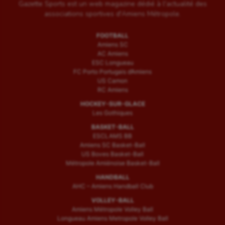
Gazette Sports est un web magazine dédié à l'actualité des
associations sportives d'Amiens Métropole.
FOOTBALL
Amiens SC
AC Amiens
ESC Longueau
FC Porto Portugais d’Amiens
US Camon
RC Amiens
HOCKEY-SUR-GLACE
Les Gothiques
BASKET-BALL
ESCLAMS BB
Amiens SC Basket-Ball
US Boves Basket-Ball
Métropole Amiénoise Basket-Ball
HANDBALL
AHC – Amiens Handball Club
VOLLEY-BALL
Amiens Métropole Volley Ball
Longueau Amiens Metropole Volley Ball