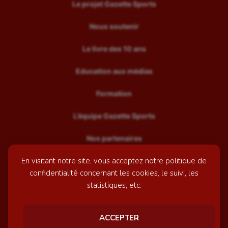
Le projet Gazette Sports
Nous soutenir
Le livre des 10 ans
Education aux médias
Formation
L’équipe Gazette Sports
Nos partenaires
En visitant notre site, vous acceptez notre politique de
Recrutement
confidentialité concernant les cookies, le suivi, les
Mentions légales
statistiques, etc.
Contactez-nous
ACCEPTER