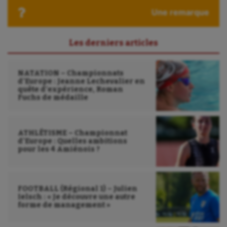
Une remarque
Les derniers articles
NATATION – Championnats
d’Europe : Jeanne Lechevalier en
quête d’expérience, Roman
Fuchs de médaille
ATHLÉTISME – Championnat
d’Europe : Quelles ambitions
pour les 4 Amiénois ?
FOOTBALL (Régional 1) – Julien
Ielsch : « Je découvre une autre
forme de management »