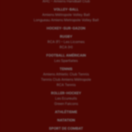
AHC – Amiens Handball Club
VOLLEY-BALL
Amiens Métropole Volley Ball
Longueau Amiens Metropole Volley Ball
HOCKEY-SUR-GAZON
RUGBY
RCA (F) – Les Licornes
RCA (H)
FOOTBALL AMÉRICAIN
Les Spartiates
TENNIS
Amiens Athletic Club Tennis
Tennis Club Amiens Métropole
RCA Tennis
ROLLER-HOCKEY
Les Ecureuils
Green Falcons
ATHLÉTISME
NATATION
SPORT DE COMBAT