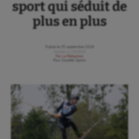
sport qui séduit de
plus en plus
Publié le
25 septembre 2018
Modifié le
29/09/18
Par
La Rédaction
Pour
Gazette Sports
Aéronautique
Athlétisme
Auto
Aviron