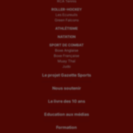
RCA Tennis
ROLLER-HOCKEY
Les Ecureuils
Green Falcons
ATHLÉTISME
NATATION
SPORT DE COMBAT
Boxe Anglaise
Boxe Française
Muay Thaï
Judo
Le projet Gazette Sports
Nous soutenir
Le livre des 10 ans
Education aux médias
Formation