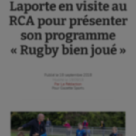
Laporte en visite au
RCA pour présenter
son programme
« Rugby bien joué »
Publié le
18 septembre 2018
Modifié le
18/09/18
Par
La Rédaction
Pour
Gazette Sports
Aéronautique
Athlétisme