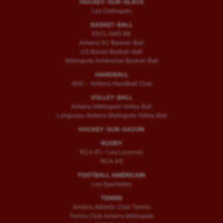
HOCKEY-SUR-GLACE
Wakeboard
Les Gothiques
BASKET-BALL
Water-polo
ESCLAMS BB
Amiens SC Basket-Ball
US Boves Basket-Ball
Métropole Amiénoise Basket-Ball
HANDBALL
AHC – Amiens Handball Club
VOLLEY-BALL
Amiens Métropole Volley Ball
Longueau Amiens Metropole Volley Ball
HOCKEY-SUR-GAZON
RUGBY
RCA (F) – Les Licornes
RCA (H)
FOOTBALL AMÉRICAIN
Les Spartiates
TENNIS
Amiens Athletic Club Tennis
Tennis Club Amiens Métropole