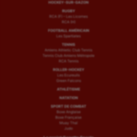
HOCKEY-SUR-GAZON
RUGBY
RCA (F) – Les Licornes
RCA (H)
FOOTBALL AMÉRICAIN
Les Spartiates
TENNIS
Amiens Athletic Club Tennis
Tennis Club Amiens Métropole
RCA Tennis
ROLLER-HOCKEY
Les Ecureuils
Green Falcons
ATHLÉTISME
NATATION
SPORT DE COMBAT
Boxe Anglaise
Boxe Française
Muay Thaï
Judo