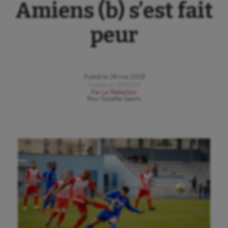
Amiens (b) s’est fait
peur
Publié le
28 mai 2018
Modifié le
28/05/18
Par
La Rédaction
Pour
Gazette Sports