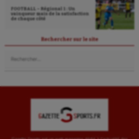
FOOTBALL – Régional 1 : Un
vainqueur mais de la satisfaction
de chaque côté
Rechercher sur le site
Rechercher :