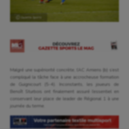
Ⓒ Gazette Sports
Malgré une supériorité concrète, l’AC Amiens (b) s’est
compliqué la tâche face à une accrocheuse formation
de Guignicourt (5-4). Inconstants, les joueurs de
Benoît Sturbois ont finalement assuré l’essentiel en
conservant leur place de leader de Régional 1 à une
journée du terme.