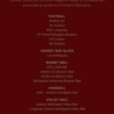
Gazette Sports est un web magazine dédié à l'actualité des
associations sportives d'Amiens Métropole.
FOOTBALL
Amiens SC
AC Amiens
ESC Longueau
FC Porto Portugais d’Amiens
US Camon
RC Amiens
HOCKEY-SUR-GLACE
Les Gothiques
BASKET-BALL
ESCLAMS BB
Amiens SC Basket-Ball
US Boves Basket-Ball
Métropole Amiénoise Basket-Ball
HANDBALL
AHC – Amiens Handball Club
VOLLEY-BALL
Amiens Métropole Volley Ball
Longueau Amiens Metropole Volley Ball