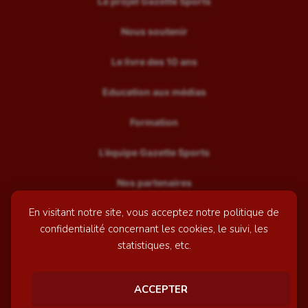
Le projet Gazette Sports
Nous soutenir
Le livre des 10 ans
Education aux médias
Formation
L’équipe Gazette Sports
Nos partenaires
En visitant notre site, vous acceptez notre politique de
Recrutement
confidentialité concernant les cookies, le suivi, les
Mentions légales
statistiques, etc.
Contactez-nous
ACCEPTER