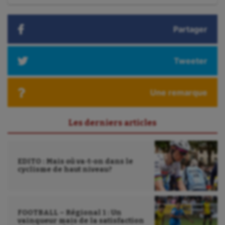
Tir à l'arc
:
Triathlon
Partager
Ultimate frisbee
Tweeter
UNSS
Voile
Une remarque
Wakeboard
Water-polo
Les derniers articles
EDITO : Mais où va-t-on dans le
cyclisme de haut niveau?
FOOTBALL – Régional 1 : Un
vainqueur mais de la satisfaction