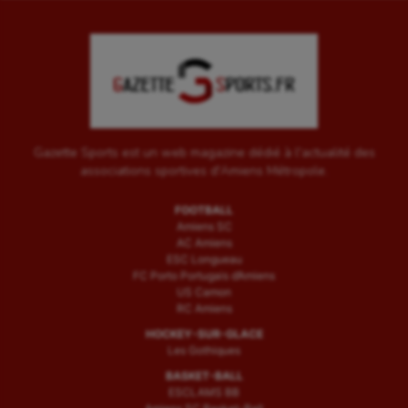
Gazette Sports est un web magazine dédié à l'actualité des
associations sportives d'Amiens Métropole.
FOOTBALL
Amiens SC
AC Amiens
ESC Longueau
FC Porto Portugais d’Amiens
US Camon
RC Amiens
HOCKEY-SUR-GLACE
Les Gothiques
BASKET-BALL
ESCLAMS BB