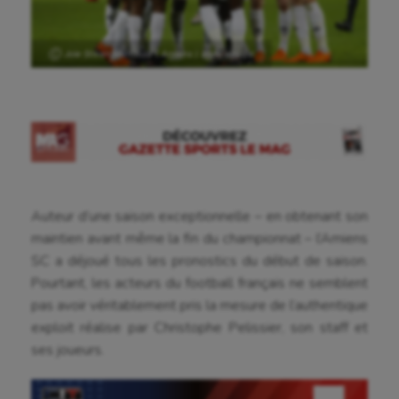
Ⓒ Joie Stiven Mendoza ( Amiens ) avec equipe
Auteur d’une saison exceptionnelle – en obtenant son
maintien avant même la fin du championnat – l’Amiens
SC a déjoué tous les pronostics du début de saison.
Pourtant, les acteurs du football français ne semblent
pas avoir véritablement pris la mesure de l’authentique
exploit réalise par Christophe Pelissier, son staff et
ses joueurs.