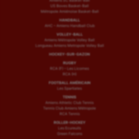
Amiens SC Basket-Ball
US Boves Basket-Ball
Métropole Amiénoise Basket-Ball
HANDBALL
AHC – Amiens Handball Club
VOLLEY-BALL
Amiens Métropole Volley Ball
Longueau Amiens Metropole Volley Ball
HOCKEY-SUR-GAZON
RUGBY
RCA (F) – Les Licornes
RCA (H)
FOOTBALL AMÉRICAIN
Les Spartiates
TENNIS
Amiens Athletic Club Tennis
Tennis Club Amiens Métropole
RCA Tennis
ROLLER-HOCKEY
Les Ecureuils
Green Falcons