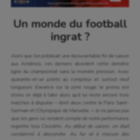
Un monde du football
ingrat ?
Alors que l’on prédisait une épouvantable fin de saison
aux Amiénois, ces derniers abordent cette dernière
ligne du championnat sans la moindre pression. Avec
quarante-et-un points au compteur et surtout neuf
longueurs d’avance sur la zone rouge, le promu est
d’ores et déjà à l’abri alors qu’il lui reste encore trois
matches à disputer – dont deux contre le Paris Saint-
Germain et l’Olympique de Marseille. «
Je ne pense pas
que les gens se rendent compte de notre performance
,
regrette Issa Cissokho.
Au début de saison, on était
condamné à descendre. Au fur et à mesure des