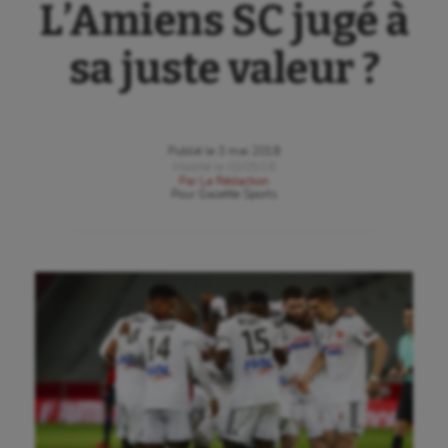
L’Amiens SC jugé à
sa juste valeur ?
Publié le
3 mai 2018
Modifié le
03/05/18
Par
La Rédaction
Pour
Gazette Sports