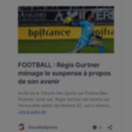
Korfbal
Longue paume
Moto
Natation
Natation artistique
Omnisports
Outdoor
Paddle
Parkour
Patinage artistique
Pétanque