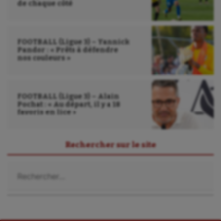
de chaque côté
FOOTBALL (Ligue 3) – Yannick
Pandor : « Prêts à défendre
nos couleurs »
FOOTBALL (Ligue 3) – Alain
Pochat : « Au départ, il y a 18
favoris en lice »
Rechercher sur le site
Rechercher :