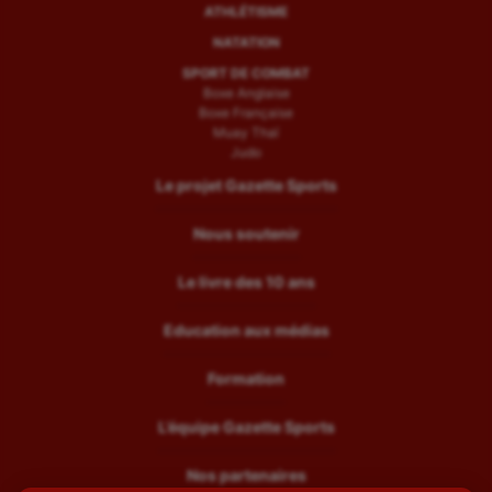
ATHLÉTISME
NATATION
SPORT DE COMBAT
Boxe Anglaise
Boxe Française
Muay Thaï
Judo
Le projet Gazette Sports
Nous soutenir
Le livre des 10 ans
Education aux médias
Formation
L’équipe Gazette Sports
Nos partenaires