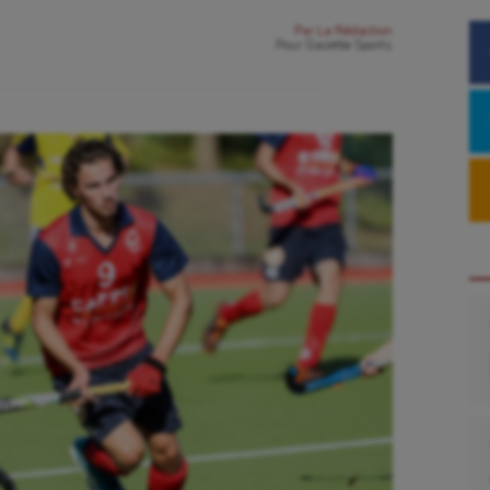
Par
La Rédaction
Pour
Gazette Sports