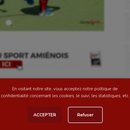
se
Kayak-polo
tation
Korfbal
lade
Longue paume
ime
Moto
ess
Natation
 formation nantaise qui lutte pour sa part pour le
En visitant notre site, vous acceptez notre politique de
football
Natation artistique
Re
confidentialité concernant les cookies, le suivi, les statistiques, etc.
 faudra passer sans encombre pour garder son destin
ball américain
Omnisports
ACCEPTER
Refuser
al
Outdoor
Paddle