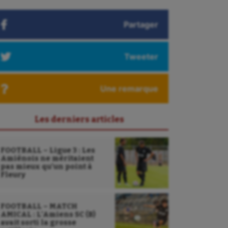
Partager
Tweeter
Une remarque
Les derniers articles
FOOTBALL – Ligue 3 : Les
Amiénois ne méritaient
pas mieux qu’un point à
Fleury
FOOTBALL – MATCH
AMICAL : L’Amiens SC (B)
avait sorti la grosse