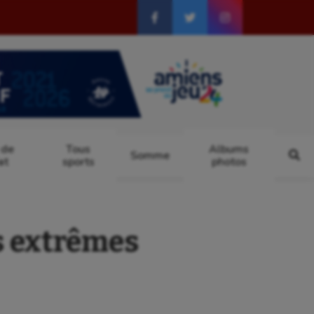
 de
Tous
Albums
Somme
at
sports
photos
 extrêmes