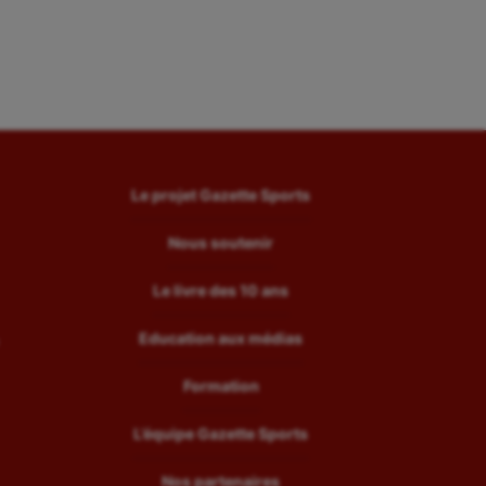
Le projet Gazette Sports
Nous soutenir
Le livre des 10 ans
Education aux médias
Formation
L’équipe Gazette Sports
Nos partenaires