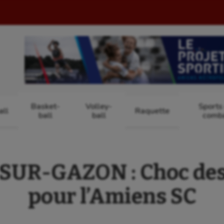
Basket-
Volley-
Sports
ll
Raquette
ball
ball
comb
UR-GAZON : Choc des
pour l’Amiens SC