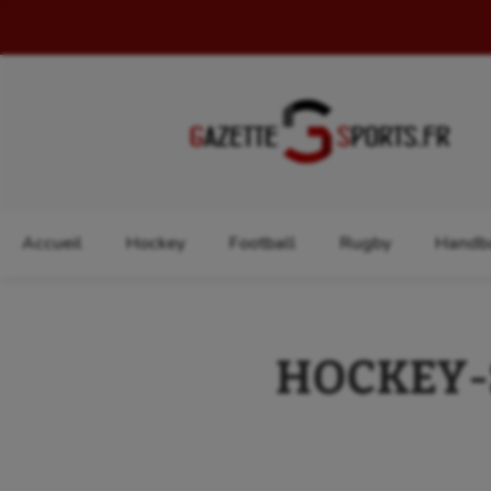
Rechercher :
Accueil
Hockey
Football
Rugby
Handba
HOCKEY-S