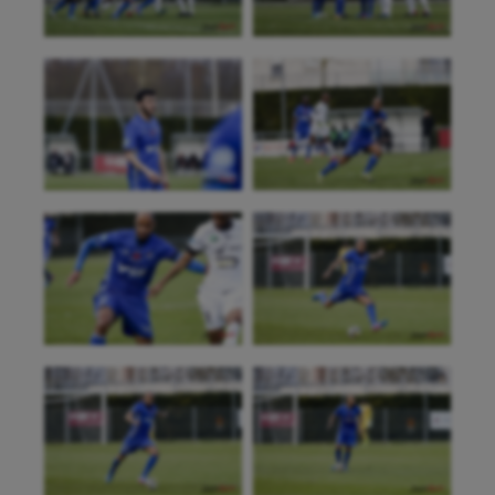
Aéronautique
Athlétisme
Auto
Aviron
Balle à la main
Ballon au poing