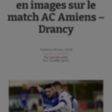
en images sur le
match AC Amiens –
Drancy
Publié le
26 mars 2018
Modifié le
26/03/18
Par
Leandre Leber
Pour
Gazette Sports