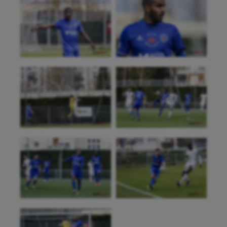
Escrime
Fitness
Flag football
Football américain
Futsal
Golf
Gymnastique
Gymnastique rythmique
Haltérophilie
Handisport
Hippisme