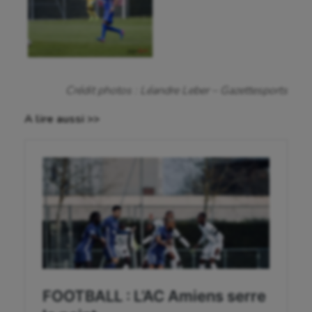
Jeux Olympiques et Paralympiques
Kayak-polo
Korfbal
Crédit photos : Léandre Leber – Gazettesports
Longue paume
A lire aussi >>
Moto
Natation
Natation artistique
Omnisports
Outdoor
Paddle
Parkour