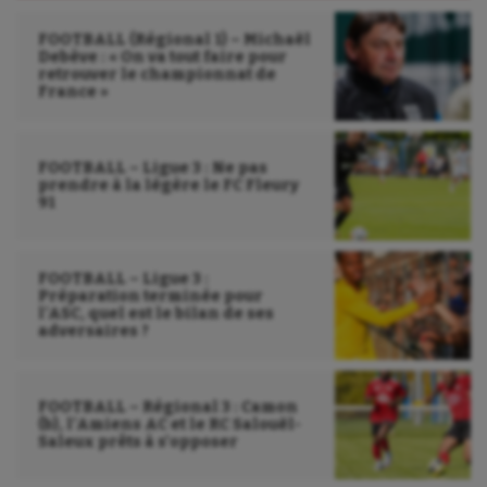
FOOTBALL (Régional 1) – Michaël
Debève : « On va tout faire pour
retrouver le championnat de
France »
FOOTBALL – Ligue 3 : Ne pas
prendre à la légère le FC Fleury
91
FOOTBALL – Ligue 3 :
Préparation terminée pour
l’ASC, quel est le bilan de ses
adversaires ?
FOOTBALL – Régional 3 : Camon
(b), l’Amiens AC et le RC Salouël-
Saleux prêts à s’opposer