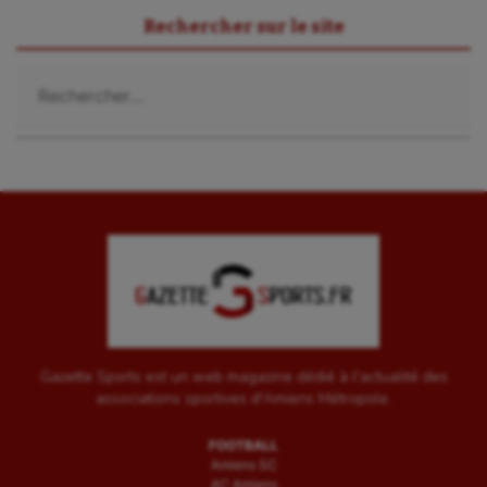
Rechercher sur le site
Rechercher :
Gazette Sports est un web magazine dédié à l'actualité des
associations sportives d'Amiens Métropole.
FOOTBALL
Amiens SC
AC Amiens