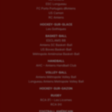
ESC Longueau
FC Porto Portugais d’Amiens
US Camon
RC Amiens
HOCKEY-SUR-GLACE
Les Gothiques
BASKET-BALL
ESCLAMS BB
Amiens SC Basket-Ball
US Boves Basket-Ball
Métropole Amiénoise Basket-Ball
HANDBALL
AHC – Amiens Handball Club
VOLLEY-BALL
Amiens Métropole Volley Ball
Longueau Amiens Metropole Volley Ball
HOCKEY-SUR-GAZON
RUGBY
RCA (F) – Les Licornes
RCA (H)
FOOTBALL AMÉRICAIN