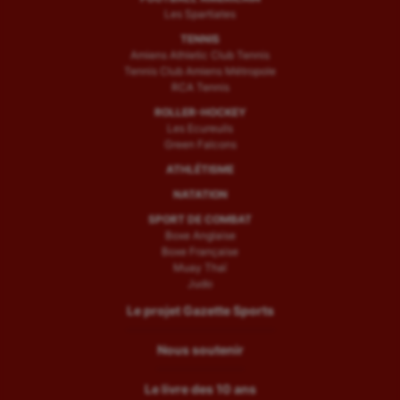
Les Spartiates
TENNIS
Amiens Athletic Club Tennis
Tennis Club Amiens Métropole
RCA Tennis
ROLLER-HOCKEY
Les Ecureuils
Green Falcons
ATHLÉTISME
NATATION
SPORT DE COMBAT
Boxe Anglaise
Boxe Française
Muay Thaï
Judo
Le projet Gazette Sports
Nous soutenir
Le livre des 10 ans