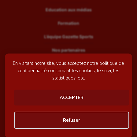
Education aux médias
Formation
L’équipe Gazette Sports
Nos partenaires
En visitant notre site, vous acceptez notre politique de
Recrutement
confidentialité concernant les cookies, le suivi, les
Mentions légales
statistiques, etc.
Contactez-nous
ACCEPTER
© GazetteSports - 2026 | Site internet réalisé par
l'agence
Refuser
Awelty
Personnaliser