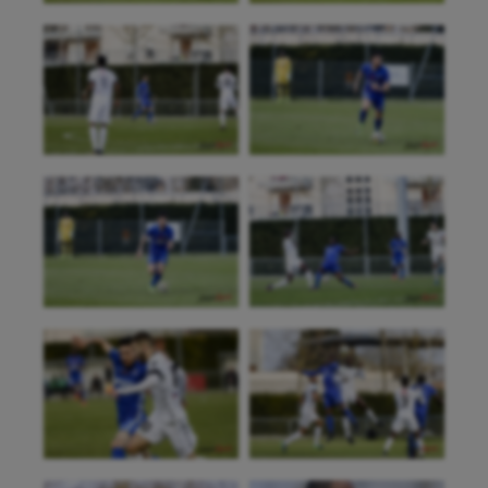
Baseball
Billard
Boules lyonnaises
Canoë-kayak
Cerf Volant
Cheerleading
Course à pied
Crossfit
Cyclisme
Danse
Equitation
Escalade