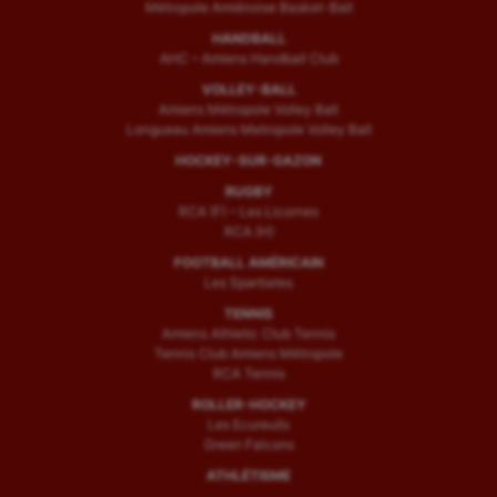
Métropole Amiénoise Basket-Ball
HANDBALL
AHC – Amiens Handball Club
VOLLEY-BALL
Amiens Métropole Volley Ball
Longueau Amiens Metropole Volley Ball
HOCKEY-SUR-GAZON
RUGBY
RCA (F) – Les Licornes
RCA (H)
FOOTBALL AMÉRICAIN
Les Spartiates
TENNIS
Amiens Athletic Club Tennis
Tennis Club Amiens Métropole
RCA Tennis
ROLLER-HOCKEY
Les Ecureuils
Green Falcons
ATHLÉTISME