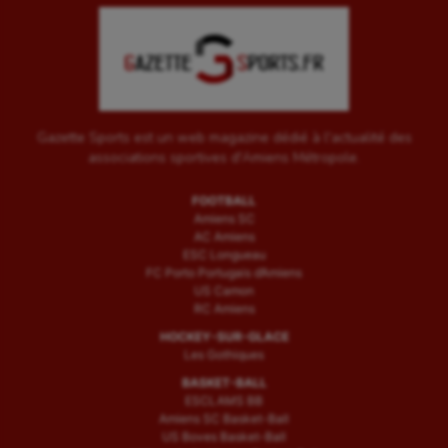
Gazette Sports est un web magazine dédié à l'actualité des
associations sportives d'Amiens Métropole.
FOOTBALL
Amiens SC
AC Amiens
ESC Longueau
FC Porto Portugais d’Amiens
US Camon
RC Amiens
HOCKEY-SUR-GLACE
Les Gothiques
BASKET-BALL
ESCLAMS BB
Amiens SC Basket-Ball
US Boves Basket-Ball