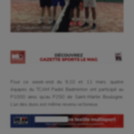
Ⓒ Crédit photo : TCAM
Pour ce week-end du 9,10 et 11 mars, quatre
équipes du TCAM Padel Badminton ont participé au
P1000 ainsi qu’au P250 de Saint-Martin Boulogne.
L’un des duos est même revenu victorieux.