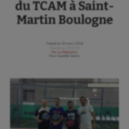
du TCAM à Saint-
Martin Boulogne
Publié le
16 mars 2018
Modifié le
15/03/18
Par
La Rédaction
Pour
Gazette Sports