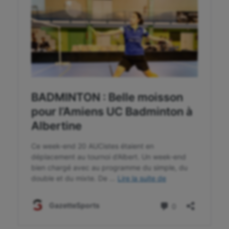
Flag football
Football américain
Futsal
Golf
Gymnastique
Gymnastique rythmique
Haltérophilie
Handisport
Hippisme
Jeux Olympiques et Paralympiques
Kayak-polo