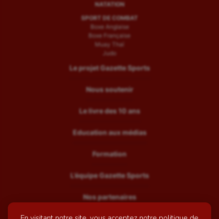
NATATION
SPORT DE COMBAT
Boxe Anglaise
Boxe Française
Muay Thaï
Judo
Le projet Gazette Sports
Nous soutenir
Le livre des 10 ans
Education aux médias
Formation
L’équipe Gazette Sports
Nos partenaires
En visitant notre site, vous acceptez notre politique de
Recrutement