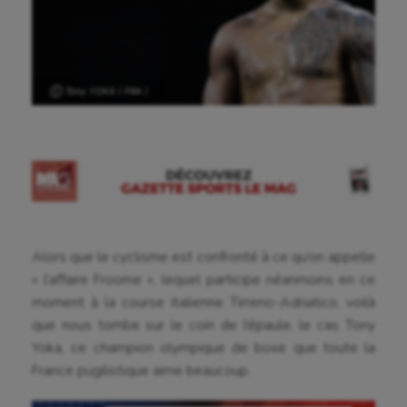
Ⓒ Tony YOKA ( FRA )
Alors que le cyclisme est confronté à ce qu’on appelle
« l’affaire Froome », lequel participe néanmoins en ce
moment à la course italienne Tirreno-Adriatico, voilà
que nous tombe sur le coin de l’épaule, le cas Tony
Yoka, ce champion olympique de boxe que toute la
France pugilistique aime beaucoup.