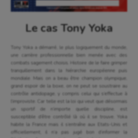
Le cas Tony Yoka
Tony Yoka a démarré, le plus logiquement du monde,
une carrière professionnelle bien menée avec des
combats sagement choisis. Histoire de le faire grimper
tranquillement dans la hiérarchie européenne puis
mondiale. Mais on a beau être champion olympique,
grand espoir de la boxe, on ne peut se soustraire au
contrôle antidopage, y compris celui qui s’effectue à
l’improviste. Car telle est la loi qui veut que désormais
un sportif de n’importe quelle discipline, est
susceptible d’être contrôlé là où il se trouve. Yoka
habite la France mais il s’entraîne aux Etats-Unis et
officiellement, il n’a pas jugé bon d’informer la