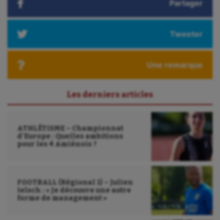
Partager
Triathlon
Ultimate frisbee
Tweeter
UNSS
Une remarque
Voile
Wakeboard
Les derniers articles
Water-polo
ATHLÉTISME – Championnat
d’Europe : Quelles ambitions
pour les 4 Amiénois ?
FOOTBALL (Régional 1) – Julien
Ielsch : « Je découvre une autre
forme de management »