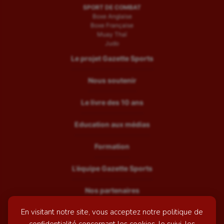
SPORT DE COMBAT
Boxe Anglaise
Boxe Française
Muay Thaï
Judo
Le projet Gazette Sports
Nous soutenir
Le livre des 10 ans
Education aux médias
Formation
L’équipe Gazette Sports
Nos partenaires
En visitant notre site, vous acceptez notre politique de
Recrutement