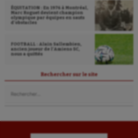
ÉQUITATION : En 1976 à Montréal,
Marc Roguet devient champion
olympique par équipes en sauts
d’obstacles
FOOTBALL : Alain Sallembien,
ancien joueur de l’Amiens SC,
nous a quittés
Rechercher sur le site
Rechercher :