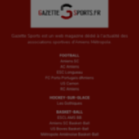
Gazette Sports est un web magazine dédié à l'actualité des
associations sportives d'Amiens Métropole.
FOOTBALL
Amiens SC
AC Amiens
ESC Longueau
FC Porto Portugais d’Amiens
US Camon
RC Amiens
HOCKEY-SUR-GLACE
Les Gothiques
BASKET-BALL
ESCLAMS BB
Amiens SC Basket-Ball
US Boves Basket-Ball
Métropole Amiénoise Basket-Ball