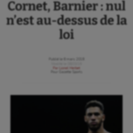
Cornet, Barnier : nul
n’est au-dessus de la
loi
Publié le
8 mars 2018
Modifié le
08/03/18
Par
Lionel Herbet
Pour
Gazette Sports