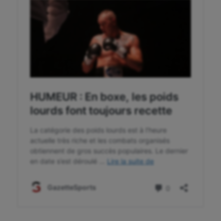
Longue paume
Moto
Natation
Natation artistique
Omnisports
Outdoor
Paddle
Parkour
Patinage artistique
Pétanque
Plongée