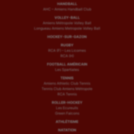
HANDBALL
AHC – Amiens Handball Club
VOLLEY-BALL
Amiens Métropole Volley Ball
Longueau Amiens Metropole Volley Ball
HOCKEY-SUR-GAZON
RUGBY
RCA (F) – Les Licornes
RCA (H)
FOOTBALL AMÉRICAIN
Les Spartiates
TENNIS
Amiens Athletic Club Tennis
Tennis Club Amiens Métropole
RCA Tennis
ROLLER-HOCKEY
Les Ecureuils
Green Falcons
ATHLÉTISME
NATATION