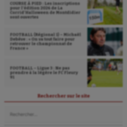
Wakeboard
COURSE À PIED : Les inscriptions
pour l’édition 2026 de La
Water-polo
Corrid’Halloween de Montdidier
sont ouvertes
FOOTBALL (Régional 1) – Michaël
Debève : « On va tout faire pour
retrouver le championnat de
France »
FOOTBALL – Ligue 3 : Ne pas
prendre à la légère le FC Fleury
91
Rechercher sur le site
Rechercher :