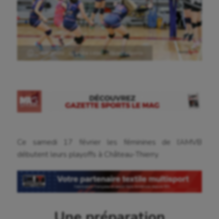
Ⓒ Crédit photo : Leandre Leber – GazetteSports
Ce samedi 17 février les féminines de l’AMVB
débutent leurs playoffs à Château-Thierry.
Une préparation