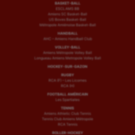
BASKET-BALL
ESCLAMS BB
Amiens SC Basket-Ball
US Boves Basket-Ball
Métropole Amiénoise Basket-Ball
HANDBALL
AHC – Amiens Handball Club
VOLLEY-BALL
Amiens Métropole Volley Ball
Longueau Amiens Metropole Volley Ball
HOCKEY-SUR-GAZON
RUGBY
RCA (F) – Les Licornes
RCA (H)
FOOTBALL AMÉRICAIN
Les Spartiates
TENNIS
Amiens Athletic Club Tennis
Tennis Club Amiens Métropole
RCA Tennis
ROLLER-HOCKEY