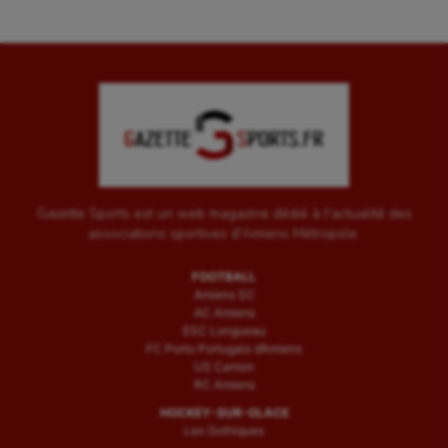
Gazette Sports est un web magazine dédié à l'actualité des
associations sportives d'Amiens Métropole.
FOOTBALL
Amiens SC
AC Amiens
ESC Longueau
FC Porto Portugais d’Amiens
US Camon
RC Amiens
HOCKEY-SUR-GLACE
Les Gothiques