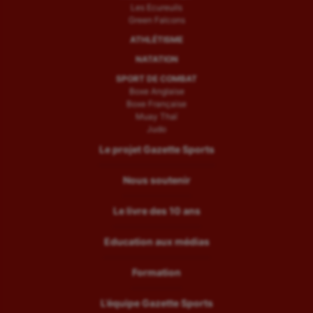
Les Ecureuils
Green Falcons
ATHLÉTISME
NATATION
SPORT DE COMBAT
Boxe Anglaise
Boxe Française
Muay Thaï
Judo
Le projet Gazette Sports
Nous soutenir
Le livre des 10 ans
Education aux médias
Formation
L’équipe Gazette Sports