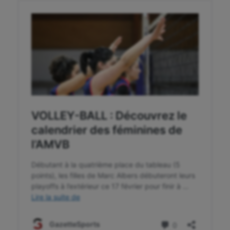
Gymnastique rythmique
Haltérophilie
Handisport
Hippisme
Jeux Olympiques et Paralympiques
Kayak-polo
Korfbal
Longue paume
Moto
Natation
Natation artistique