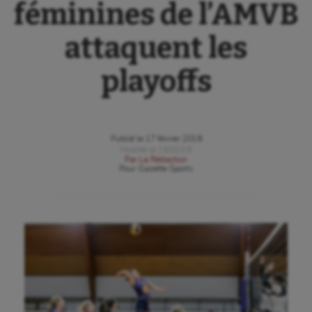
féminines de l’AMVB
attaquent les
playoffs
Publié le
17 février 2018
Modifié le
16/02/18
Par
La Rédaction
Pour
Gazette Sports