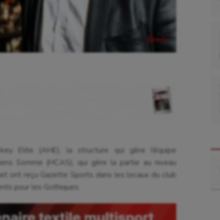
ey Elite (AHE), la structure qui gère l’équipe
Re
iens Somme (HCAS), qui gère la partie au niveau
het ont reçu Gazette Sports dans les locaux du club
nts pour les Gothiques.