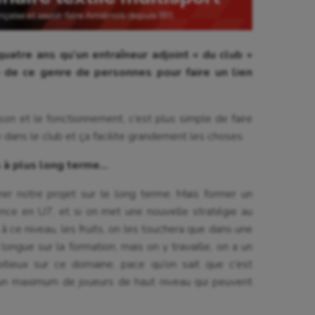
uatre ans qu’un entraîneur adjoint « du club »
e de ce genre de personnes pour faire un lien
on et le fonctionnement, c’est plus simple de faire
re dans le club et ça facilite grandement les choses.
 à plus long terme…
er notre projet sur le long terme. Mais former un
nce en U7, et si on met une nouvelle stratégie au
à ce niveau, les fruits, on les touchera que dans une
t longue sur la formation, mais on y travaille, on a un
itieux sur ce domaine, pace qu’on sait que c’est
r un maximum de joueurs de haut niveau qui peuvent