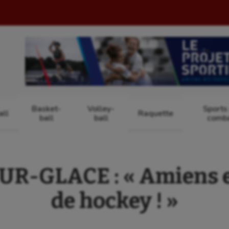
Basket-
Volley-
Sports
ll
Raquette
ball
ball
comb
-GLACE : « Amiens es
de hockey ! »