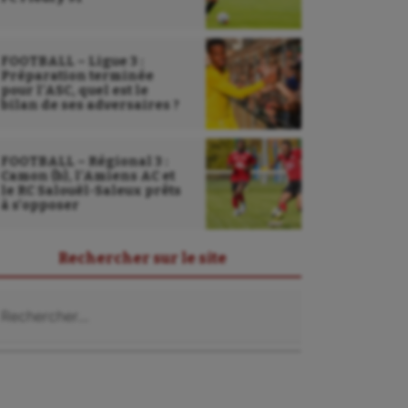
FOOTBALL – Ligue 3 :
Préparation terminée
pour l’ASC, quel est le
bilan de ses adversaires ?
FOOTBALL – Régional 3 :
Camon (b), l’Amiens AC et
le RC Salouël-Saleux prêts
à s’opposer
Rechercher sur le site
chercher :