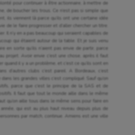
nté pour continuer à être actionnaire, à mettre de
nne, de boucher les trous. Ce n’est pas si simple que
ent, ils viennent là parce qu’ils ont une certaine idée
ie de le faire progresser et d’aller chercher un titre.
cier. Il n’y en a pas beaucoup qui seraient capables de
aucoup qui étaient autour de la table. Et je suis venu
ire en sorte qu’ils n’aient pas envie de partir, parce
u projet. Avoir envie c’est une chose, après il faut
r quand il y a un problème, et c’est ce qu’ils sont en
ans d’autres clubs c’est pareil. A Bordeaux, c’est
dans les grandes villes c’est compliqué. Sauf qu’on
tifs, parce que c’est le principe de la SAS et de
ositifs. Il faut que tout le monde aille dans le même
l faut qu’on aille tous dans le même sens pour faire en
 année, qui est au plus haut niveau depuis plus de
personnes par match, continue. Amiens est une ville