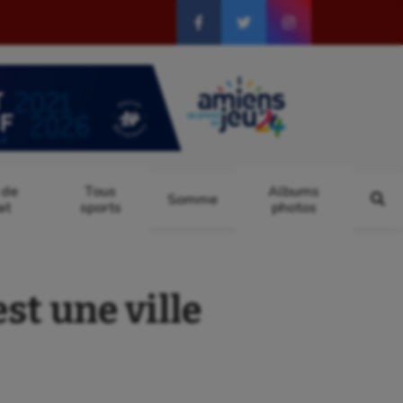
 de
Tous
Albums
Somme
at
sports
photos
t une ville