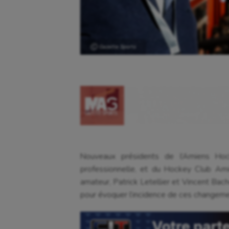
Ⓒ Gazette Sports
Nouveaux présidents de l’Amiens Hock
professionnelle, et du Hockey Club Am
amateur, Patrick Letellier et Vincent Bac
pour évoquer l’incidence de ces changeme