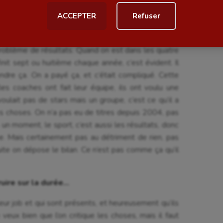
nt être dans le fonctionnement du club.
ACCEPTER
Refuser
al
Outdoor
s dernières années ?
Paddle
 problème de résultats. Quand on est dans les quatre
astique
Parkour
it sept ou huitième chaque année, c’est évident. Il
dre ça. On a payé ça, et c’était compliqué. Cette
astique rythmique
Patinage artistique
es coaches ont fait leur équipe, ils ont voulu une
rophilie
Pétanque
oulait pas de stars mais un groupe, c’est ce qu’il a
es choses. On n’a pas eu de titres depuis 2004, pas
isport
Plongée
n moment, le sport, c’est aussi les résultats, donc
isme
Randonnée / Marche
sse. Mais certainement pas au détriment de rien, pas
ite on dépose le bilan. Ce n’est pas comme ça qu’il
 Olympiques et Paralympiques
Roller-derby
ruire sur la durée…
 leur job et qui sont présents, et heureusement qu’ils
 veux bien que l’on critique les choses, mais il faut