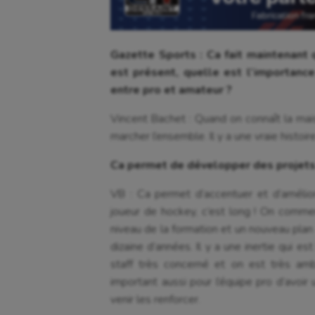
Gazette Sports : Ca fait maintenant q
est présent, quelle est l’importanc
entre pro et amateur ?
Vincent Bachet : Quand on connaît la mais
marcher l’ensemble. Il y a une vraie histoi
Ca permet de développer des projets
VB : Ca permet d’accentuer et d’amélior
joueur de hockey, c’est long ! On comme
niveau de la formation et un nouveau plan 
dizaine d’années. Il y a une inertie qui es
staff très concerné et on est très amb
important aussi pour l’équipe pro d’avoi
venir les renforcer.