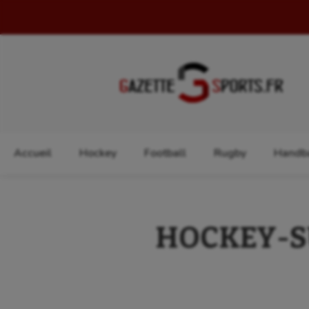
Rechercher :
Accueil
Hockey
Football
Rugby
Handba
HOCKEY-SUR