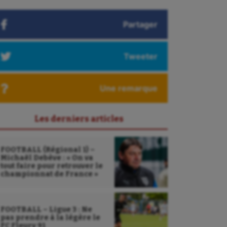
Partager
Tweeter
Une remarque
Les derniers articles
FOOTBALL (Régional 1) –
Michaël Debève : « On va
tout faire pour retrouver le
championnat de France »
FOOTBALL – Ligue 3 : Ne
pas prendre à la légère le
FC Fleury 91