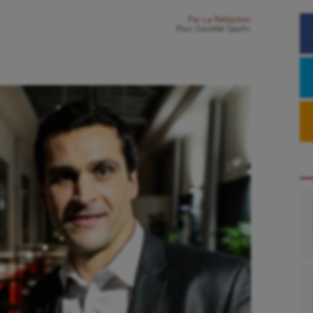
Par
La Rédaction
Pour
Gazette Sports