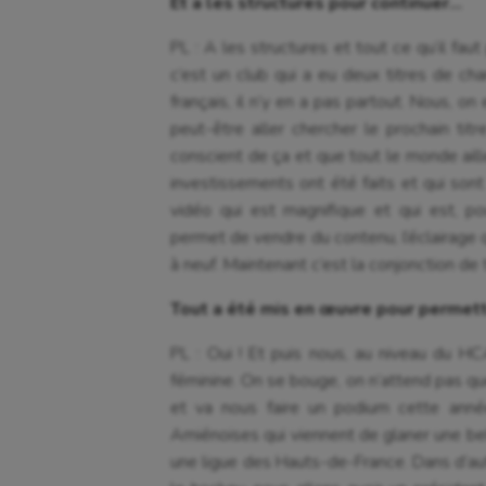
Et a les structures pour continuer…
PL : A les structures et tout ce qu’il fau
c’est un club qui a eu deux titres de ch
français, il n’y en a pas partout. Nous, o
peut-être aller chercher le prochain titr
conscient de ça et que tout le monde ail
investissements ont été faits et qui son
vidéo qui est magnifique et qui est, po
permet de vendre du contenu, l’éclairage q
à neuf. Maintenant c’est la conjonction de 
Tout a été mis en œuvre pour permettr
PL : Oui ! Et puis nous, au niveau du 
féminine. On se bouge, on n’attend pas qu
et va nous faire un podium cette ann
Amiénoises qui viennent de glaner une bel
une ligue des Hauts-de-France. Dans d’aut