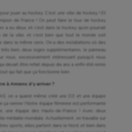
t pour jouer au hockey. C’est une ville de hockey ! Et
ampion de France ! On peut faire le tour de hockey
n en a eu deux, et c’est dans le hockey qu’on pourrait
e de la ville, et c’est bien que tout le monde soit
le dans le même sens. On a des installations où des
t très bien, deux loges supplémentaires, le panneau
ur nous, excessivement intéressant puisqu’il nous
ui devait être refait depuis dix ans a enfin été remis
tout qui fait que ça fonctionne bien.
e à Amiens d’y arriver ?
HCAS, on a quand même créé une D3 et une équipe
e ça vienne ! Notre équipe féminine est performante
ée, une équipe des Hauts-de-France ! Avec deux
le médaille mondiale. Actuellement, on travaille sur
res sports, elles partent dans le Nord, et bien dans