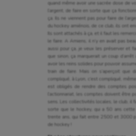
quand même avoir une sacrée dose de volo
l’argent, de faire en sorte que ça fonctio
ça. Ils ne viennent pas pour faire de l’arg
du hockey amiénois, de ce club, ils ont env
Ils sont attachés à ça, et il faut les remer
le faire. A Amiens, il n’y en avait pas be
aussi pour ça, je veux les préserver et fa
que sinon, ça marquerait un coup d’arrêt a
avoir les reins solides pour pouvoir assume
train de faire. Mais on s’aperçoit que d
compliqué, à Lyon, c’est compliqué, même 
est obligés de rendre des comptes posi
l’actionnariat, les comptes doivent être p
sens. Les collectivités locales, le club, i
sorte que le hockey, qui a 50 ans cette
trente ans, qui fait entre 2500 et 3000 
de hockey !