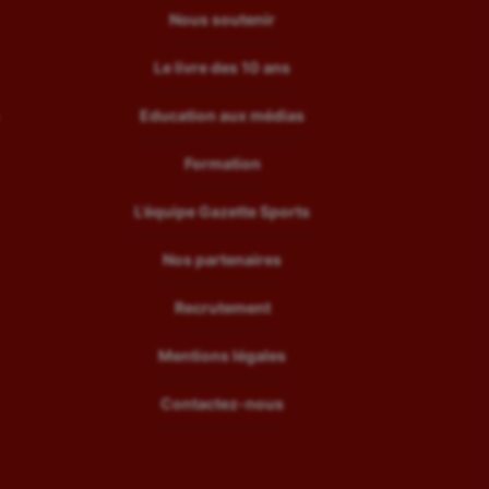
Nous soutenir
Le livre des 10 ans
Education aux médias
Formation
L’équipe Gazette Sports
Nos partenaires
Recrutement
Mentions légales
Contactez-nous