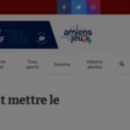
 de
Tous
Albums
Somme
at
sports
photos
t mettre le