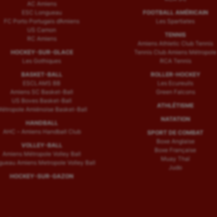
AC Amiens
ESC Longueau
FOOTBALL AMÉRICAIN
FC Porto Portugais d’Amiens
Les Spartiates
US Camon
TENNIS
RC Amiens
Amiens Athletic Club Tennis
HOCKEY-SUR-GLACE
Tennis Club Amiens Métropole
Les Gothiques
RCA Tennis
BASKET-BALL
ROLLER-HOCKEY
ESCLAMS BB
Les Ecureuils
Amiens SC Basket-Ball
Green Falcons
US Boves Basket-Ball
ATHLÉTISME
étropole Amiénoise Basket-Ball
NATATION
HANDBALL
AHC – Amiens Handball Club
SPORT DE COMBAT
Boxe Anglaise
VOLLEY-BALL
Boxe Française
Amiens Métropole Volley Ball
Muay Thaï
ueau Amiens Metropole Volley Ball
Judo
HOCKEY-SUR-GAZON