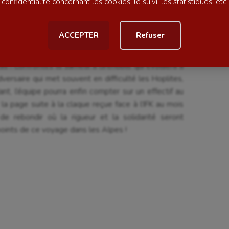
confidentialité concernant les cookies, le suivi, les statistiques, etc.
ball américain
Omnisports
ACCEPTER
Refuser
al
Outdoor
Paddle
ds ! Confrontés le samedi à Grenoble qui évoluera à
astique
Parkour
versaire qui met souvent en difficulté les Hoplites,
nt, l’équipe pourra enfin compter sur un effectif au
astique rythmique
Patinage artistique
la page suite à la claque reçue face à l’IFK au mois
 rebondir où la rigueur et la solidarité seront
rophilie
Pétanque
oints de ce voyage dans les Alpes !
isport
Plongée
isme
Randonnée / Marche
 Olympiques et Paralympiques
Roller-derby