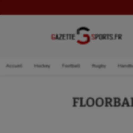
Rechercher :
Accueil
Hockey
Football
Rugby
Handba
FLOORBALL 