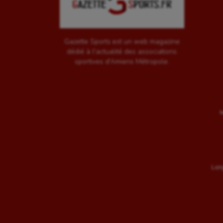
Gazette Sports est un web magazine
dédié à l'actualité des associations
sportives d'Amiens Métropole.
M
Long