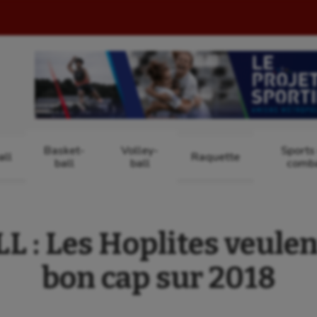
Basket-
Volley-
Sports
ll
Raquette
ball
ball
comb
: Les Hoplites veulen
bon cap sur 2018