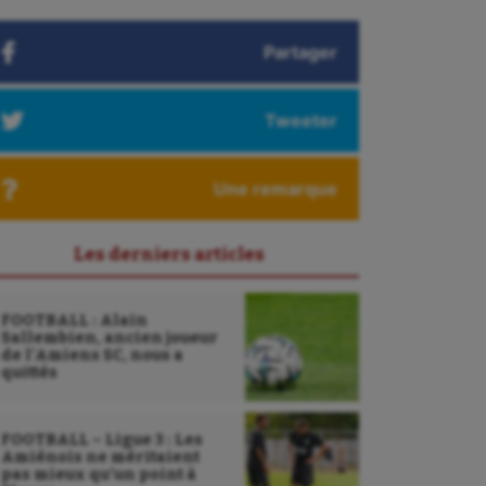
Partager
Tweeter
Une remarque
Les derniers articles
FOOTBALL : Alain
Sallembien, ancien joueur
de l’Amiens SC, nous a
quittés
FOOTBALL – Ligue 3 : Les
Amiénois ne méritaient
pas mieux qu’un point à