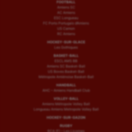
FOOTBALL
Amiens SC
AC Amiens
ESC Longueau
FC Porto Portugais d’Amiens
US Camon
RC Amiens
HOCKEY-SUR-GLACE
Les Gothiques
BASKET-BALL
ESCLAMS BB
Amiens SC Basket-Ball
US Boves Basket-Ball
Métropole Amiénoise Basket-Ball
HANDBALL
AHC – Amiens Handball Club
VOLLEY-BALL
Amiens Métropole Volley Ball
Longueau Amiens Metropole Volley Ball
HOCKEY-SUR-GAZON
RUGBY
RCA (F) – Les Licornes