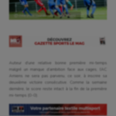
Ⓒ Crédit photo : Léandre Leber – GazetteSports
Auteur d’une relative bonne première mi-temps
malgré un manque d’ambition face aux cages, l’AC
Amiens ne sera pas parvenu, ce soir, à inscrire sa
deuxième victoire consécutive. Comme la semaine
dernière, le score reste intact à la fin de la première
mi-temps (0-0).