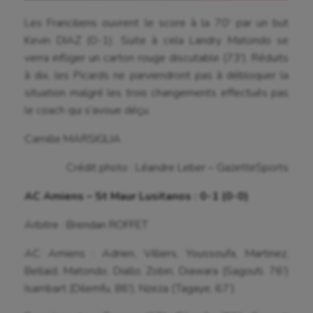
Aéronautique
Les Franciliens ouvrent le score à la 70′ par un but
Athlétisme
Kevin DIAZ (0-1). Suite à cela Landry Matondo se
verra infliger un carton rouge discutable (73′). Réduits
Auto
à dix, les Picards ne parviendront pas à débloquer la
situation malgré les trois changements effectués pas
Aviron
le coach qui s’avoue déçu.
Balle à la main
Camille MARSIGLIA
Ballon au poing
Crédit photo : Léandre Leber – GazetteSports
Baseball
AC Amiens – St Maur Lusitanos : 0-1 (0-0)
Billard
Arbitre : Brendan ROFFET
Boules lyonnaises
AC Amiens : Adrien, Villiers, Youssoufa, Martinez,
Canoë-kayak
Bellaïd, Matondo, Diallo, Zobiri, Diawara (Sagouti, 76’)
Isambart (Dilemfu, 86’), Nzeza (Tagaye, 67’)
Cerf Volant