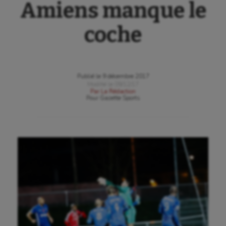
Amiens manque le
coche
Publié le
9 décembre 2017
Modifié le
09/12/17
Par
La Rédaction
Pour
Gazette Sports