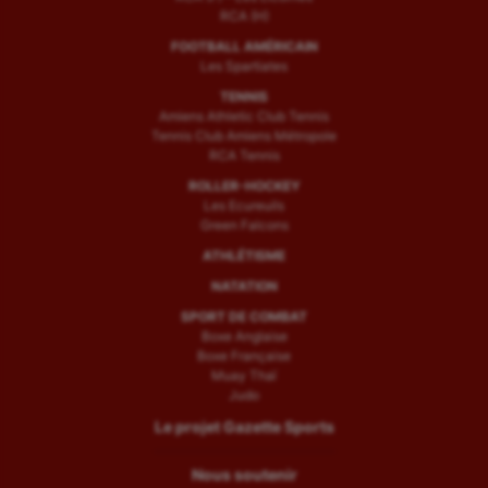
RCA (H)
FOOTBALL AMÉRICAIN
Les Spartiates
TENNIS
Amiens Athletic Club Tennis
Tennis Club Amiens Métropole
RCA Tennis
ROLLER-HOCKEY
Les Ecureuils
Green Falcons
ATHLÉTISME
NATATION
SPORT DE COMBAT
Boxe Anglaise
Boxe Française
Muay Thaï
Judo
Le projet Gazette Sports
Nous soutenir