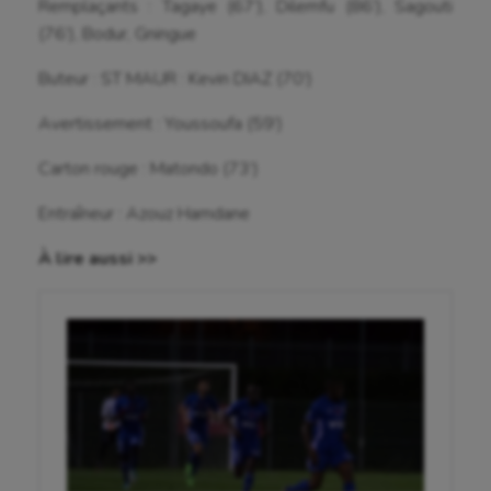
Remplaçants : Tagaye (67’), Dilemfu (86’), Sagouti
Cheerleading
(76’), Bodur, Gningue
Course à pied
Buteur : ST MAUR : Kevin DIAZ (70’)
Crossfit
Avertissement : Youssoufa (59’)
Cyclisme
Carton rouge : Matondo (73’)
Danse
Entraîneur : Azouz Hamdane
Equitation
À lire aussi >>
Escalade
Escrime
Fitness
Flag football
Football américain
Futsal