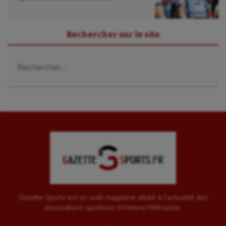
UNSS
Voile
Rechercher sur le site
Wakeboard
Rechercher :
Water-polo
Gazette Sports est un web magazine dédié à l'actualité des
associations sportives d'Amiens Métropole.