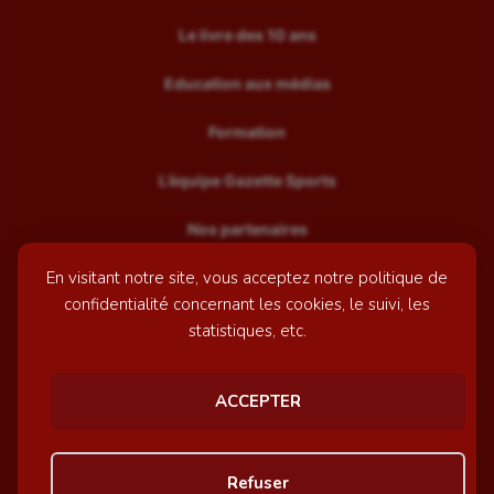
Le livre des 10 ans
Education aux médias
Formation
L’équipe Gazette Sports
Nos partenaires
En visitant notre site, vous acceptez notre politique de
Recrutement
confidentialité concernant les cookies, le suivi, les
Mentions légales
statistiques, etc.
Contactez-nous
ACCEPTER
© GazetteSports - 2026 | Site internet réalisé par
l'agence
Refuser
Awelty