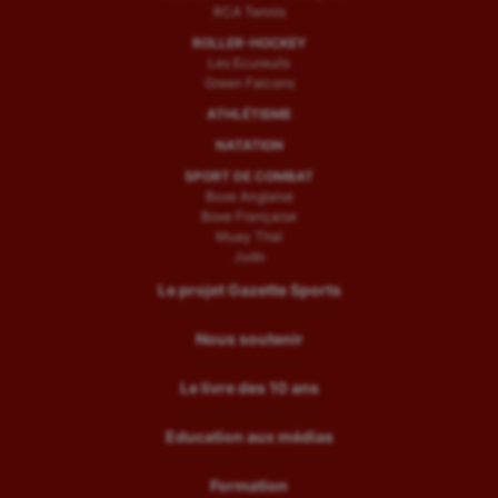
RCA Tennis
ROLLER-HOCKEY
Les Ecureuils
Green Falcons
ATHLÉTISME
NATATION
SPORT DE COMBAT
Boxe Anglaise
Boxe Française
Muay Thaï
Judo
Le projet Gazette Sports
Nous soutenir
Le livre des 10 ans
Education aux médias
Formation