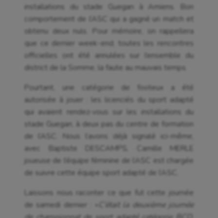
installations du stade Guegan à Amiens. Bon
comportement de l’ASC qui a gagné un match et
obtenu deux nuls. Pour mémoire, on rappellera
que ce dernier week-end, toutes les rencontres
officielles ont été annulées sur l’ensemble du
district de la Somme, la faute au mauvais temps.
Pourtant, une catégorie de footeux a été
autorisée à jouer : les licenciés du sport adapté
qui avaient rendez-vous sur les installations du
stade Guegan, à deux pas du centre de formation
de l’ASC. Nous l’avons déjà signalé ici-même,
avec Baptiste DESCAMPS, Camille MERLE
joueuse de l’équipe féminine de l’ASC est chargée
de suivre cette équipe sport adapté de l’ASC.
Laissons nous raconter ce que fut cette journée
Aéronautique
de samedi dernier : «
C’était la deuxième journée
Athlétisme
de championnat de sport adapté catégorie BCD.