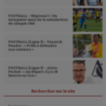
Wakeboard
Water-polo
FOOTBALL – Régional 1 : Un
vainqueur mais de la satisfaction
de chaque côté
FOOTBALL (Ligue 3) – Yannick
Pandor : « Prêts à défendre
nos couleurs »
FOOTBALL (Ligue 3) – Alain
Pochat : « Au départ, il y a 18
favoris en lice »
Rechercher sur le site
Rechercher :