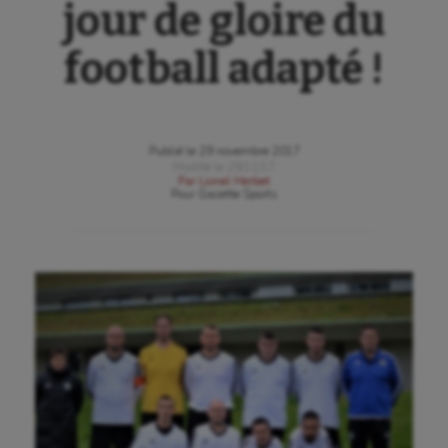
jour de gloire du
football adapté !
Publié le
29 novembre 2017
Modifié le
29/11/17
Par
Lionel Herbet
Pour
Gazette Sports