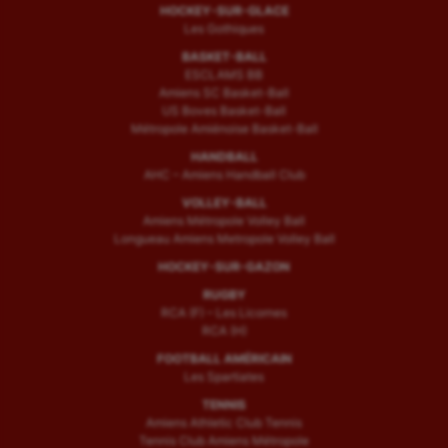
HOCKEY-SUR-GLACE
Les Gothiques
BASKET-BALL
ESCLAMS BB
Amiens SC Basket-Ball
US Boves Basket-Ball
Métropole Amiénoise Basket-Ball
HANDBALL
AHC – Amiens Handball Club
VOLLEY-BALL
Amiens Métropole Volley Ball
Longueau Amiens Metropole Volley Ball
HOCKEY-SUR-GAZON
RUGBY
RCA (F) – Les Licornes
RCA (H)
FOOTBALL AMÉRICAIN
Les Spartiates
TENNIS
Amiens Athletic Club Tennis
Tennis Club Amiens Métropole