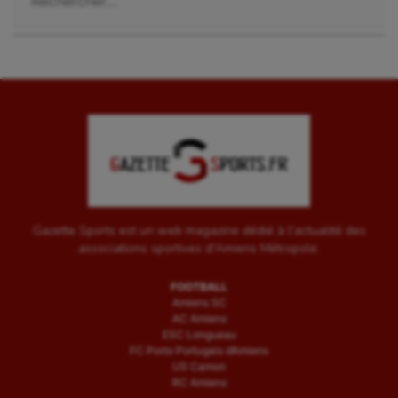
Gazette Sports est un web magazine dédié à l'actualité des
associations sportives d'Amiens Métropole.
FOOTBALL
Amiens SC
AC Amiens
ESC Longueau
FC Porto Portugais d’Amiens
US Camon
RC Amiens