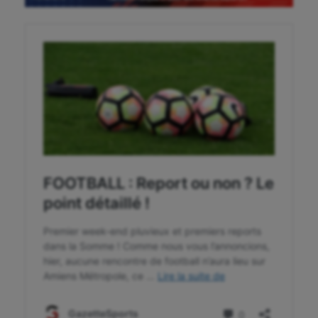
Gymnastique
Gymnastique rythmique
Haltérophilie
Handisport
Hippisme
Jeux Olympiques et Paralympiques
Kayak-polo
Korfbal
Longue paume
Moto
Natation