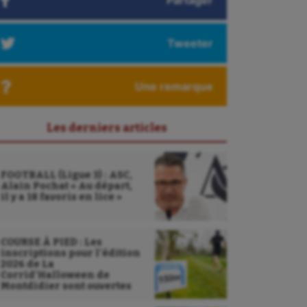
Partager
Tweeter
Une remarque
Les derniers articles
FOOTBALL (Ligue 3) : ASC,
Alain Pochat « Au départ,
il y a 18 favoris en lice »
COURSE À PIED : Les
inscriptions pour l’édition
2026 de La
Corrid’Halloween de
Montdidier sont ouvertes