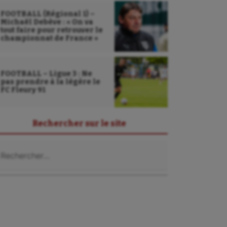
FOOTBALL (Régional 1) –
Michaël Debève : « On va
tout faire pour retrouver le
championnat de France »
FOOTBALL – Ligue 3 : Ne
pas prendre à la légère le
FC Fleury 91
Rechercher sur le site
chercher :