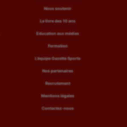
Nous soutenir
Le livre des 10 ans
Education aux médias
Formation
L’équipe Gazette Sports
Nos partenaires
Recrutement
Mentions légales
Contactez-nous