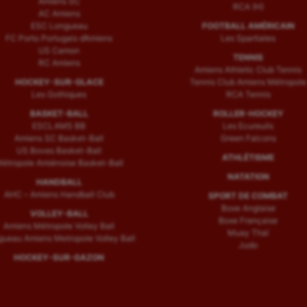
Amiens SC
RCA (H)
AC Amiens
ESC Longueau
FOOTBALL AMÉRICAIN
FC Porto Portugais d’Amiens
Les Spartiates
US Camon
TENNIS
RC Amiens
Amiens Athletic Club Tennis
HOCKEY-SUR-GLACE
Tennis Club Amiens Métropole
Les Gothiques
RCA Tennis
BASKET-BALL
ROLLER-HOCKEY
ESCLAMS BB
Les Ecureuils
Amiens SC Basket-Ball
Green Falcons
US Boves Basket-Ball
ATHLÉTISME
étropole Amiénoise Basket-Ball
NATATION
HANDBALL
AHC – Amiens Handball Club
SPORT DE COMBAT
Boxe Anglaise
VOLLEY-BALL
Boxe Française
Amiens Métropole Volley Ball
Muay Thaï
ueau Amiens Metropole Volley Ball
Judo
HOCKEY-SUR-GAZON