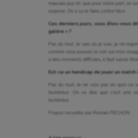
mauvais jour et, que pour notre part, on so
surprise. On a su le faire contre Nice.
Ces derniers jours, vous êtes-vous dit
galère » ?
Pas du tout. Je sais où je suis, je ne reg
comme vous pouvez le voir sur mon visage, j
a des moments difficiles, il faut savoir êt
Est-ce un handicap de jouer un match 
Pas du tout. Je ne vois pas en quoi ce s
l’extérieur. On va dire que c’est une
l’extérieur.
Propos recueillis par Romain PECHON
A lire aussi >>