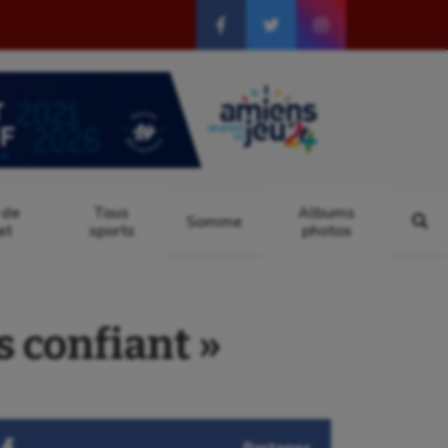
 de
Tous
Albums
Somme
at
sports
photos
s confiant »