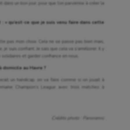
it dans un bon jour, pour que l’on parvienne à créer la
 : « qu’est-ce que je suis venu faire dans cette
rette pas mon choix. Cela ne se passe pas bien mais,
e suis confiant. Je sais que cela va s’améliorer. Il y
re solidaires et garder confiance en nous.
à domicile au Havre ?
erait un handicap, on va faire comme si on jouait à
 semaine Champion’s League avec trois matches à
Crédits photo : Panoramic