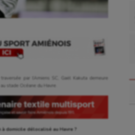
t traversée par l’Amiens SC, Gaël Kakuta demeure
, au stade Océane du Havre.
Re
 domicile délocalisé au Havre ?