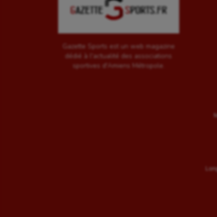
Gazette Sports est un web magazine
dédié à l'actualité des associations
sportives d'Amiens Métropole.
M
Long