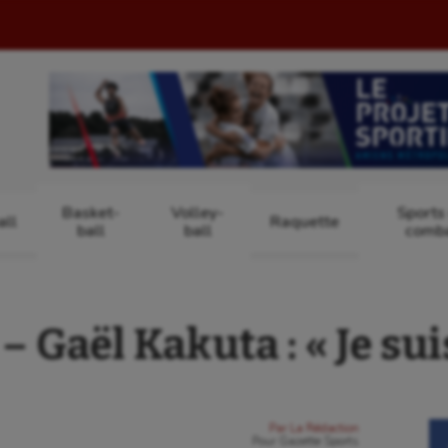
Basket-
Volley-
Sports
ll
Raquette
ball
ball
comb
Gaël Kakuta : « Je sui
Par
La Rédaction
Pour
Gazette Sports