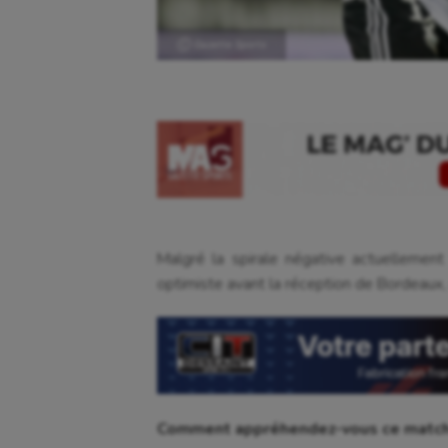
Ⓒ Gazette Sports
Malgré la spirale négative actuellemen
optimiste avant la réception de Bordeaux
Comment appréhendez-vous ce match à