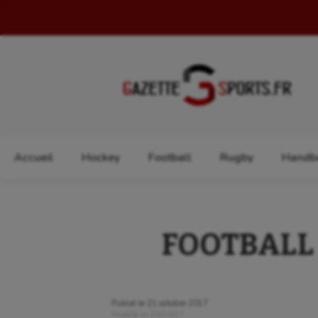
Rechercher :
Accueil
Hockey
Football
Rugby
Handba
FOOTBALL – 
Publié le
21 octobre 2017
Modifié le
20/10/17