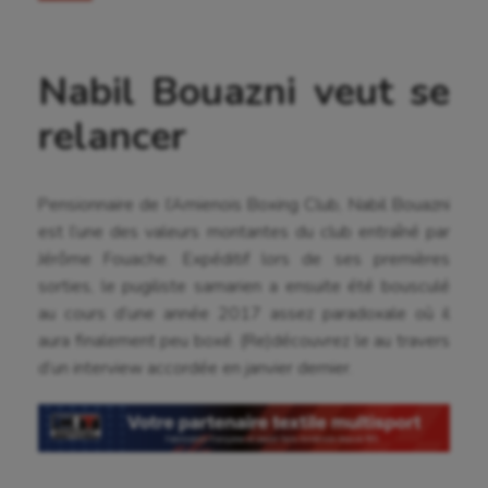
Nabil Bouazni veut se
relancer
Pensionnaire de l’Amienois Boxing Club, Nabil Bouazni
est l’une des valeurs montantes du club entraîné par
Jérôme Fouache. Expéditif lors de ses premières
sorties, le pugiliste samarien a ensuite été bousculé
au cours d’une année 2017 assez paradoxale où il
aura finalement peu boxé. (Re)découvrez le au travers
d’un interview accordée en janvier dernier.