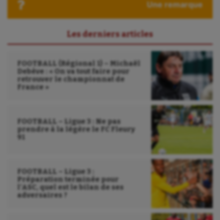
Une remarque
Les derniers articles
FOOTBALL (Régional 1) – Michaël
Debève : « On va tout faire pour
retrouver le championnat de
France »
FOOTBALL – Ligue 3 : Ne pas
prendre à la légère le FC Fleury
91
FOOTBALL – Ligue 3 :
Préparation terminée pour
l’ASC, quel est le bilan de ses
adversaires ?