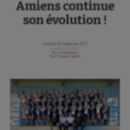
Amiens continue
son évolution !
Publié le
28 septembre 2017
Modifié le
28/09/17
Par
La Rédaction
Pour
Gazette Sports