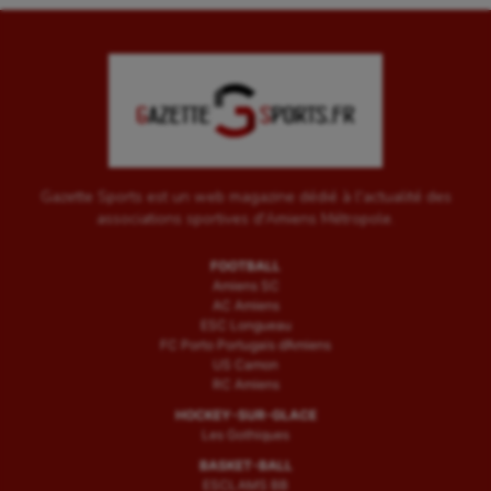
Water-polo
Gazette Sports est un web magazine dédié à l'actualité des
associations sportives d'Amiens Métropole.
FOOTBALL
Amiens SC
AC Amiens
ESC Longueau
FC Porto Portugais d’Amiens
US Camon
RC Amiens
HOCKEY-SUR-GLACE
Les Gothiques
BASKET-BALL
ESCLAMS BB