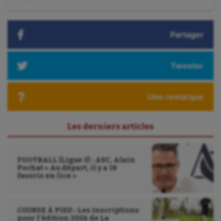
suivant
Omnisports
:
Outdoor
Partager
Paddle
Parkour
Tweeter
Patinage artistique
Une remarque
Pétanque
Plongée
Les derniers articles
Randonnée / Marche
Roller-derby
FOOTBALL (Ligue 3) : ASC, Alain
Pochat « Au départ, il y a 18
favoris en lice »
Sarbacane
Sauvetage sportif
COURSE À PIED : Les inscriptions
Sport adapté
pour l’édition 2026 de La