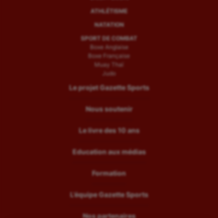
ATHLÉTISME
NATATION
SPORT DE COMBAT
Boxe Anglaise
Boxe Française
Muay Thaï
Judo
Le projet Gazette Sports
Nous soutenir
Le livre des 10 ans
Education aux médias
Formation
L’équipe Gazette Sports
Nos partenaires