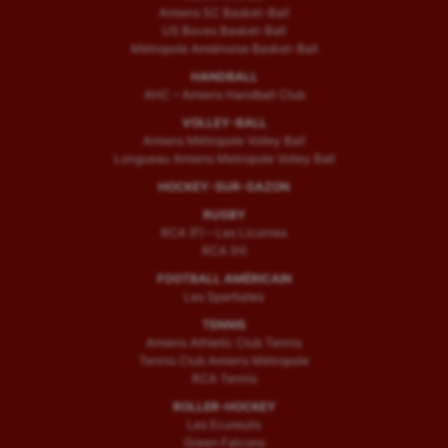
Amiens SC Basket-Ball
US Boves Basket-Ball
Métropole Amiénoise Basket-Ball
HANDBALL
AHC – Amiens Handball Club
VOLLEY-BALL
Amiens Métropole Volley Ball
Longueau Amiens Metropole Volley Ball
HOCKEY-SUR-GAZON
RUGBY
RCA (F) – Les Licornes
RCA (H)
FOOTBALL AMÉRICAIN
Les Spartiates
TENNIS
Amiens Athletic Club Tennis
Tennis Club Amiens Métropole
RCA Tennis
ROLLER-HOCKEY
Les Ecureuils
Green Falcons