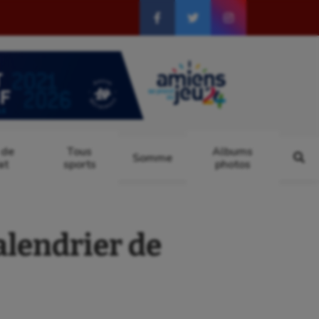
 de
Tous
Albums
Somme
at
sports
photos
alendrier de