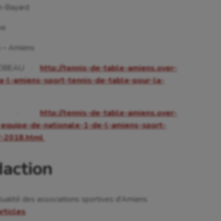
n-Bayard
 Olympiques et Paralympiques
Roller-derby
ve
x – Amiens
CHOBEAU :
http://tennis-de-table-amiens.over-
-l-amiens-sport-tennis-de-table-pour-la-
oise :
http://tennis-de-table-amiens.over-
-equipe-de-nationale-1-de-l-amiens-sport-
7-2018.html
daction
tualité des associations sportives d'Amiens
articles