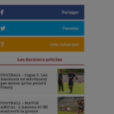
Partager
Tweeter
Une remarque
Les derniers articles
FOOTBALL – Ligue 3 : Les
Amiénois ne méritaient
pas mieux qu’un point à
Fleury
FOOTBALL – MATCH
AMICAL : L’Amiens SC (B)
avait sorti la grosse