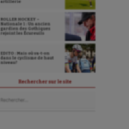
artillerie
ROLLER HOCKEY –
Nationale 1 : Un ancien
gardien des Gothiques
rejoint les Écureuils
EDITO : Mais où va-t-on
dans le cyclisme de haut
niveau?
Rechercher sur le site
chercher :
Sarbacane
Sauvetage sportif
Sport adapté