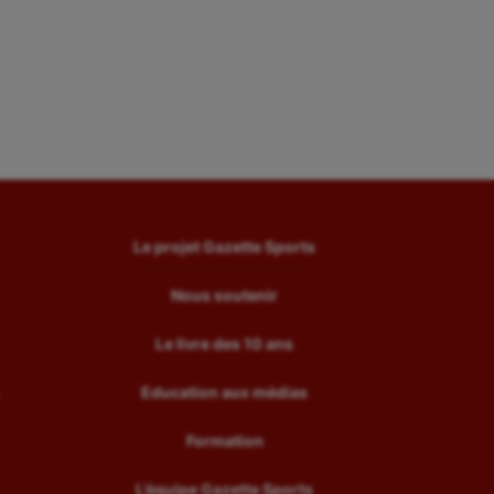
Le projet Gazette Sports
Nous soutenir
Le livre des 10 ans
Education aux médias
Formation
L’équipe Gazette Sports