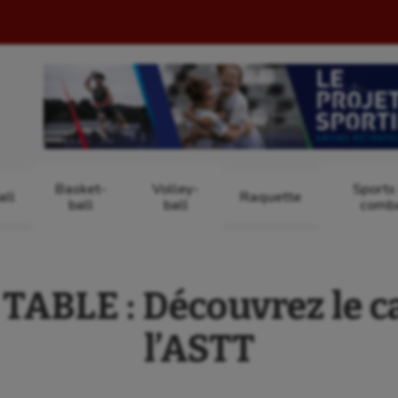
Basket-
Volley-
Sports
ll
Raquette
ball
ball
comb
ABLE : Découvrez le c
l’ASTT