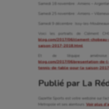
Samedi 18 novembre : Amiens – Argenta
Cyclisme
Jeux
Samedi 25 novembre : Amiens – Villeneu
Samedi 9 décembre : Issy-les-Moulineau
Voici les portraits de Clément 
blog.com/2017/06/clement-chobeau-a
saison-2017-2018.html
Et de l’équipe amién
blog.com/2017/06/presentation-de-l
tennis-de-table-pour-la-saison-201
Publié par La Ré
Gazette Sports est votre webzine sur l'ac
Metropole et ses alentours.
Voir plus d’