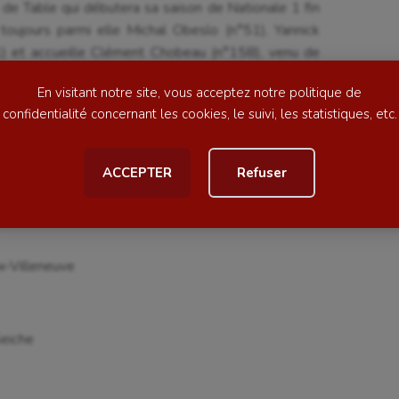
de Table qui débutera sa saison de Nationale 1 fin
oujours parmi elle Michal Obeslo (n°51), Yannick
ime
Moto
11) et accueille Clément Chobeau (n°158), venu de
ess
Natation
En visitant notre site, vous acceptez notre politique de
football
Natation artistique
confidentialité concernant les cookies, le suivi, les statistiques, etc.
ball américain
Omnisports
ACCEPTER
Refuser
al
Outdoor
Paddle
astique
Parkour
-Villeneuve
astique rythmique
Patinage artistique
rophilie
Pétanque
Seiche
isport
Plongée
isme
Randonnée / Marche