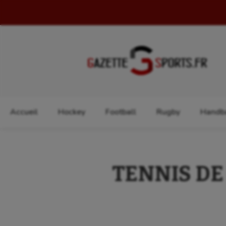
Rechercher :
Accueil
Hockey
Football
Rugby
Handba
TENNIS DE T