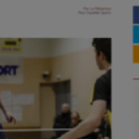
Par
La Rédaction
Pour
Gazette Sports