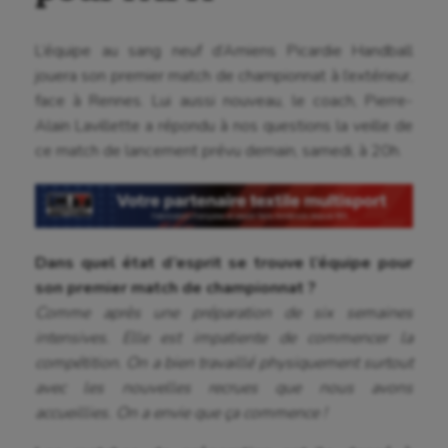
L’équipe au sang neuf d’Amiens Picardie Handball
jouera son premier match de championnat à l’extérieur,
face à Rennes. Lui aussi nouveau, le coach, Pierre-
Alain Lavillette a répondu à nos questions la veille de
ce match de lancement prévu demain, samedi, à 20h.
Aéronautique
Dans quel état d’esprit se trouve l’équipe pour
son premier match de championnat ?
Athlétisme
Comme après une préparation de six semaines
intensives. Elle est impatiente de commencer la
Auto
compétition. On a bien travaillé physiquement surtout
Aviron
avec les nouvelles recrues que nous avons
accueillies. On a envie que ça commence !
Balle à la main