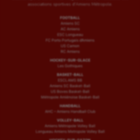
associations sportives d'Amiens Métropole.
FOOTBALL
Amiens SC
AC Amiens
ESC Longueau
FC Porto Portugais d’Amiens
US Camon
RC Amiens
HOCKEY-SUR-GLACE
Les Gothiques
BASKET-BALL
ESCLAMS BB
Amiens SC Basket-Ball
US Boves Basket-Ball
Métropole Amiénoise Basket-Ball
HANDBALL
AHC – Amiens Handball Club
VOLLEY-BALL
Amiens Métropole Volley Ball
Longueau Amiens Metropole Volley Ball