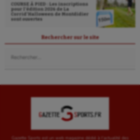
COURSE À PIED : Les inscriptions
pour l’édition 2026 de La
Corrid’Halloween de Montdidier
sont ouvertes
Rechercher sur le site
Rechercher :
Gazette Sports est un web magazine dédié à l'actualité des