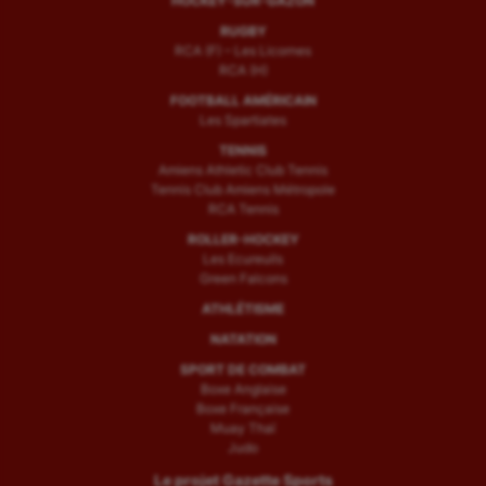
HOCKEY-SUR-GAZON
RUGBY
RCA (F) – Les Licornes
RCA (H)
FOOTBALL AMÉRICAIN
Les Spartiates
TENNIS
Amiens Athletic Club Tennis
Tennis Club Amiens Métropole
RCA Tennis
ROLLER-HOCKEY
Les Ecureuils
Green Falcons
ATHLÉTISME
NATATION
SPORT DE COMBAT
Boxe Anglaise
Boxe Française
Muay Thaï
Judo
Le projet Gazette Sports