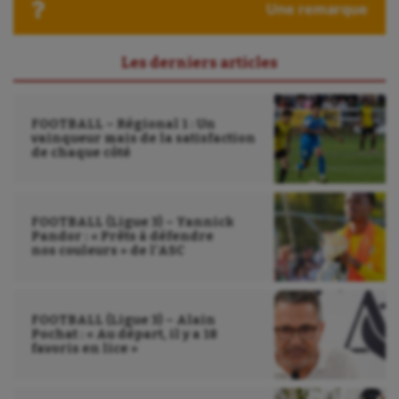
Une remarque
Sport-entreprise
Sport-santé
Les derniers articles
Tir
FOOTBALL – Régional 1 : Un
Tir à l'arc
vainqueur mais de la satisfaction
de chaque côté
Triathlon
Ultimate frisbee
FOOTBALL (Ligue 3) – Yannick
UNSS
Pandor : « Prêts à défendre
nos couleurs » de l’ASC
Voile
Wakeboard
FOOTBALL (Ligue 3) – Alain
Pochat : « Au départ, il y a 18
Water-polo
favoris en lice »