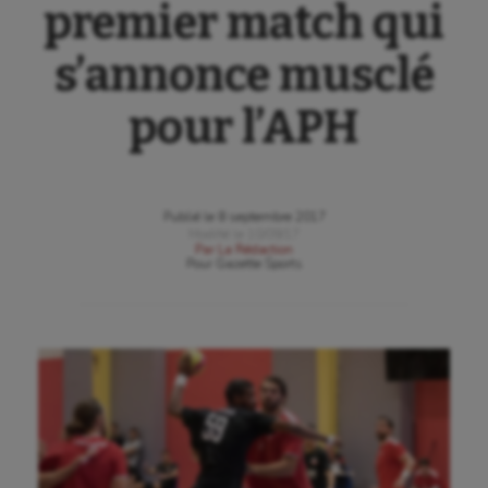
premier match qui
s’annonce musclé
pour l’APH
Publié le
8 septembre 2017
Modifié le
10/09/17
Par
La Rédaction
Pour
Gazette Sports