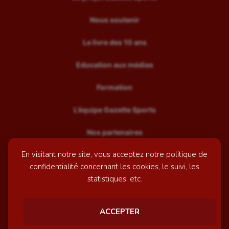
Nous soutenir
Le livre des 10 ans
Education aux médias
Formation
L’équipe Gazette Sports
Nos partenaires
En visitant notre site, vous acceptez notre politique de
Recrutement
confidentialité concernant les cookies, le suivi, les
Mentions légales
statistiques, etc.
Contactez-nous
ACCEPTER