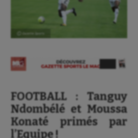
Ⓒ Gazette Sports
Aéronautique
FOOTBALL : Tanguy
Athlétisme
Ndombélé et Moussa
Auto
Konaté primés par
Aviron
l’Equipe !