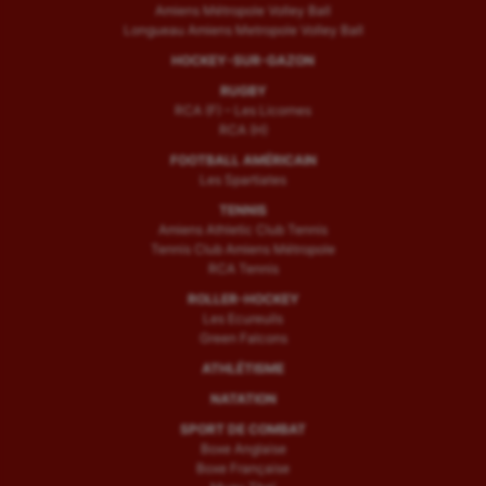
Amiens Métropole Volley Ball
Longueau Amiens Metropole Volley Ball
HOCKEY-SUR-GAZON
RUGBY
RCA (F) – Les Licornes
RCA (H)
FOOTBALL AMÉRICAIN
Les Spartiates
TENNIS
Amiens Athletic Club Tennis
Tennis Club Amiens Métropole
RCA Tennis
ROLLER-HOCKEY
Les Ecureuils
Green Falcons
ATHLÉTISME
NATATION
SPORT DE COMBAT
Boxe Anglaise
Boxe Française