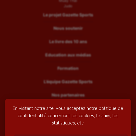
Muay Thaï
Judo
Le projet Gazette Sports
Nous soutenir
Le livre des 10 ans
Education aux médias
Formation
L’équipe Gazette Sports
Nos partenaires
En visitant notre site, vous acceptez notre politique de
Recrutement
confidentialité concernant les cookies, le suivi, les
Mentions légales
statistiques, etc.
Contactez-nous