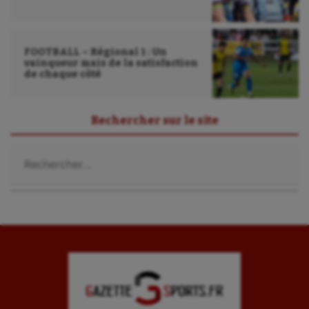
Sport santé
Sport-entreprise
FOOTBALL – Régional 1 : Un
Sport-santé
vainqueur mais de la satisfaction
de chaque côté
Tir
Tir à l'arc
Rechercher sur le site
Triathlon
Rechercher :
Ultimate frisbee
UNSS
Voile
Wakeboard
Water-polo