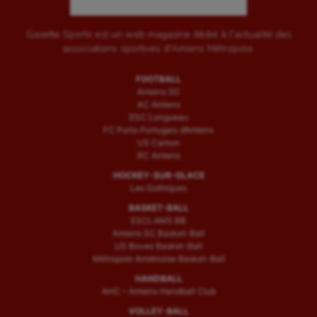
Gazette Sports est un web magazine dédié à l'actualité des
associations sportives d'Amiens Métropole.
FOOTBALL
Amiens SC
AC Amiens
ESC Longueau
FC Porto Portugais d’Amiens
US Camon
RC Amiens
HOCKEY-SUR-GLACE
Les Gothiques
BASKET-BALL
ESCLAMS BB
Amiens SC Basket-Ball
US Boves Basket-Ball
Métropole Amiénoise Basket-Ball
HANDBALL
AHC – Amiens Handball Club
VOLLEY-BALL