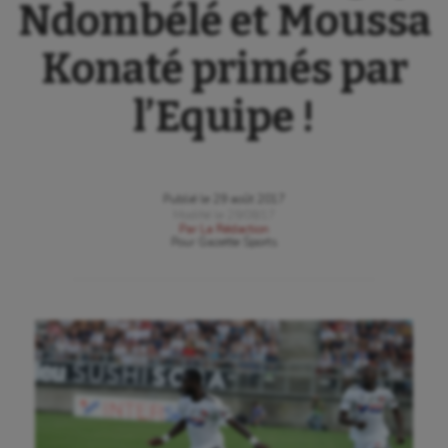
Ndombélé et Moussa
Konaté primés par
l’Equipe !
Publié le
29 août 2017
Modifié le
29/08/17
Par
La Rédaction
Pour
Gazette Sports