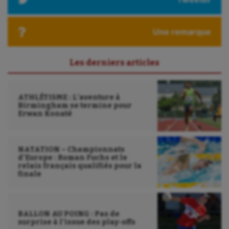
Une remarque
Les derniers articles
ATHLÉTISME : L’aventure à
Birmingham se termine pour
Erwan Konaté
NATATION – Championnats
d’Europe : Roman Fuchs et le
relais français qualifiés pour la
finale
BALLON AU POING : Pas de
surprise à l’issue des play-offs