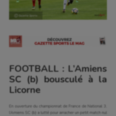
Ⓒ Gazette Sports
FOOTBALL : L’Amiens
SC (b) bousculé à la
Licorne
En ouverture du championnat de France de National 3,
l’Amiens SC (b) a lutté pour arracher un petit match nul