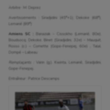
Longue paume
Arbitre : M. Deprez
Moto
e
e
Avertissements : Siradjidini (45
+1), Dekoke (68
),
Natation
e
Lemarié (89
)
Natation artistique
Amiens SC :
Banaziak – Cissokho (Lemarié, 80e),
Omnisports
Boudsocq, Dekoke, Binet (Siradjidini, 32e) – Mauquit,
Rosso (c.) – Cornette (Gope-Fenepej, 60e) , Talal,
Outdoor
Dompé – Labeau.
Paddle
Remplaçants :
Varin (g.), Kwinta, Lemarié, Siradjidini,
Gope-Fenepej.
Parkour
Entraîneur : Patrice Descamps
Patinage artistique
Pétanque
Plongée
Randonnée / Marche