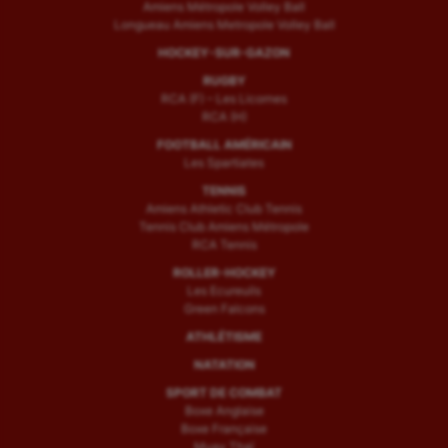
Amiens Métropole Volley Ball
Longueau Amiens Metropole Volley Ball
HOCKEY-SUR-GAZON
RUGBY
RCA (F) – Les Licornes
RCA (H)
FOOTBALL AMÉRICAIN
Les Spartiates
TENNIS
Amiens Athletic Club Tennis
Tennis Club Amiens Métropole
RCA Tennis
ROLLER-HOCKEY
Les Ecureuils
Green Falcons
ATHLÉTISME
NATATION
SPORT DE COMBAT
Boxe Anglaise
Boxe Française
Muay Thaï