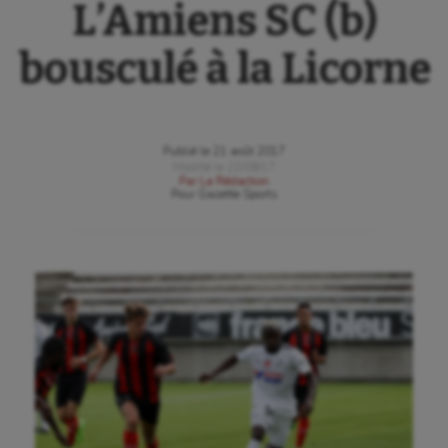
L’Amiens SC (b)
bousculé à la Licorne
Publié le
21 août 2017
Modifié le
22/08/17
Par
La Rédaction
Pour
Gazette Sports