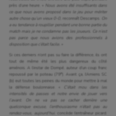
près d’une heure. «
Nous avons été insuffisants dans
ce que nous avons proposé dans le jeu pour mériter
autre chose qu’un vieux 0-0,
reconnaît Descamps.
On
a eu tendance à roupiller pendant une bonne partie du
match mais je ne condamne pas les joueurs. Ce n’est
pas parce que nous avions des professionnels à
disposition que c’était facile. »
Si ces derniers n’ont pas su faire la différence, ils ont
tout de même été les plus dangereux du côté
amiénois. A l’instar de Dompé, auteur d’un coup franc
e
repoussé par le poteau (79
). Avant ça, l’Amiens SC
(b) eut toutes les peines du monde pour mettre à mal
la défense boulonnaise. «
C’était mou dans les
intensités de passes et notre envie de jouer vers
l’avant. On ne va pas se cacher derrière une
quelconque excuse, l’enthousiasme n’était pas au
rendez-vous, aujourd’hui
, concède l’entraîneur picard.