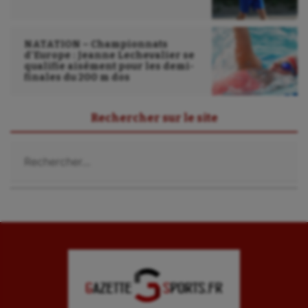
NATATION – Championnats
d’Europe : Jeanne Lechevalier se
qualifie aisément pour les demi-
finales du 200 m dos
Rechercher sur le site
Rechercher :