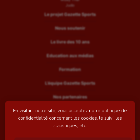
Judo
Le projet Gazette Sports
Nous soutenir
Le livre des 10 ans
Education aux médias
Formation
L’équipe Gazette Sports
Nos partenaires
En visitant notre site, vous acceptez notre politique de
Recrutement
confidentialité concernant les cookies, le suivi, les
Mentions légales
statistiques, etc.
Contactez-nous