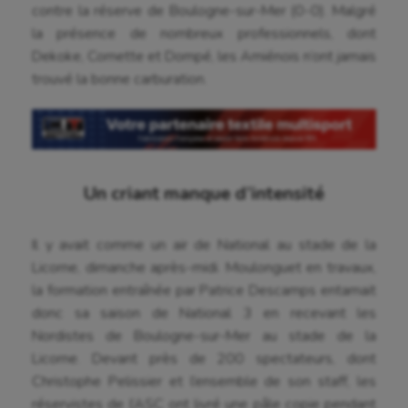
contre la réserve de Boulogne-sur-Mer (0-0). Malgré
la présence de nombreux professionnels, dont
Dekoke, Cornette et Dompé, les Amiénois n’ont jamais
trouvé la bonne carburation.
Un criant manque d’intensité
Il y avait comme un air de National au stade de la
Licorne, dimanche après-midi. Moulonguet en travaux,
la formation entraînée par Patrice Descamps entamait
donc sa saison de National 3 en recevant les
Nordistes de Boulogne-sur-Mer au stade de la
Licorne. Devant près de 200 spectateurs, dont
Christophe Pelissier et l’ensemble de son staff, les
réservistes de l’ASC ont livré une pâle copie pendant