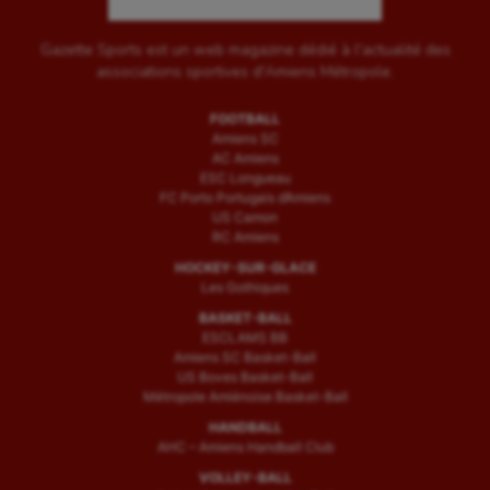
Gazette Sports est un web magazine dédié à l'actualité des
associations sportives d'Amiens Métropole.
FOOTBALL
Amiens SC
AC Amiens
ESC Longueau
FC Porto Portugais d’Amiens
US Camon
RC Amiens
HOCKEY-SUR-GLACE
Les Gothiques
BASKET-BALL
ESCLAMS BB
Amiens SC Basket-Ball
US Boves Basket-Ball
Métropole Amiénoise Basket-Ball
HANDBALL
AHC – Amiens Handball Club
VOLLEY-BALL