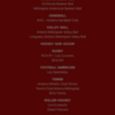
US Boves Basket-Ball
Métropole Amiénoise Basket-Ball
HANDBALL
AHC – Amiens Handball Club
VOLLEY-BALL
Amiens Métropole Volley Ball
Longueau Amiens Metropole Volley Ball
HOCKEY-SUR-GAZON
RUGBY
RCA (F) – Les Licornes
RCA (H)
FOOTBALL AMÉRICAIN
Les Spartiates
TENNIS
Amiens Athletic Club Tennis
Tennis Club Amiens Métropole
RCA Tennis
ROLLER-HOCKEY
Les Ecureuils
Green Falcons