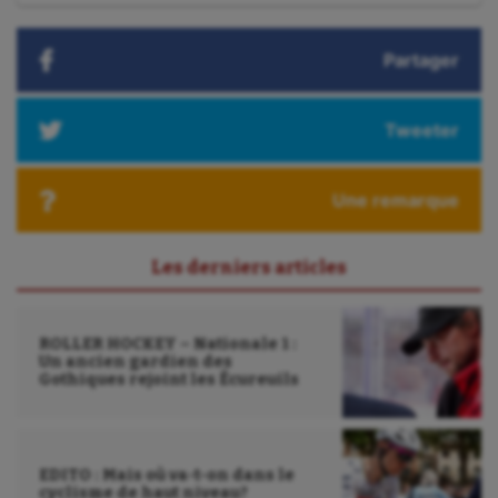
:
Partager
Tweeter
Une remarque
Les derniers articles
ROLLER HOCKEY – Nationale 1 :
Un ancien gardien des
Gothiques rejoint les Écureuils
EDITO : Mais où va-t-on dans le
cyclisme de haut niveau?