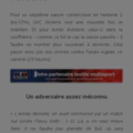
Pour sa septième saison consécutive en National 2
(ex-CFA), l’AC Amiens vise une nouvelle fois le
maintien. Et pour éviter d’obtenir celui-ci dans la
souffrance – comme ce fut le cas la saison passée – il
faudra se montrer plus souverain à domicile. Cela
passe donc par une victoire contre Furiani-Agliani, ce
samedi (19 heures).
Un adversaire assez méconnu
«
L’année dernière, on avait commencé par un match
nul contre Fleury (ndlr : 1-1). Là, si on veut mieux
faire, il ne faudra pas prendre de but, ce sera