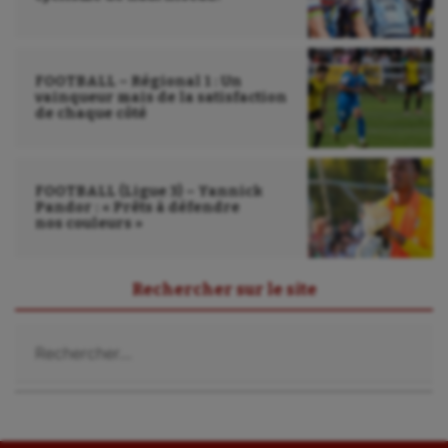
FOOTBALL – Régional 1 : Un
vainqueur mais de la satisfaction
de chaque côté
FOOTBALL (Ligue 3) – Yannick
Pandor : « Prêts à défendre
nos couleurs »
Rechercher sur le site
Rechercher :