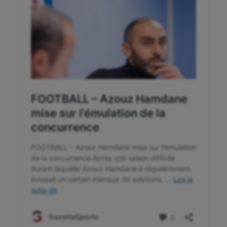
Plongée
Randonnée / Marche
Roller-derby
Sarbacane
Sauvetage sportif
Sport adapté
Sport handicap
Sport santé
Sport-entreprise
Sport-santé
Tir