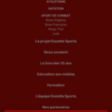
ATHLÉTISME
NATATION
SPORT DE COMBAT
Boxe Anglaise
Boxe Française
Muay Thaï
Judo
Le projet Gazette Sports
Nous soutenir
Le livre des 10 ans
Education aux médias
Formation
L’équipe Gazette Sports
Nos partenaires