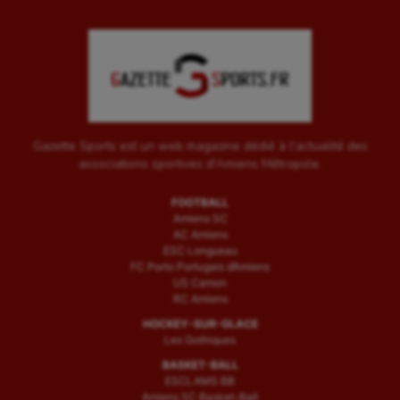
Gazette Sports est un web magazine dédié à l'actualité des
associations sportives d'Amiens Métropole.
FOOTBALL
Amiens SC
AC Amiens
ESC Longueau
FC Porto Portugais d’Amiens
US Camon
RC Amiens
HOCKEY-SUR-GLACE
Les Gothiques
BASKET-BALL
ESCLAMS BB
Amiens SC Basket-Ball