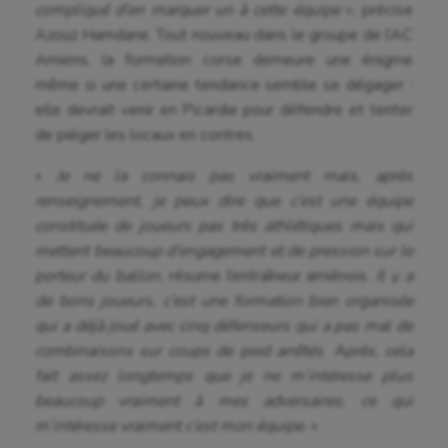
compliqué d’en marquer un à cette équipe
», précise
Azouz Hamdane. Tout nouveau dans le groupe de l’AC
Amiens, la formation corse demeure une énigme
même si une certaine tendance semble se dégager :
elle devrait venir en Picardie pour défendre et tenter
de piéger les locaux en contres.
«
Je ne la connais pas vraiment mais, après
renseignement, je peux dire que c’est une équipe
constituée de joueurs pas très athlétiques mais qui
mettent beaucoup d’engagement et de pression sur le
porteur du ballon
, résume l’entraîneur amiénois.
Il y a
de bons joueurs, c’est une formation bien organisée
qui a déjà joué avec cinq défenseurs qui a pas mal de
combinaisons sur coups de pied arrêtés
.
Après, cela
fait assez longtemps que je ne m’intéresse plus
beaucoup vraiment à mes adversaires, ce qui
m’intéresse vraiment c’est mon équipe.
»