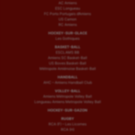
AC Amiens
ESC Longueau
FC Porto Portugais d’Amiens
US Camon
RC Amiens
HOCKEY-SUR-GLACE
Les Gothiques
BASKET-BALL
ESCLAMS BB
Amiens SC Basket-Ball
US Boves Basket-Ball
Métropole Amiénoise Basket-Ball
HANDBALL
AHC – Amiens Handball Club
VOLLEY-BALL
Amiens Métropole Volley Ball
Longueau Amiens Metropole Volley Ball
HOCKEY-SUR-GAZON
RUGBY
RCA (F) – Les Licornes
RCA (H)