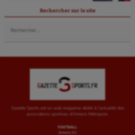
Rechercher sur le site
Rechercher :
Gazette Sports est un web magazine dédié à l'actualité des
associations sportives d'Amiens Métropole.
FOOTBALL
Amiens SC