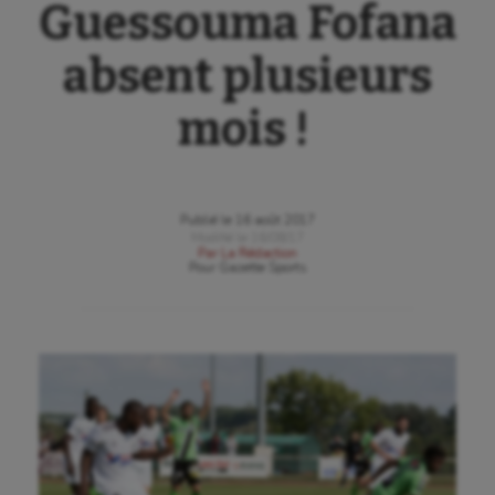
Guessouma Fofana
absent plusieurs
mois !
Publié le
16 août 2017
Modifié le
16/08/17
Par
La Rédaction
Pour
Gazette Sports