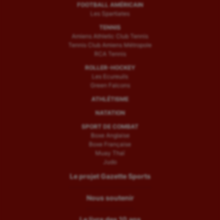
FOOTBALL AMÉRICAIN
Les Spartiates
TENNIS
Amiens Athletic Club Tennis
Tennis Club Amiens Métropole
RCA Tennis
ROLLER-HOCKEY
Les Ecureuils
Green Falcons
ATHLÉTISME
NATATION
SPORT DE COMBAT
Boxe Anglaise
Boxe Française
Muay Thaï
Judo
Le projet Gazette Sports
Nous soutenir
Le livre des 10 ans