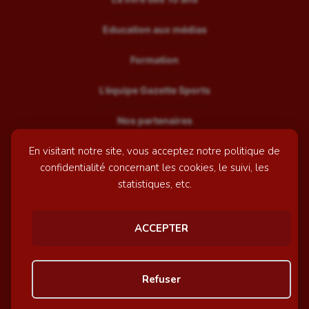
Education aux médias
Formation
L’équipe Gazette Sports
Nos partenaires
En visitant notre site, vous acceptez notre politique de
Recrutement
confidentialité concernant les cookies, le suivi, les
Mentions légales
statistiques, etc.
Contactez-nous
ACCEPTER
© GazetteSports - 2026 | Site internet réalisé par
l'agence
Refuser
Awelty
Personnaliser