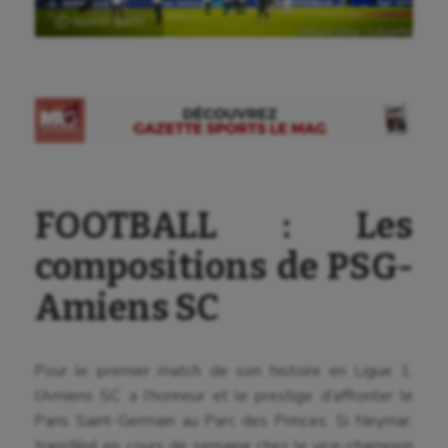
Ⓒ Gazette Sports
FOOTBALL : Les
compositions de PSG-
Amiens SC
Pour le premier match de son histoire en Ligue 1,
l’Amiens SC a l’honneur et le prestige d’affronter le
Paris Saint-Germain au Parc des Princes. Si Neymar,
Aéronautique
transféré en cours de semaine chez le vice-champion