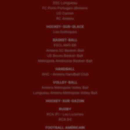
ESC Longueau
FC Porto Portugais d’Amiens
US Camon
RC Amiens
HOCKEY-SUR-GLACE
Les Gothiques
BASKET-BALL
ESCLAMS BB
Amiens SC Basket-Ball
US Boves Basket-Ball
Métropole Amiénoise Basket-Ball
HANDBALL
AHC – Amiens Handball Club
VOLLEY-BALL
Amiens Métropole Volley Ball
Longueau Amiens Metropole Volley Ball
HOCKEY-SUR-GAZON
RUGBY
RCA (F) – Les Licornes
RCA (H)
FOOTBALL AMÉRICAIN