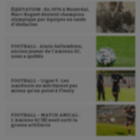
ÉQUITATION : En 1976 à Montréal,
Sauvetage sportif
Marc Roguet devient champion
olympique par équipes en sauts
Sport adapté
d’obstacles
Sport handicap
FOOTBALL : Alain Sallembien,
Sport santé
ancien joueur de l’Amiens SC,
nous a quittés
Sport-entreprise
Sport-santé
FOOTBALL – Ligue 3 : Les
Tir
Amiénois ne méritaient pas
mieux qu’un point à Fleury
Tir à l'arc
Triathlon
FOOTBALL – MATCH AMICAL :
L’Amiens SC (B) avait sorti la
Ultimate frisbee
grosse artillerie
UNSS