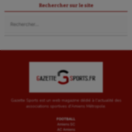
Rechercher sur le site
Voile
Rechercher :
Wakeboard
Water-polo
Gazette Sports est un web magazine dédié à l'actualité des
associations sportives d'Amiens Métropole.
FOOTBALL
Amiens SC
AC Amiens