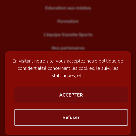
Education aux médias
Formation
L’équipe Gazette Sports
Nos partenaires
En visitant notre site, vous acceptez notre politique de
Recrutement
confidentialité concernant les cookies, le suivi, les
Mentions légales
statistiques, etc.
Contactez-nous
ACCEPTER
© GazetteSports - 2026 | Site internet réalisé par
l'agence
Refuser
Awelty
Personnaliser