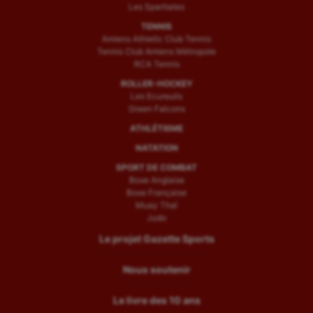
Les Spartiates
TENNIS
Amiens Athletic Club Tennis
Tennis Club Amiens Métropole
RCA Tennis
ROLLER-HOCKEY
Les Ecureuils
Green Falcons
ATHLÉTISME
NATATION
SPORT DE COMBAT
Boxe Anglaise
Boxe Française
Muay Thaï
Judo
Le projet Gazette Sports
Nous soutenir
Le livre des 10 ans