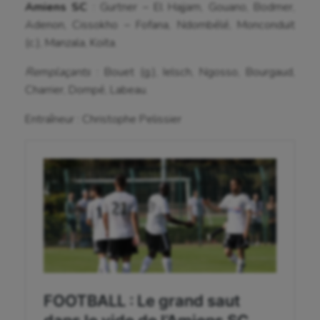
Amiens SC
: Gurtner – El Hajjam, Gouano, Bodmer,
Course à pied
Adenon, Cissokho – Fofana, Ndombélé, Monconduit
(c.), Manzala, Koïta.
Crossfit
Cyclisme
Remplaçants
: Bouet (g.), Ielsch, Ngosso, Bourgaud,
Charrier, Dompé, Labeau.
Danse
Entraîneur : Christophe Pelissier
Equitation
Escalade
Escrime
Fitness
Flag football
Football américain
Futsal