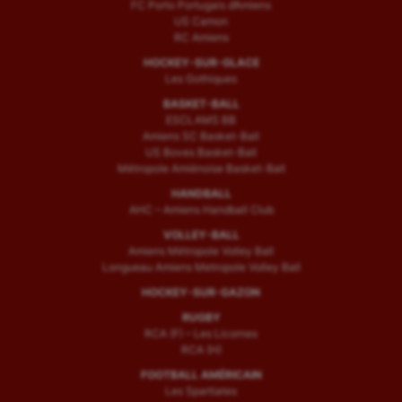
FC Porto Portugais d’Amiens
US Camon
RC Amiens
HOCKEY-SUR-GLACE
Les Gothiques
BASKET-BALL
ESCLAMS BB
Amiens SC Basket-Ball
US Boves Basket-Ball
Métropole Amiénoise Basket-Ball
HANDBALL
AHC – Amiens Handball Club
VOLLEY-BALL
Amiens Métropole Volley Ball
Longueau Amiens Metropole Volley Ball
HOCKEY-SUR-GAZON
RUGBY
RCA (F) – Les Licornes
RCA (H)
FOOTBALL AMÉRICAIN
Les Spartiates