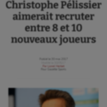
Christophe Pélissier
aimerait recruter
entre 8 et 10
nouveaux joueurs
Publié le
30 mai 2017
Modifié le
30/05/17
Par
Lionel Herbet
Pour
Gazette Sports