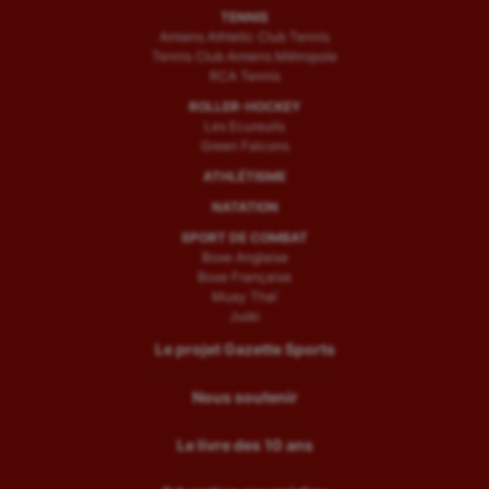
TENNIS
Amiens Athletic Club Tennis
Tennis Club Amiens Métropole
RCA Tennis
ROLLER-HOCKEY
Les Ecureuils
Green Falcons
ATHLÉTISME
NATATION
SPORT DE COMBAT
Boxe Anglaise
Boxe Française
Muay Thaï
Judo
Le projet Gazette Sports
Nous soutenir
Le livre des 10 ans