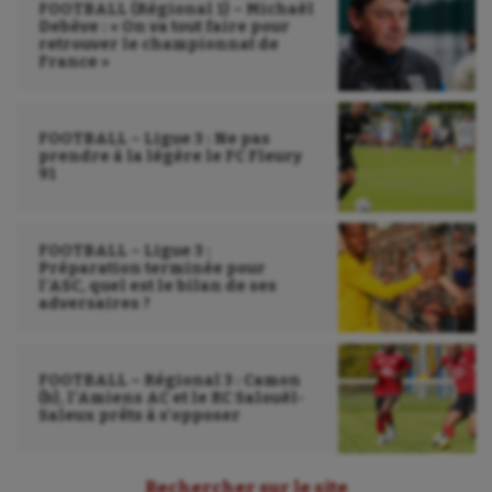
FOOTBALL (Régional 1) – Michaël
Debève : « On va tout faire pour
retrouver le championnat de
France »
FOOTBALL – Ligue 3 : Ne pas
prendre à la légère le FC Fleury
91
FOOTBALL – Ligue 3 :
Préparation terminée pour
l’ASC, quel est le bilan de ses
adversaires ?
FOOTBALL – Régional 3 : Camon
(b), l’Amiens AC et le RC Salouël-
Saleux prêts à s’opposer
Rechercher sur le site