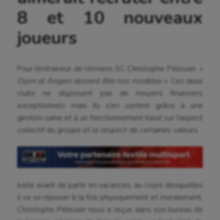
8 et 10 nouveaux
joueurs
Pour l’entraineur de l’Amiens SC Christophe Pélissier,
«
Dijon et Angers doivent être nos modèles »
. Ces deux
clubs ne disposent pas de moyens financiers
exceptionnels mais ils s‘en sortent grâce à une
gestion saine et à un fonctionnement basé sur l’aspect
collectif du groupe et le respect de certaines valeurs.
Juste avant de partir en vacances, au cours desquelles
il va se reposer à la fois physiquement et moralement,
Christophe Pélissier nous a reçus dans son bureau de