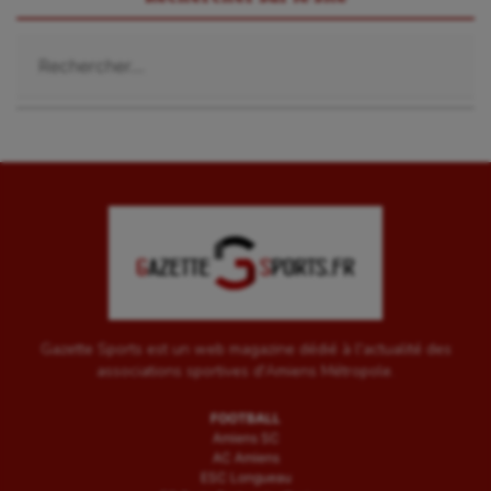
Rechercher :
Gazette Sports est un web magazine dédié à l'actualité des
associations sportives d'Amiens Métropole.
FOOTBALL
Amiens SC
AC Amiens
ESC Longueau