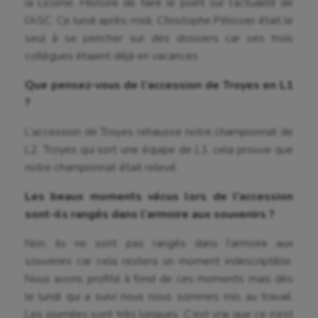
la Licorne. Histoire de faire le point sur l’actualité de
l’ASC. Ce lundi après-midi, Christophe Pélissier était le
seul à se pencher sur des dossiers car ses trois
collègues étaient déjà en vacances.
Que pensez-vous de l’accession de Troyes en L1
?
L’accession de Troyes rehausse notre championnat de
L2. Troyes qui sort une équipe de L1, cela prouve que
notre championnat était relevé.
Les beaux moments vécus lors de l’accession
sont-ils rangés dans l’armoire aux souvenirs ?
Non, ils ne sont pas rangés dans l’armoire aux
souvenirs car cela restera un moment indescriptible.
Nous avons profité à fond de ces moments mais dès
le lundi qui a suivi nous nous sommes mis au travail.
Les journées sont très longues. C’est vrai que ce n’est