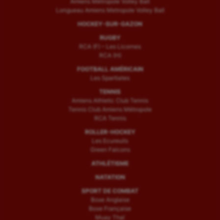
Amiens Métropole Volley Ball
Longueau Amiens Metropole Volley Ball
HOCKEY-SUR-GAZON
RUGBY
RCA (F) – Les Licornes
RCA (H)
FOOTBALL AMÉRICAIN
Les Spartiates
TENNIS
Amiens Athletic Club Tennis
Tennis Club Amiens Métropole
RCA Tennis
ROLLER-HOCKEY
Les Ecureuils
Green Falcons
ATHLÉTISME
NATATION
SPORT DE COMBAT
Boxe Anglaise
Boxe Française
Muay Thaï