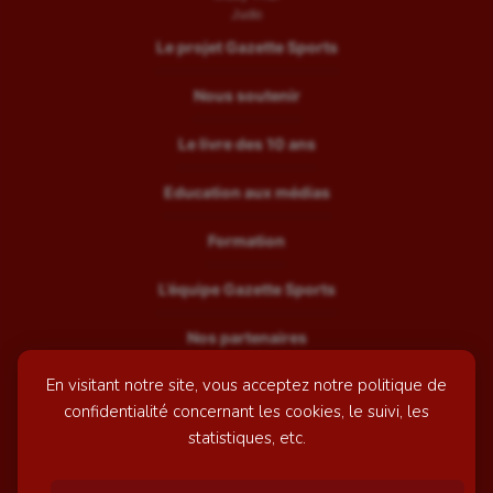
Judo
Le projet Gazette Sports
Nous soutenir
Le livre des 10 ans
Education aux médias
Formation
L’équipe Gazette Sports
Nos partenaires
En visitant notre site, vous acceptez notre politique de
Recrutement
confidentialité concernant les cookies, le suivi, les
Mentions légales
statistiques, etc.
Contactez-nous