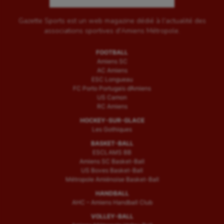
Gazette Sports est un web magazine dédié à l'actualité des
associations sportives d'Amiens Métropole.
FOOTBALL
Amiens SC
AC Amiens
ESC Longueau
FC Porto Portugais d’Amiens
US Camon
RC Amiens
HOCKEY-SUR-GLACE
Les Gothiques
BASKET-BALL
ESCLAMS BB
Amiens SC Basket-Ball
US Boves Basket-Ball
Métropole Amiénoise Basket-Ball
HANDBALL
AHC – Amiens Handball Club
VOLLEY-BALL