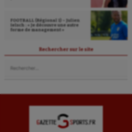
Sport santé
Sport-entreprise
FOOTBALL (Régional 1) – Julien
Sport-santé
Ielsch : « Je découvre une autre
forme de management »
Tir
Tir à l'arc
Rechercher sur le site
Triathlon
Rechercher :
Ultimate frisbee
UNSS
Voile
Wakeboard
Water-polo