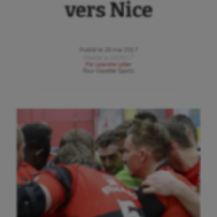
vers Nice
Publié le
26 mai 2017
Modifié le
26/05/17
Par
Leandre Leber
Pour
Gazette Sports