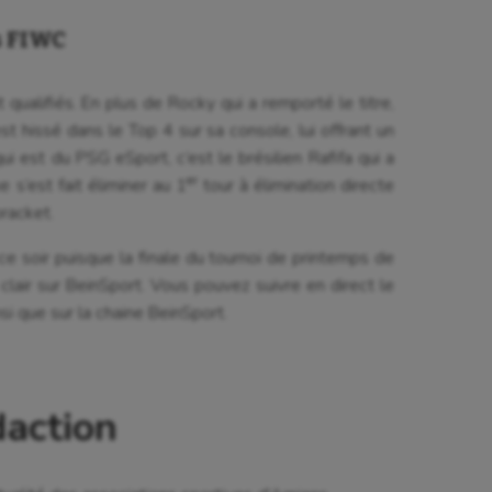
s FIWC
t qualifiés. En plus de Rocky qui a remporté le titre,
est hissé dans le Top 4 sur sa console, lui offrant un
i est du PSG eSport, c’est le brésilien Rafifa qui a
er
e s’est fait éliminer au 1
tour à élimination directe
bracket.
ce soir puisque la finale du tournoi de printemps de
lair sur BeinSport. Vous pouvez suivre en direct le
si que sur la chaine BeinSport.
daction