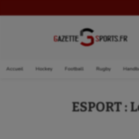
Rechercher :
Accueil
Hockey
Football
Rugby
Handba
ESPORT : L