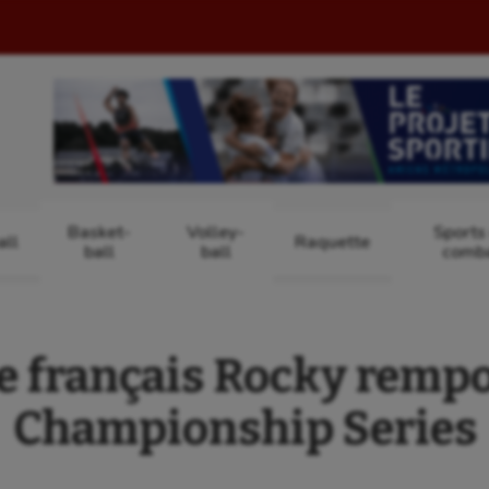
Basket-
Volley-
Sports
ll
Raquette
ball
ball
comb
e français Rocky rempo
Championship Series