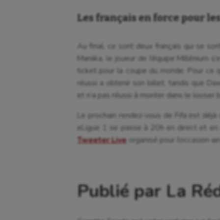
Les français en force pour le
Au final, ce sont deux français qui se son
Maniika, le joueur de l’équipe Millénium s’
ticket pour la coupe du monde. Pour ce qu
réussi a obtenir son billet, tandis que Dax
et n’a pas réussi à monter dans le looser 
Le prochain rendez-vous de Fifa est déjà 
eLigue 1 se passe à 20h en direct et en c
Tweeter Live
organisé pour l’occasion ain
Publié par La Ré