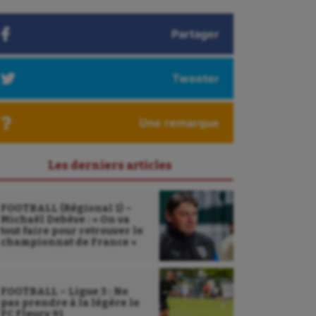
Partager
Tweeter
Une remarque
Les derniers articles
FOOTBALL (Régional 1) –
Michaël Debève : « On va
tout faire pour retrouver le
championnat de France »
FOOTBALL – Ligue 3 : Ne
pas prendre à la légère le
FC Fleury 91