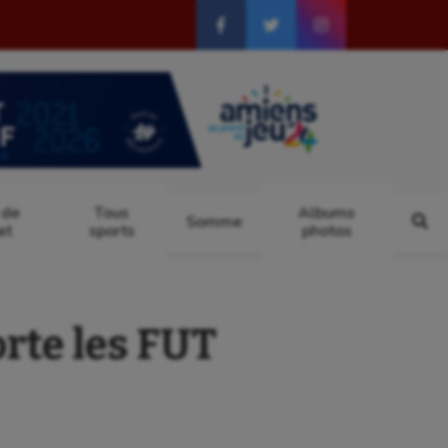
 de
Tous
Albums
Somme
at
sports
photos
rte les FUT