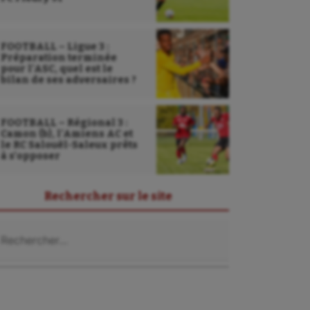
FOOTBALL – Ligue 3 :
Préparation terminée
pour l’ASC, quel est le
bilan de ses adversaires ?
FOOTBALL – Régional 3 :
Camon (b), l’Amiens AC et
le RC Salouël-Saleux prêts
à s’opposer
Rechercher sur le site
chercher :