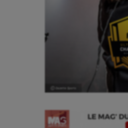
Ⓒ Gazette Sports