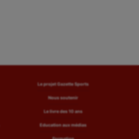
Le projet Gazette Sports
Nous soutenir
Le livre des 10 ans
Education aux médias
Formation