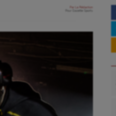
Par
La Rédaction
Pour
Gazette Sports