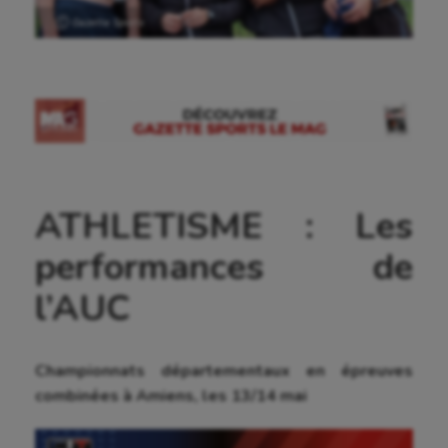
Ⓒ Gazette Sports
ATHLETISME : Les
performances de
l’AUC
Championnats départementaux en épreuves
combinées
à Amiens, les 13/14 mai