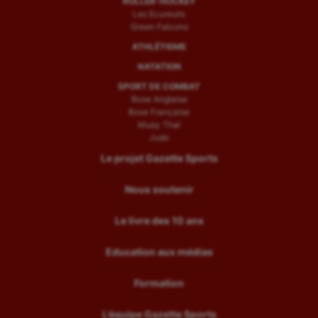
ROLLER-HOCKEY
Les Ecureuils
Green Falcons
ATHLÉTISME
NATATION
SPORT DE COMBAT
Boxe Anglaise
Boxe Française
Muay Thaï
Judo
Le projet Gazette Sports
Nous soutenir
Le livre des 10 ans
Education aux médias
Formation
L’équipe Gazette Sports