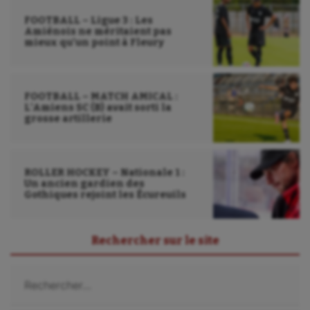
FOOTBALL – Ligue 3 : Les
Amiénois ne méritaient pas
mieux qu’un point à Fleury
FOOTBALL – MATCH AMICAL :
L’Amiens SC (B) avait sorti la
grosse artillerie
ROLLER HOCKEY – Nationale 1 :
Un ancien gardien des
Gothiques rejoint les Écureuils
Rechercher sur le site
Rechercher :