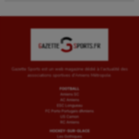
Gazette Sports est un web magazine dédié à l'actualité des
associations sportives d'Amiens Métropole.
FOOTBALL
Amiens SC
AC Amiens
ESC Longueau
FC Porto Portugais d’Amiens
US Camon
RC Amiens
HOCKEY-SUR-GLACE
Les Gothiques