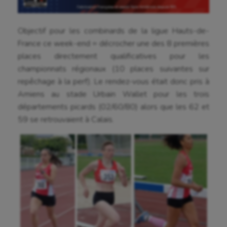
Objectif pour les combinards de la ligue Hauts-de-
France ce week-end = décrocher une des 8 premières
places directement qualificatives pour les
championnats régionaux (10 places suivantes sur
repêchage à la perf). Le rendez-vous était donc pris à
Amiens au stade Urbain Wallet pour les trois
départements picards (02/60/80) alors que les 62 et
59 se retrouvaient à Calais.