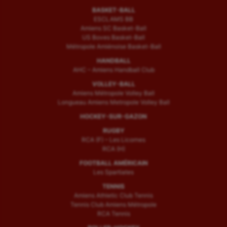
BASKET-BALL
ESCLAMS BB
Amiens SC Basket-Ball
US Boves Basket-Ball
Métropole Amiénoise Basket-Ball
HANDBALL
AHC – Amiens Handball Club
VOLLEY-BALL
Amiens Métropole Volley Ball
Longueau Amiens Metropole Volley Ball
HOCKEY-SUR-GAZON
RUGBY
RCA (F) – Les Licornes
RCA (H)
FOOTBALL AMÉRICAIN
Les Spartiates
TENNIS
Amiens Athletic Club Tennis
Tennis Club Amiens Métropole
RCA Tennis