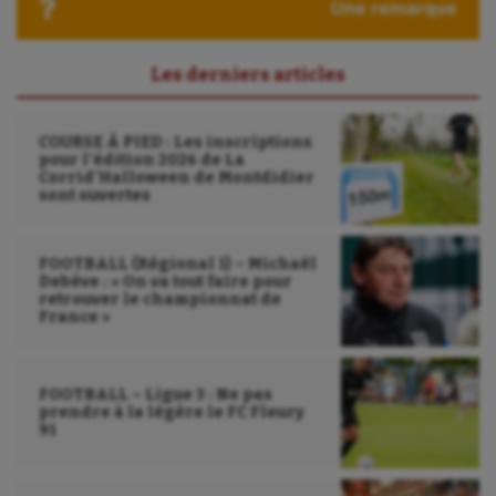
Une remarque
Sport-entreprise
Sport-santé
Les derniers articles
Tir
COURSE À PIED : Les inscriptions
Tir à l'arc
pour l’édition 2026 de La
Corrid’Halloween de Montdidier
sont ouvertes
Triathlon
Ultimate frisbee
FOOTBALL (Régional 1) – Michaël
Debève : « On va tout faire pour
UNSS
retrouver le championnat de
France »
Voile
Wakeboard
FOOTBALL – Ligue 3 : Ne pas
prendre à la légère le FC Fleury
Water-polo
91