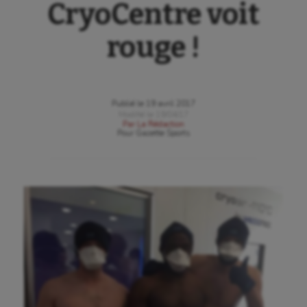
CryoCentre voit
rouge !
Publié le
19 avril 2017
Modifié le
19/04/17
Par
La Rédaction
Pour
Gazette Sports