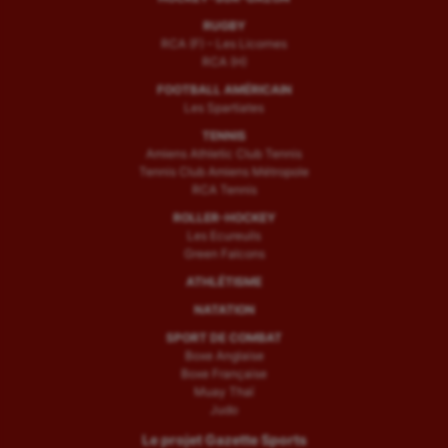
RUGBY
RCA (F) – Les Licornes
RCA (H)
FOOTBALL AMÉRICAIN
Les Spartiates
TENNIS
Amiens Athletic Club Tennis
Tennis Club Amiens Métropole
RCA Tennis
ROLLER-HOCKEY
Les Ecureuils
Green Falcons
ATHLÉTISME
NATATION
SPORT DE COMBAT
Boxe Anglaise
Boxe Française
Muay Thaï
Judo
Le projet Gazette Sports