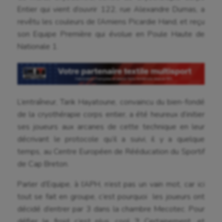
Entier qui vient d’ouvrir 122, rue Alexandre Dumas, a
revêtu les couleurs de l’Amiens Picardie Hand, et reçu
son Equipe Première qui évolue en Poule Haute de
Nationale 1.
L’entraîneur, Tarik Hayatoune, convaincu du bien-fondé
de la cryothérapie corps entier, a été heureux d’initier
ses joueurs aux arcanes de cette technique en leur
Aéronautique
décrivant le protocole qu’il a suivi, il y a quelque
Athlétisme
temps, au Centre Européen de Rééducation du Sportif
de Cap Breton.
Auto
Parler d’Equipe, à l’APH, n’est pas un vain mot, car ici
Aviron
tout se fait en groupe, c’est pourquoi les joueurs ont
Balle à la main
décidé d’entrer par 3 dans la chambre Mecotec. Pour
défier le froid c’est plus…cool ?! Certainement, et