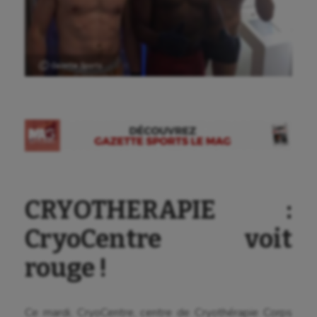
Ⓒ Gazette Sports
CRYOTHERAPIE :
CryoCentre voit
rouge !
Ce mardi, CryoCentre, centre de Cryothérapie Corps