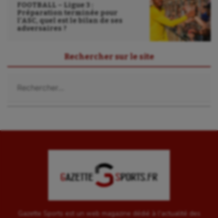
FOOTBALL – Ligue 3 :
Préparation terminée pour
l’ASC, quel est le bilan de ses
adversaires ?
Rechercher sur le site
Rechercher :
Gazette Sports est un web magazine dédié à l'actualité des