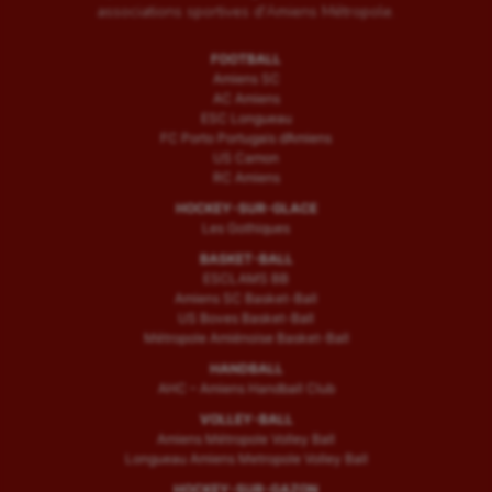
associations sportives d'Amiens Métropole.
FOOTBALL
Amiens SC
AC Amiens
ESC Longueau
FC Porto Portugais d’Amiens
US Camon
RC Amiens
HOCKEY-SUR-GLACE
Les Gothiques
BASKET-BALL
ESCLAMS BB
Amiens SC Basket-Ball
US Boves Basket-Ball
Métropole Amiénoise Basket-Ball
HANDBALL
AHC – Amiens Handball Club
VOLLEY-BALL
Amiens Métropole Volley Ball
Longueau Amiens Metropole Volley Ball
HOCKEY-SUR-GAZON