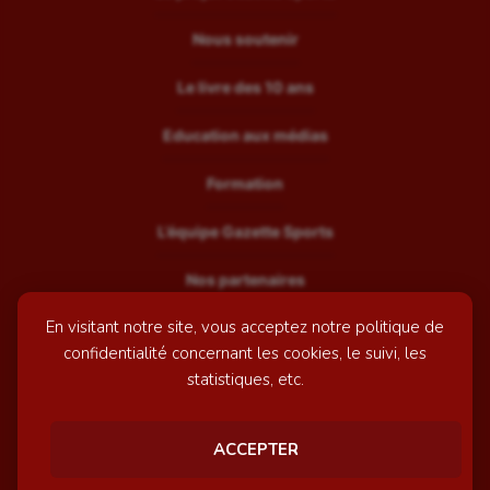
Nous soutenir
Le livre des 10 ans
Education aux médias
Formation
L’équipe Gazette Sports
Nos partenaires
En visitant notre site, vous acceptez notre politique de
Recrutement
confidentialité concernant les cookies, le suivi, les
Mentions légales
statistiques, etc.
Contactez-nous
ACCEPTER