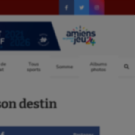
 de
Tous
Albums
Somme
at
sports
photos
son destin