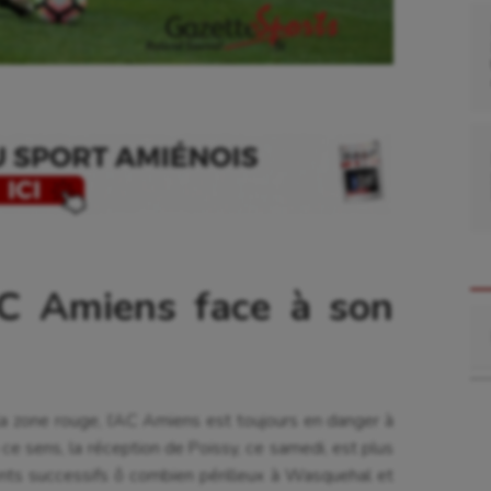
C Amiens face à son
Re
la zone rouge, l’AC Amiens est toujours en danger à
 ce sens, la réception de Poissy, ce samedi, est plus
ts successifs ô combien périlleux à Wasquehal et