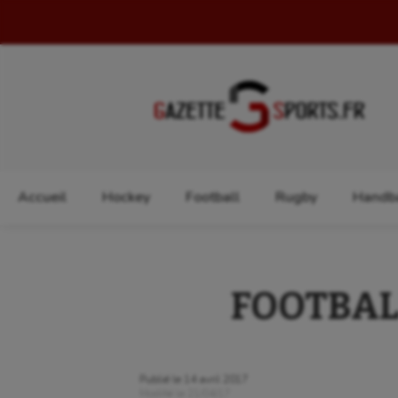
Rechercher :
Accueil
Hockey
Football
Rugby
Handba
FOOTBALL 
Publié le
14 avril 2017
Modifié le
21/04/17