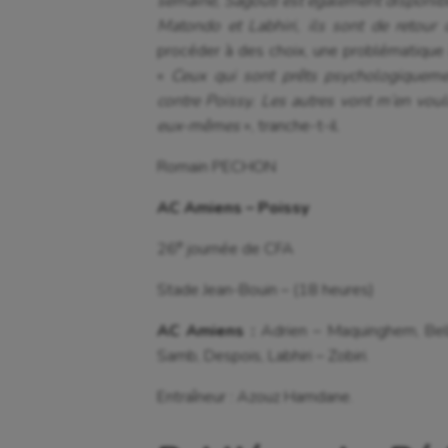
semaine, Sagouti est également disponible
Matondo et Labhiri, ils sont de retour
procéder à des choix, une problématique à
«
Ceux qui sont prêts psychologiquemen
contre Poissy. Les autres vont m’en voul
eux-mêmes
», tranche-t-il.
Romain PECHON
AC Amiens – Poissy
e
26
journée de CFA
Stade Jean-Bouin – (18 heures)
AC Amiens :
Adrien – Maquinghem, Bella
Samb, Despois, Labhiri – Zobiri.
Entraîneur : Azouz Hamdane.