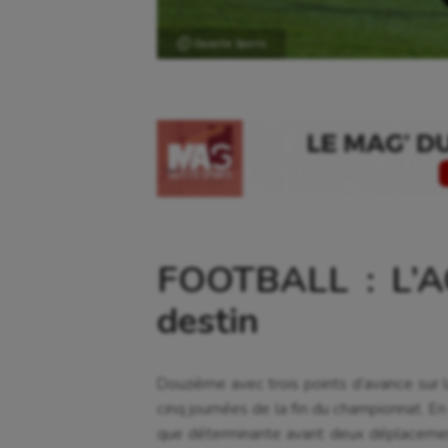
Ⓒ Gazette Sports
FOOTBALL : L’A
destin
Douzième avec trois points d’avance sur 
cinq journées de la fin du championnat. En
que déterminante avant deux déplacemen