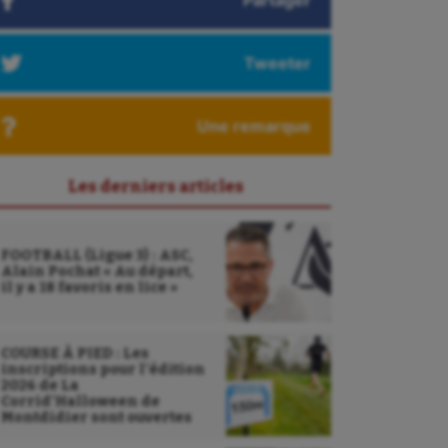
Partager
Tweeter
Une remarque
Les derniers articles
FOOTBALL (Ligue 3) : ASC,
Alain Pochat « Au départ,
il y a 18 favoris en lice »
COURSE À PIED : Les
inscriptions pour l’édition
2026 de La
Corrid’Halloween de
Montdidier sont ouvertes