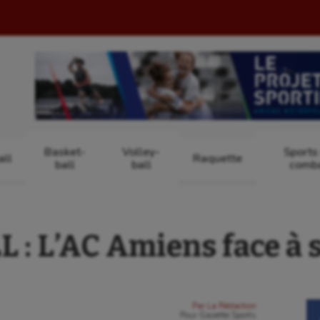
Basket-
Volley-
Sports
ll
Raquette
ball
ball
comb
: L’AC Amiens face à 
Par
La Rédaction
Pour
Gazette Sports