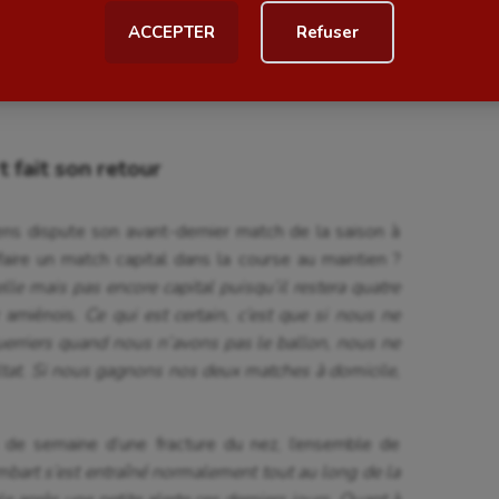
u CFA. Ils ont de grosses capacités physiques, ils
ACCEPTER
Refuser
al
Outdoor
ons que nous avons un souci d’adaptation face à ce
amdane
. Ce type d’affrontement est donc toujours
Paddle
astique
Parkour
 fait son retour
astique rythmique
Patinage artistique
rophilie
Pétanque
iens dispute son avant-dernier match de la saison à
isport
Plongée
faire un match capital dans la course au maintien ?
le mais pas encore capital puisqu’il restera quatre
isme
Randonnée / Marche
r amiénois.
Ce qui est certain, c’est que si nous ne
erriers quand nous n’avons pas le ballon, nous ne
 Olympiques et Paralympiques
Roller-derby
ltat. Si nous gagnons nos deux matches à domicile,
eu de semaine d’une fracture du nez, l’ensemble de
mbart s’est entraîné normalement tout au long de la