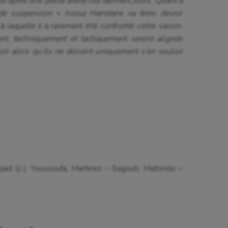
 après une petite alerte ces derniers jours. Quant à
 de suspension
. » Azouz Hamdane va donc devoir
 laquelle il a rarement été confronté cette saison.
t, techniquement et tactiquement seront alignés
oir alors qu’ils ne doivent uniquement s’en vouloir
id (c.), Youssoufa, Martinez – Sagouti, Matondo –