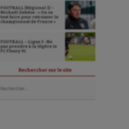
FOOTBALL (Régional 1) –
Michaël Debève : « On va
tout faire pour retrouver le
championnat de France »
FOOTBALL – Ligue 3 : Ne
pas prendre à la légère le
FC Fleury 91
Rechercher sur le site
chercher :