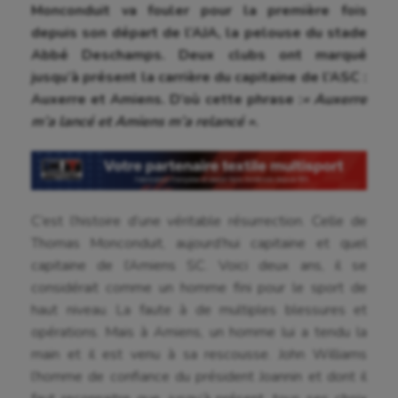
Monconduit va fouler pour la première fois
depuis son départ de l’AJA, la pelouse du stade
Abbé Deschamps. Deux clubs ont marqué
jusqu’à présent la carrière du capitaine de l’ASC :
Auxerre et Amiens. D’où cette phrase :
« Auxerre
m’a lancé et Amiens m’a relancé »
.
C’est l’histoire d’une véritable résurrection. Celle de
Thomas Monconduit, aujourd’hui capitaine et quel
capitaine de l’Amiens SC. Voici deux ans, il se
considérait comme un homme fini pour le sport de
haut niveau. La faute à de multiples blessures et
opérations. Mais à Amiens, un homme lui a tendu la
main et il est venu à sa rescousse. John Williams
l’homme de confiance du président Joannin et dont il