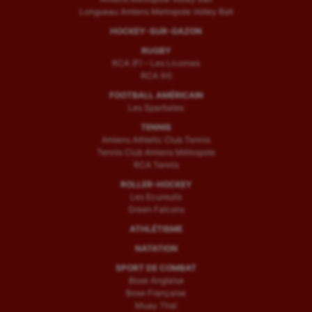
Longueau Amiens Metropole Volley Ball
HOCKEY-SUR-GAZON
RUGBY
RCA (F) – Les Licornes
RCA (H)
FOOTBALL AMÉRICAIN
Les Spartiates
TENNIS
Amiens Athletic Club Tennis
Tennis Club Amiens Métropole
RCA Tennis
ROLLER-HOCKEY
Les Ecureuils
Green Falcons
ATHLÉTISME
NATATION
SPORT DE COMBAT
Boxe Anglaise
Boxe Française
Muay Thaï