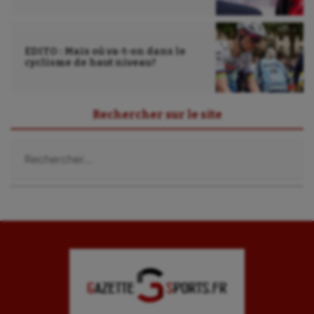
EDITO : Mais où va-t-on dans le
cyclisme de haut niveau?
Rechercher sur le site
Rechercher :