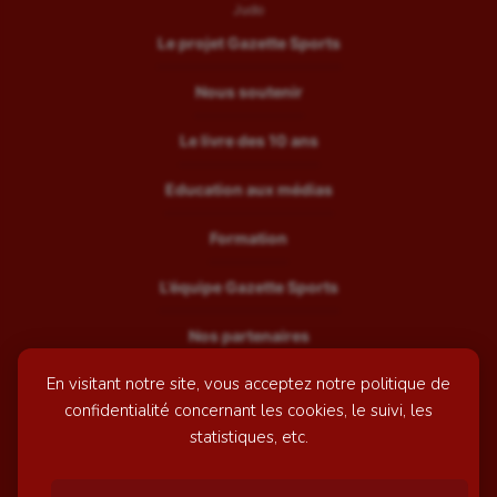
Judo
Le projet Gazette Sports
Nous soutenir
Le livre des 10 ans
Education aux médias
Formation
L’équipe Gazette Sports
Nos partenaires
En visitant notre site, vous acceptez notre politique de
Recrutement
confidentialité concernant les cookies, le suivi, les
Mentions légales
statistiques, etc.
Contactez-nous