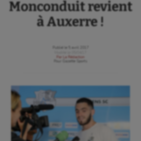
Monconduit revient
à Auxerre !
Publié le
5 avril 2017
Modifié le
05/04/17
Par
La Rédaction
Pour
Gazette Sports