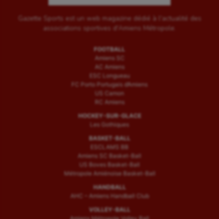
Gazette Sports est un web magazine dédié à l'actualité des
associations sportives d'Amiens Métropole.
FOOTBALL
Amiens SC
AC Amiens
ESC Longueau
FC Porto Portugais d’Amiens
US Camon
RC Amiens
HOCKEY-SUR-GLACE
Les Gothiques
BASKET-BALL
ESCLAMS BB
Amiens SC Basket-Ball
US Boves Basket-Ball
Métropole Amiénoise Basket-Ball
HANDBALL
AHC – Amiens Handball Club
VOLLEY-BALL
Amiens Métropole Volley Ball