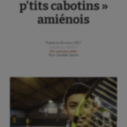
p’tits cabotins »
amiénois
Publié le
30 mars 2017
Modifié le
29/03/17
Par
Leandre Leber
Pour
Gazette Sports