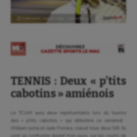
Ⓒ Crédit photo : Leandre Leber – GazetteSports
TENNIS : Deux « p’tits
cabotins » amiénois
Le TCAM aura deux représentants lors du tournoi
des « p’tits cabotins » qui débutera ce vendredi :
William Jucha et Jade Ponska, classé tous deux 5/6. Ils
vont se confronter durant trois jours, sur les courts de