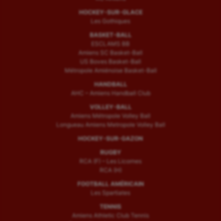
HOCKEY-SUR-GLACE
Les Gothiques
BASKET-BALL
ESCLAMS BB
Amiens SC Basket-Ball
US Boves Basket-Ball
Métropole Amiénoise Basket-Ball
HANDBALL
AHC – Amiens Handball Club
VOLLEY-BALL
Amiens Métropole Volley Ball
Longueau Amiens Metropole Volley Ball
HOCKEY-SUR-GAZON
RUGBY
RCA (F) – Les Licornes
RCA (H)
FOOTBALL AMÉRICAIN
Les Spartiates
TENNIS
Amiens Athletic Club Tennis