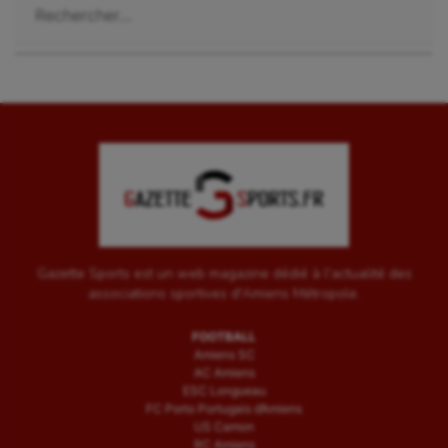
Gazette Sports est un web magazine dédié à l'actualité des
associations sportives d'Amiens Métropole.
FOOTBALL
Amiens SC
AC Amiens
ESC Longueau
FC Porto Portugais d’Amiens
US Camon
RC Amiens