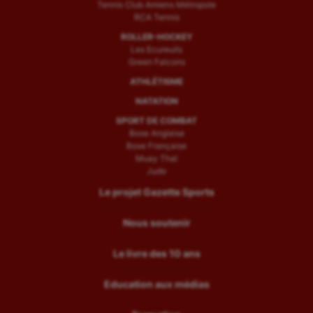
Tennis Club Amiens Métropole
RCA Tennis
ROLLER-HOCKEY
Les Ecureuils
Green Falcons
ATHLÉTISME
NATATION
SPORT DE COMBAT
Boxe Anglaise
Boxe Française
Muay Thaï
Judo
Le projet Gazette Sports
Nous soutenir
Le livre des 10 ans
Education aux médias