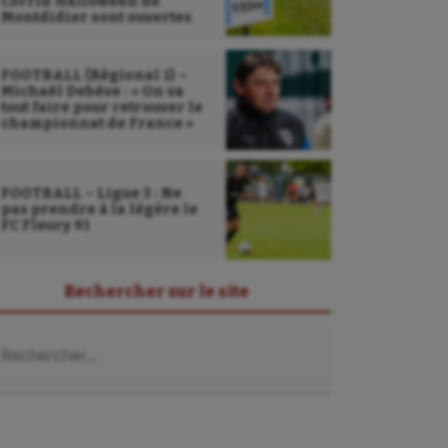
Corrid’Halloween de
Montdidier sont ouvertes
FOOTBALL (Régional 1) –
Michaël Debève : « On va
tout faire pour retrouver le
championnat de France »
FOOTBALL – Ligue 3 : Ne
pas prendre à la légère le
FC Fleury 91
Rechercher sur le site
chercher :