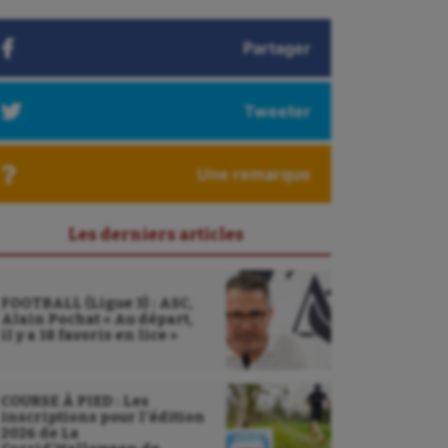
Partager
Tweeter
Une remarque
Les derniers articles
FOOTBALL (Ligue 3) : ASC,
Alain Pochat « Au départ,
il y a 18 favoris en lice »
COURSE À PIED : Les
inscriptions pour l’édition
2026 de La