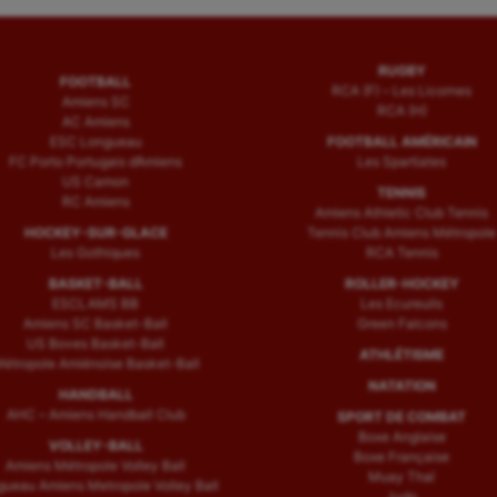
RUGBY
FOOTBALL
RCA (F) – Les Licornes
Amiens SC
RCA (H)
AC Amiens
ESC Longueau
FOOTBALL AMÉRICAIN
FC Porto Portugais d’Amiens
Les Spartiates
US Camon
TENNIS
RC Amiens
Amiens Athletic Club Tennis
HOCKEY-SUR-GLACE
Tennis Club Amiens Métropole
Les Gothiques
RCA Tennis
BASKET-BALL
ROLLER-HOCKEY
ESCLAMS BB
Les Ecureuils
Amiens SC Basket-Ball
Green Falcons
US Boves Basket-Ball
ATHLÉTISME
étropole Amiénoise Basket-Ball
NATATION
HANDBALL
AHC – Amiens Handball Club
SPORT DE COMBAT
Boxe Anglaise
VOLLEY-BALL
Boxe Française
Amiens Métropole Volley Ball
Muay Thaï
ueau Amiens Metropole Volley Ball
Judo