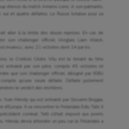
coup d’envoi du match Amiens-Lens. A son palmarès,
 nul et quatre défaites. Le Russe totalise pour sa
ait aller à la limite des douze reprises. En cas de
ter son challenger officiel, l’Anglais Liam Walsh,
est invaincu ; avec 21 victoires dont 14 par ko.
insi, le Creillois Cédric Vitu est le tenant du titre
st entrainé par son père, compte 45 victoires et
ndre que son challenger officiel, désigné par l’EBU
ne compte qu’une seule défaite. Défaite justement
endons le verdict des enchères.
ne, Yvan Mendy qui est entrainé par Giovanni Boggia,
 d’Europe. Il va rencontrer le Finlandais Edis Tatli. Il
précédent combat, Tatli s’était imposé aux points
, Mendy devra attendre un peu car le Finlandais a