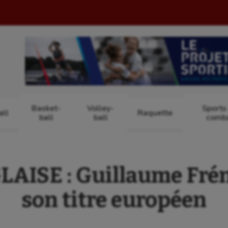
Basket-
Volley-
Sports
ll
Raquette
ball
ball
comb
AISE : Guillaume Frén
son titre européen