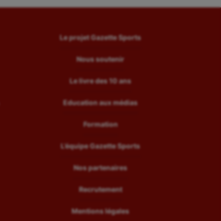
Le projet Gazette Sports
Nous soutenir
Le livre des 10 ans
Education aux médias
Formation
L’équipe Gazette Sports
Nos partenaires
Recrutement
Mentions légales