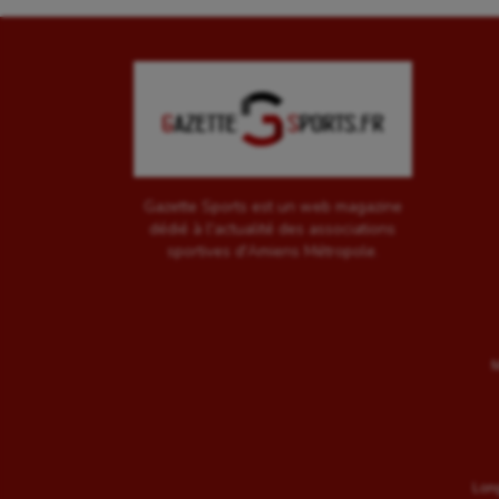
Gazette Sports est un web magazine
dédié à l'actualité des associations
sportives d'Amiens Métropole.
M
Long