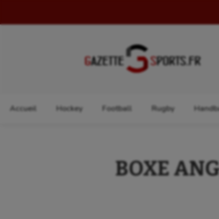
Rechercher :
Accueil
Hockey
Football
Rugby
Handba
BOXE ANGL