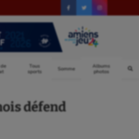
 de
Tous
Albums
Somme
at
sports
photos
ois défend