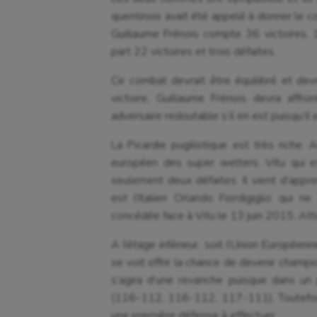
quentinois avait été appelé à donner le 
Guillaume Frénois compte 36 victoires, 1
part 22 victoires et trois défaites.
Ce combat devrait être équilibré et devr
victoire, Guillaume Frénois devra affron
adversaire redoutable s‘il en est puisqu’il 
La Picardie pugilistique est très riche. A
européen des super welters. Vitu qui e
seulement deux défaites. Il vient d’appre
est l’Italien Orlando Fiordigiglio qui 
concédée face à Vitu le 13 juin 2015. Att
A l’étage inférieur, soit l’Union Européen
se voit offrir la chance de devenir champion
s’agira d’une revanche puisque dans un 
(116-112, 116-112, 117-111). Toutefois
une première défense à effectuer.