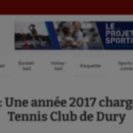
Basket-
Volley-
Sports
ll
Raquette
ball
ball
comb
 Une année 2017 charg
Tennis Club de Dury