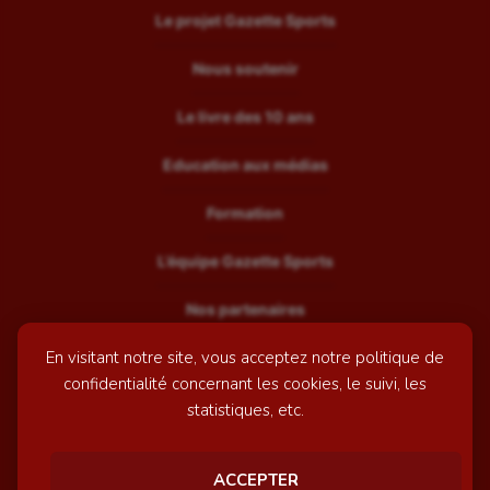
Le projet Gazette Sports
Nous soutenir
Le livre des 10 ans
Education aux médias
Formation
L’équipe Gazette Sports
Nos partenaires
En visitant notre site, vous acceptez notre politique de
Recrutement
confidentialité concernant les cookies, le suivi, les
Mentions légales
statistiques, etc.
Contactez-nous
ACCEPTER