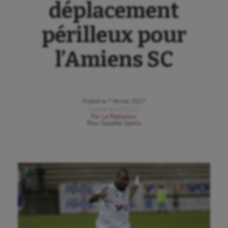
déplacement
périlleux pour
l’Amiens SC
Publié le
7 février 2017
Modifié le
07/02/17
Par
La Rédaction
Pour
Gazette Sports