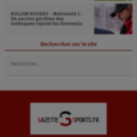
ROLLER HOCKEY – Nationale 1 :
Un ancien gardien des
Gothiques rejoint les Écureuils
Rechercher sur le site
Rechercher :