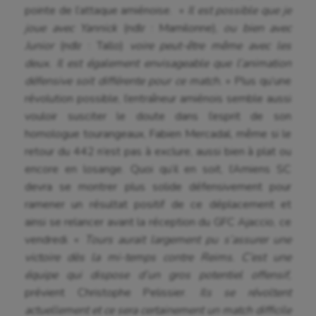
pointe de l’attaque amiénoise. «
Il est possible que je
Futsal
joue avec Yannick
(ndlr : Mamilonne),
ou bien avec
Junior
(ndlr : Tallo)
voire peut-être même avec les
Golf
deux. Il est également envisageable que l’animation
défensive soit différente pour ce match.
» Plus qu’une
Gymnastique
révolution possible, l’entraîneur amiénois semble aussi
Gymnastique rythmique
vouloir susciter le doute dans l’esprit de son
homologue tourangeaux, Fabien Mercadal, même si le
Haltérophilie
retour du 442 n’est pas à exclure, aussi bien à plat ou
Handisport
encore en losange. Quoi qu’il en soit, l’Amiens SC
devra se montrer plus solide défensivement pour
Hippisme
ramener un résultat positif de ce déplacement et
ainsi se relancer avant la réception du GFC Ajaccio, ce
Jeux Olympiques et Paralympiques
vendredi. «
Tours aurait largement pu s’assurer une
Kayak-polo
victoire dès la mi-temps contre Reims. C’est une
équipe qui dispose d’un gros potentiel offensif,
Korfbal
prévient Christophe Pelissier.
Ils se révoltent
Longue paume
actuellement et ce sera certainement un match difficile