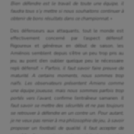
Bien défendre est le travail de toute une équipe, il
faudra tous s’y mettre si nous souhaitons continuer à
obtenir de bons résultats dans ce championnat.
»
Des défenseurs aux attaquants, tout le monde est
effectivement concerné par l’aspect défensif.
Rigoureux et généreux en début de saison, les
Amiénois semblent depuis s’être un peu trop pris au
jeu, au point d’en oublier quelque peu le nécessaire
repli défensif. «
Parfois, il faut savoir faire preuve de
maturité. A certains moments, nous sommes trop
naïfs. Les observateurs présentent Amiens comme
une équipe joueuse, mais nous sommes parfois trop
portés vers l’avant,
confirme l’entraîneur samarien.
Il
faut savoir se mettre des sécurités et ne pas toujours
se retrouver à défendre en un contre un. Pour autant,
je ne veux pas renier à ma philosophie de jeu, à savoir
proposer un football de qualité. Il faut accepter de