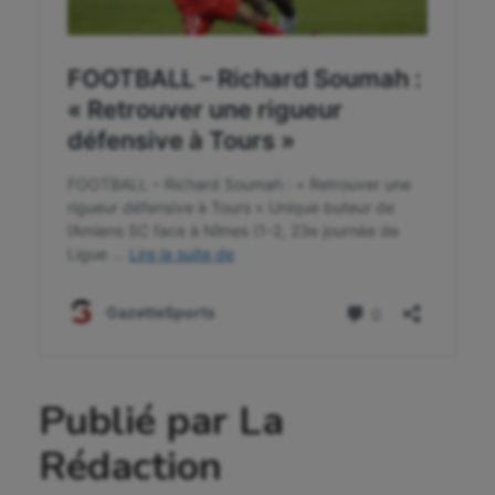
Ultimate frisbee
UNSS
Voile
Wakeboard
Water-polo
Publié par La
Rédaction