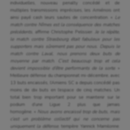
individuelles, nouveau penalty concédé et de
multiples transmissions imprécises, les Amiénois ont
ainsi payé cash leurs sautes de concentration. «
Le
match contre Nîmes est la conséquence des matches
précédents
, affirme Christophe Pelissier.
Je le répète,
le match contre Strasbourg était fabuleux pour les
supporters mais sûrement pas pour nous. Depuis le
match contre Laval, nous prenons deux buts de
moyenne par match. C’est beaucoup trop et cela
devient impossible d’être performants de la sorte
. »
Meilleure défense du championnat mi-décembre, avec
13 buts encaissés, l’Amiens SC a depuis concédé pas
moins de dix buts en l’espace de cinq matches. Un
total bien trop important pour se maintenir sur le
podium d’une Ligue 2 plus que jamais
homogène. «
Nous avons encaissé trop de buts, mais
c’est un problème collectif qui ne concerne pas
uniquement la défense
, tempère Yannick Mamilonne.