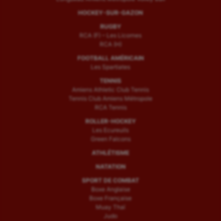
HOCKEY-SUR-GAZON
RUGBY
RCA (F) – Les Licornes
RCA (H)
FOOTBALL AMÉRICAIN
Les Spartiates
TENNIS
Amiens Athletic Club Tennis
Tennis Club Amiens Métropole
RCA Tennis
ROLLER-HOCKEY
Les Ecureuils
Green Falcons
ATHLÉTISME
NATATION
SPORT DE COMBAT
Boxe Anglaise
Boxe Française
Muay Thaï
Judo