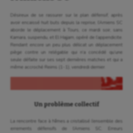
Désireux de se rassurer sur le plan défensif, après
avoir encaissé huit buts depuis la reprise, l’Amiens SC
aborde le déplacement à Tours, ce mardi soir, sans
Kamara, suspendu, et El Hajjam, opéré de l’appendicite.
Rendant encore un peu plus délicat un déplacement
piège contre un relégable qui n’a concédé qu’une
seule défaite sur ses sept dernières matches et qui a
même accroché Reims (1-1), vendredi dernier.
Un problème collectif
La rencontre face à Nîmes a cristallisé l’ensemble des
errements défensifs de l’Amiens SC. Erreurs