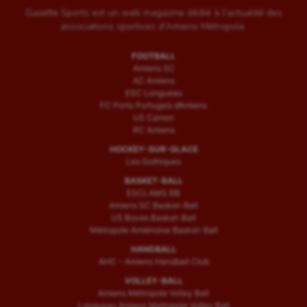
Gazette Sports est un web magazine dédié à l'actualité des
associations sportives d'Amiens Métropole.
FOOTBALL
Amiens SC
AC Amiens
ESC Longueau
FC Porto Portugais d’Amiens
US Camon
RC Amiens
HOCKEY-SUR-GLACE
Les Gothiques
BASKET-BALL
ESCLAMS BB
Amiens SC Basket-Ball
US Boves Basket-Ball
Métropole Amiénoise Basket-Ball
HANDBALL
AHC – Amiens Handball Club
VOLLEY-BALL
Amiens Métropole Volley Ball
Longueau Amiens Metropole Volley Ball