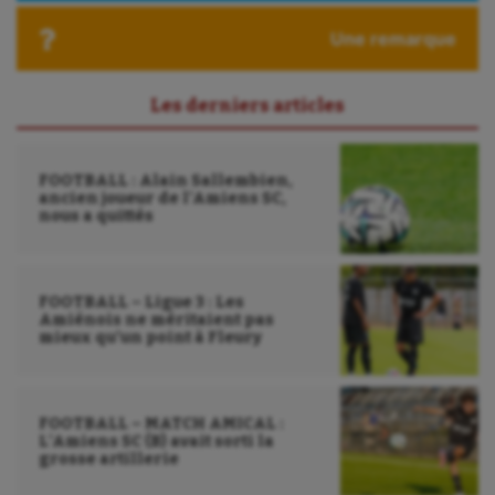
Une remarque
Les derniers articles
FOOTBALL : Alain Sallembien,
ancien joueur de l’Amiens SC,
nous a quittés
FOOTBALL – Ligue 3 : Les
Amiénois ne méritaient pas
mieux qu’un point à Fleury
FOOTBALL – MATCH AMICAL :
L’Amiens SC (B) avait sorti la
grosse artillerie