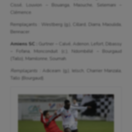
Cissé, Louvion – Bouanga, Maouche, Selemani –
Roller-derby
Clémence.
Sarbacane
Remplaçants : Westberg (g.), Cillard, Diarra, Maoulida,
Sauvetage sportif
Bennacer.
Sport adapté
Amiens SC :
Gurtner – Calvé, Adenon, Lefort, Dibassy
– Fofana, Monconduit (c.), Ndombélé – Bourgaud
Sport handicap
(Tallo), Mamilonne, Soumah.
Sport santé
Remplaçants :
Adiceam (g.), Ielsch, Charrier Manzala,
Sport-entreprise
Tallo (Bourgaud).
Sport-santé
Tir
Tir à l'arc
Triathlon