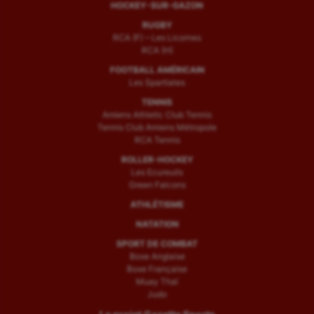
HOCKEY-SUR-GAZON
RUGBY
RCA (F) – Les Licornes
RCA (H)
FOOTBALL AMÉRICAIN
Les Spartiates
TENNIS
Amiens Athletic Club Tennis
Tennis Club Amiens Métropole
RCA Tennis
ROLLER-HOCKEY
Les Ecureuils
Green Falcons
ATHLÉTISME
NATATION
SPORT DE COMBAT
Boxe Anglaise
Boxe Française
Muay Thaï
Judo