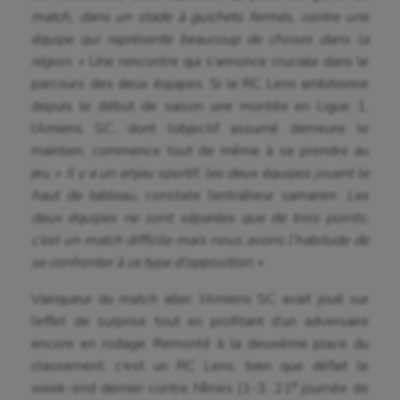
match, dans un stade à guichets fermés, contre une
équipe qui représente beaucoup de choses dans la
région.
» Une rencontre qui s’annonce cruciale dans le
parcours des deux équipes. Si le RC Lens ambitionne
depuis le début de saison une montée en Ligue 1,
l’Amiens SC, dont l’objectif assumé demeure le
maintien, commence tout de même à se prendre au
jeu. «
Il y a un enjeu sportif, les deux équipes jouent le
haut de tableau,
constate l’entraîneur samarien.
Les
deux équipes ne sont séparées que de trois points,
c’est un match difficile mais nous avons l’habitude de
se confronter à ce type d’opposition
. »
Vainqueur du match aller, l’Amiens SC avait joué sur
l’effet de surprise tout en profitant d’un adversaire
encore en rodage. Remonté à la deuxième place du
classement, c’est un RC Lens, bien que défait le
e
week-end dernier contre Nîmes (1-3, 21
journée de