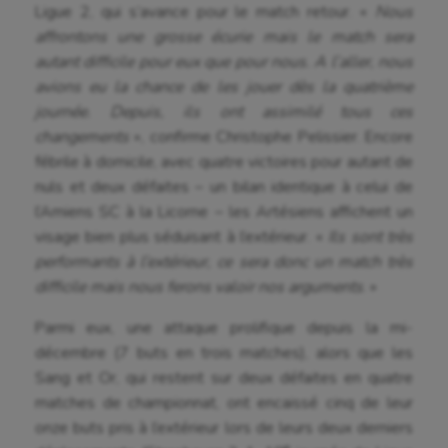
Ligue 2, qui s’avance pour le match retour. «
Nous
affrontons une grosse écurie mais le match sera
autant difficile pour eux que pour nous. A l’aller, nous
avions eu la chance de les jouer dès la quatrième
journée. Depuis, ils ont assimilé tous ces
changements
», confirme Christophe Pelissier. Encore
fébrile à domicile, avec quatre victoires pour autant de
nuls et deux défaites – un bilan identique à celui de
l’Amiens SC à la Licorne – les Artésiens affichent un
visage bien plus séduisant à l’extérieur. «
Ils sont très
performants à l’extérieur, ce sera donc un match très
difficile mais nous ferons valoir nos arguments
. »
Parmi eux, une attaque prolifique depuis la mi-
décembre (7 buts en trois matches), alors que les
Sang et Or, qui restent sur deux défaites en quatre
matches de championnat, ont encaissé cinq de leur
onze buts pris à l’extérieur lors de leurs deux derniers