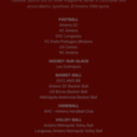
Gazette Sports est un web magazine dédié à l'actualité des
associations sportives d'Amiens Métropole.
FOOTBALL
Amiens SC
AC Amiens
ESC Longueau
FC Porto Portugais d’Amiens
US Camon
RC Amiens
HOCKEY-SUR-GLACE
Les Gothiques
BASKET-BALL
ESCLAMS BB
Amiens SC Basket-Ball
US Boves Basket-Ball
Métropole Amiénoise Basket-Ball
HANDBALL
AHC – Amiens Handball Club
VOLLEY-BALL
Amiens Métropole Volley Ball
Longueau Amiens Metropole Volley Ball