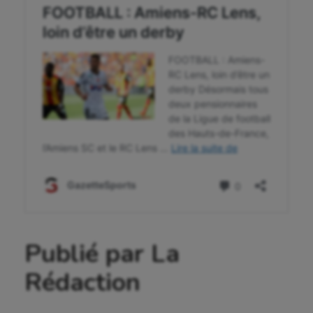
Ultimate frisbee
UNSS
Voile
Wakeboard
Water-polo
Publié par La
Rédaction