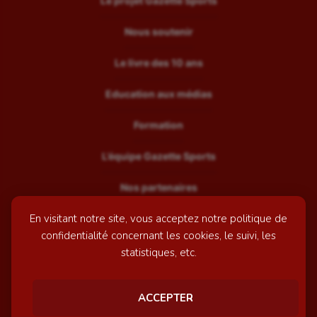
Le projet Gazette Sports
Nous soutenir
Le livre des 10 ans
Education aux médias
Formation
L’équipe Gazette Sports
Nos partenaires
En visitant notre site, vous acceptez notre politique de
Recrutement
confidentialité concernant les cookies, le suivi, les
Mentions légales
statistiques, etc.
Contactez-nous
ACCEPTER