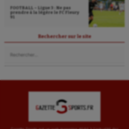
FOOTBALL – Ligue 3 : Ne pas
prendre à la légère le FC Fleury
91
Rechercher sur le site
Rechercher :