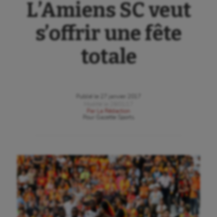
L’Amiens SC veut
s’offrir une fête
totale
Publié le
27 janvier 2017
Modifié le
28/01/17
Par
La Rédaction
Pour
Gazette Sports