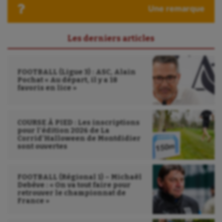
Une remarque
Les derniers articles
FOOTBALL (Ligue 3) : ASC, Alain
Pochat « Au départ, il y a 18
favoris en lice »
COURSE À PIED : Les inscriptions
pour l’édition 2026 de La
Corrid’Halloween de Montdidier
sont ouvertes
FOOTBALL (Régional 1) – Michaël
Debève : « On va tout faire pour
retrouver le championnat de
France »