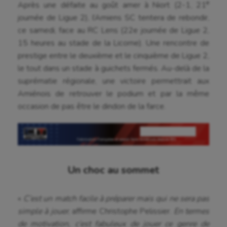
e
Après une défaite au goût amer à Niort (2-1, 21
journée de Ligue 2), l’Amiens SC tentera de rebondir,
ce samedi, face au RC Lens (22e journée de Ligue 2,
15 heures au stade de la Licorne). Une rencontre de
prestige entre le deuxième et le cinquième de Ligue 2,
le tout dans un stade à guichets fermés. Au-delà de la
suprématie régionale, une victoire permettrait aux
Amiénois de retrouver le podium et par la même
occasion de pas être le dindon de la farce.
Un choc au sommet
«
C’est un match facile à préparer mais qui ne sera pas
simple à jouer
, affirme Christophe Pelissier.
En termes
de motivation, c’est fabuleux de jouer ce genre de