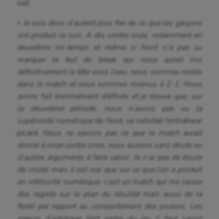
Football américain
sait.
Futsal
«
Je suis donc d’autant plus fier de ce que les garçons
ont produit ce soir. A dix contre onze, notamment en
Golf
deuxième mi-temps et même si Niort n’a pas su
Gymnastique
marquer le but du break qui nous aurait mis
définitivement la tête sous l’eau, nous sommes restés
Gymnastique rythmique
dans le match et nous sommes revenus à 2-1. Nous
avons fait énormément d’efforts et je trouve que, sur
Haltérophilie
la deuxième période, nous n’avons pas vu la
Handisport
supériorité numérique de Niort
, se satisfait l’entraîneur
picard.
Nous ne savons pas ce que le match aurait
Hippisme
donné à onze contre onze, nous aurions sans doute eu
Jeux Olympiques et Paralympiques
d’autres arguments à faire valoir. Je n’ai pas de boule
de cristal mais il est vrai que sur ce que l’on a produit
Kayak-polo
en infériorité numérique, c’est un match qui me laisse
des regrets sur le plan du résultat mais aussi de la
Korfbal
fierté par rapport au comportement des joueurs
.
Les
Longue paume
erreurs d’arbitrage font partie du jeu il faut savoir