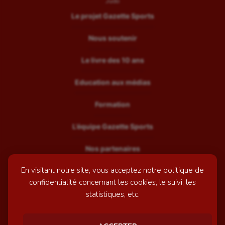
Judo
Le projet Gazette Sports
Nous soutenir
Le livre des 10 ans
Education aux médias
Formation
L’équipe Gazette Sports
Nos partenaires
En visitant notre site, vous acceptez notre politique de
Recrutement
confidentialité concernant les cookies, le suivi, les
Mentions légales
statistiques, etc.
Contactez-nous