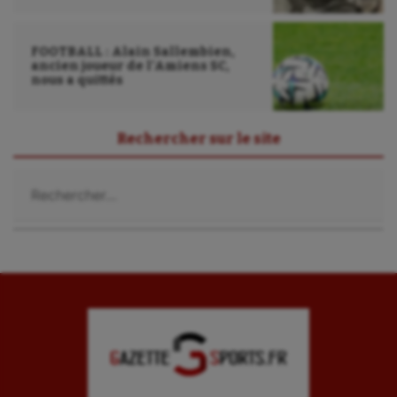
FOOTBALL : Alain Sallembien,
ancien joueur de l’Amiens SC,
nous a quittés
Rechercher sur le site
Rechercher :