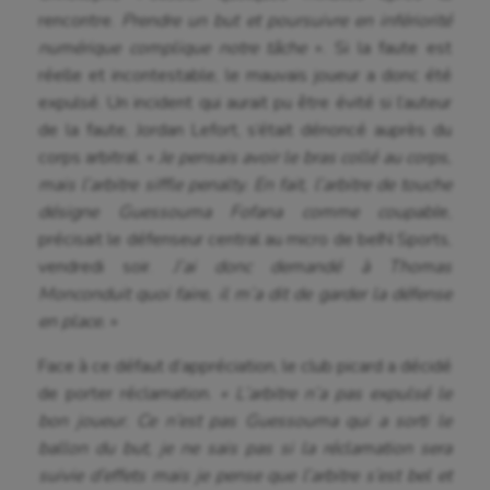
rencontre.
Prendre un but et poursuivre en infériorité
numérique complique notre tâche
». Si la faute est
réelle et incontestable, le mauvais joueur a donc été
expulsé. Un incident qui aurait pu être évité si l’auteur
de la faute, Jordan Lefort, s’était dénoncé auprès du
corps arbitral. «
Je pensais avoir le bras collé au corps,
mais l’arbitre siffle penalty. En fait, l’arbitre de touche
désigne Guessouma Fofana comme coupabl
e,
précisait le défenseur central au micro de beIN Sports,
vendredi soir.
J’ai donc demandé à Thomas
Monconduit quoi faire, il m’a dit de garder la défense
en place.
»
Face à ce défaut d’appréciation, le club picard a décidé
de porter réclamation.
« L’arbitre n’a pas expulsé le
bon joueur. Ce n’est pas Guessouma qui a sorti le
ballon du but, je ne sais pas si la réclamation sera
suivie d’effets mais je pense que l’arbitre s’est bel et