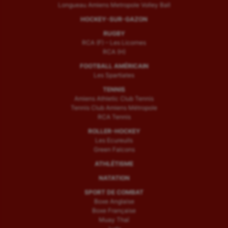
Longueau Amiens Metropole Volley Ball
HOCKEY-SUR-GAZON
RUGBY
RCA (F) – Les Licornes
RCA (H)
FOOTBALL AMÉRICAIN
Les Spartiates
TENNIS
Amiens Athletic Club Tennis
Tennis Club Amiens Métropole
RCA Tennis
ROLLER-HOCKEY
Les Ecureuils
Green Falcons
ATHLÉTISME
NATATION
SPORT DE COMBAT
Boxe Anglaise
Boxe Française
Muay Thaï