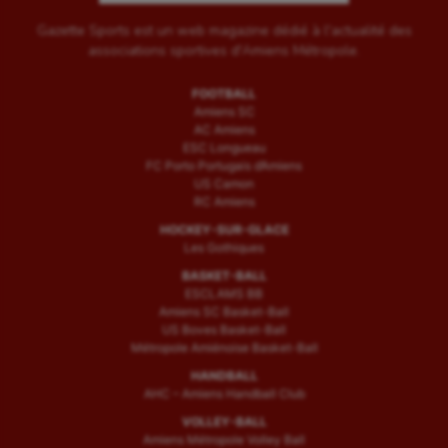
Gazette Sports est un web magazine dédié à l'actualité des
associations sportives d'Amiens Métropole.
FOOTBALL
Amiens SC
AC Amiens
ESC Longueau
FC Porto Portugais d’Amiens
US Camon
RC Amiens
HOCKEY-SUR-GLACE
Les Gothiques
BASKET-BALL
ESCLAMS BB
Amiens SC Basket-Ball
US Boves Basket-Ball
Métropole Amiénoise Basket-Ball
HANDBALL
AHC – Amiens Handball Club
VOLLEY-BALL
Amiens Métropole Volley Ball