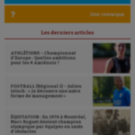
Une remarque
Les derniers articles
ATHLÉTISME – Championnat
d’Europe : Quelles ambitions
pour les 4 Amiénois ?
FOOTBALL (Régional 1) – Julien
Ielsch : « Je découvre une autre
forme de management »
ÉQUITATION : En 1976 à Montréal,
Marc Roguet devient champion
olympique par équipes en sauts
d’obstacles