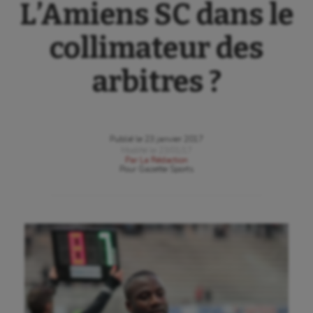
L’Amiens SC dans le
collimateur des
arbitres ?
Publié le
23 janvier 2017
Modifié le
23/01/17
Par
La Rédaction
Pour
Gazette Sports