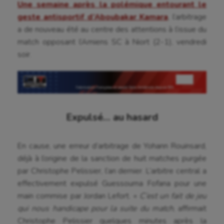
Une semaine après la polémique entourant le
geste antisportif d’Aboubakar Kamara
, l’arbitrage
a de nouveau été au centre des attentions à l’issue du
match opposant l’Amiens SC à Niort (2-1), vendredi
soir.
Expulsé… au hasard
En cause, une erreur d’arbitrage de Yohann Rouinsard,
déjà à l’origine de la sanction de huit matches purgée
par Christophe Pelissier, l’an dernier. L’arbitre central a
effectivement expulsé Guessouma Fofana pour une
main commise par Jordan Lefort. «
C’est un fait de jeu
qui nous handicape pour la suite du match
, affirmait
Christophe Pelissier quelques minutes après la