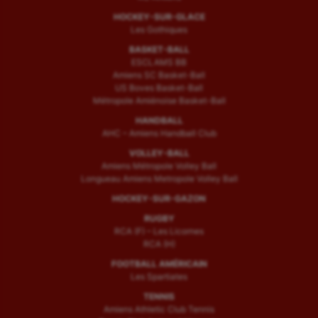
HOCKEY-SUR-GLACE
Les Gothiques
BASKET-BALL
ESCLAMS BB
Amiens SC Basket-Ball
US Boves Basket-Ball
Métropole Amiénoise Basket-Ball
HANDBALL
AHC – Amiens Handball Club
VOLLEY-BALL
Amiens Métropole Volley Ball
Longueau Amiens Metropole Volley Ball
HOCKEY-SUR-GAZON
RUGBY
RCA (F) – Les Licornes
RCA (H)
FOOTBALL AMÉRICAIN
Les Spartiates
TENNIS
Amiens Athletic Club Tennis