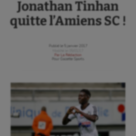
Jonathan Tinhan
quitte l’Amiens SC !
Publié le
5 janvier 2017
Modifié le
05/01/17
Par
La Rédaction
Pour
Gazette Sports