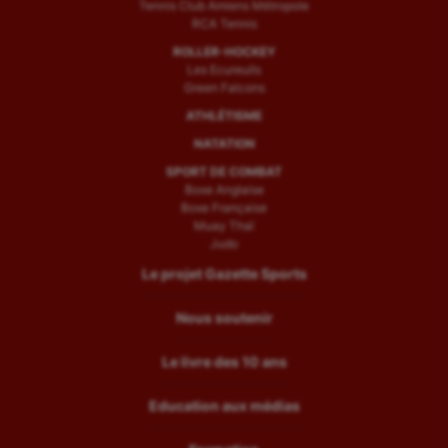
Tennis Club Amiens Métropole
RCA Tennis
ROLLER-HOCKEY
Les Ecureuils
Green Falcons
ATHLÉTISME
NATATION
SPORT DE COMBAT
Boxe Anglaise
Boxe Française
Muay Thaï
Judo
Le projet Gazette Sports
Nous soutenir
Le livre des 10 ans
Education aux médias