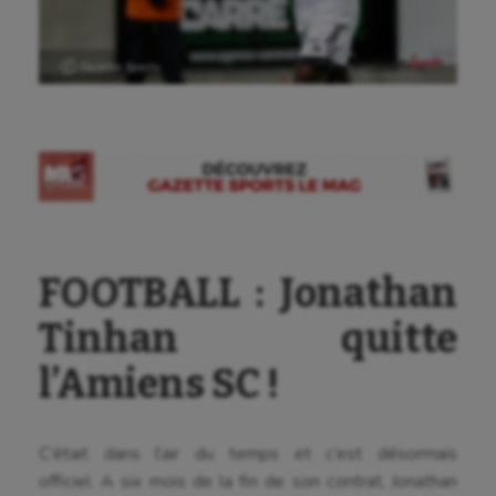
Ⓒ Gazette Sports
FOOTBALL : Jonathan
Tinhan quitte
l’Amiens SC !
C’était dans l’air du temps et c’est désormais
officiel. A six mois de la fin de son contrat, Jonathan