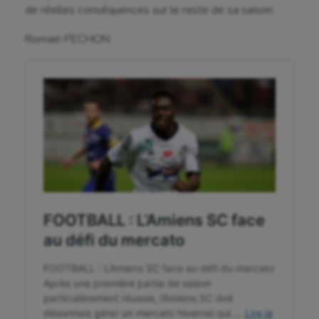
Escrime
de réelles conséquences sur le reste de sa saison.
Fitness
Romain PECHON
Flag football
Football américain
Futsal
Golf
Gymnastique
Gymnastique rythmique
Haltérophilie
Handisport
Hippisme
Jeux Olympiques et Paralympiques