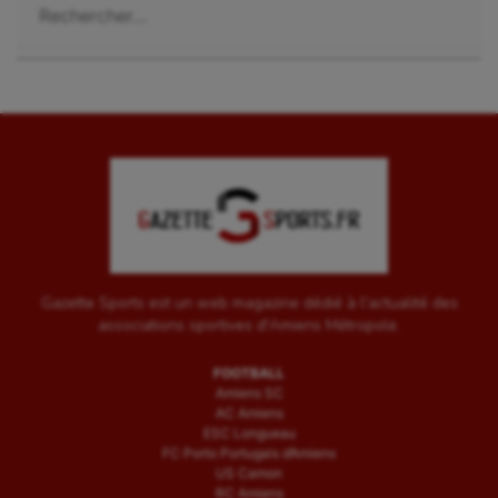
Gazette Sports est un web magazine dédié à l'actualité des
associations sportives d'Amiens Métropole.
FOOTBALL
Amiens SC
AC Amiens
ESC Longueau
FC Porto Portugais d’Amiens
US Camon
RC Amiens