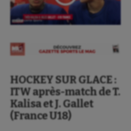
Aéronautique
Ⓒ Gazette Sports
Athlétisme
Auto
Aviron
Balle à la main
HOCKEY SUR GLACE :
Ballon au poing
ITW après-match de T.
Baseball
Kalisa et J. Gallet
Billard
Boules lyonnaises
(France U18)
Canoë-kayak