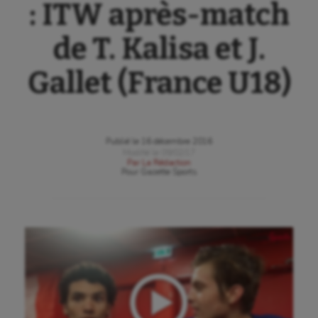
: ITW après-match
de T. Kalisa et J.
Gallet (France U18)
Publié le
16 décembre 2016
Modifié le
09/02/17
Par
La Rédaction
Pour
Gazette Sports