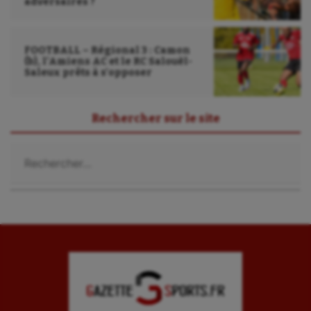
adversaires ?
Roller-derby
Sarbacane
FOOTBALL – Régional 3 : Camon
(b), l’Amiens AC et le RC Salouël-
Saleux prêts à s’opposer
Sauvetage sportif
Sport adapté
Rechercher sur le site
Sport handicap
Rechercher :
Sport santé
Sport-entreprise
Sport-santé
Tir
Tir à l'arc
Triathlon