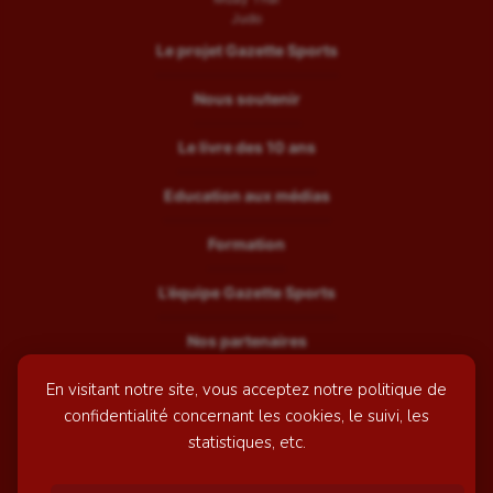
Judo
Le projet Gazette Sports
Nous soutenir
Le livre des 10 ans
Education aux médias
Formation
L’équipe Gazette Sports
Nos partenaires
En visitant notre site, vous acceptez notre politique de
Recrutement
confidentialité concernant les cookies, le suivi, les
Mentions légales
statistiques, etc.
Contactez-nous