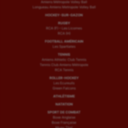
Amiens Métropole Volley Ball
Longueau Amiens Metropole Volley Ball
HOCKEY-SUR-GAZON
RUGBY
RCA (F) – Les Licornes
RCA (H)
FOOTBALL AMÉRICAIN
Les Spartiates
TENNIS
Amiens Athletic Club Tennis
Tennis Club Amiens Métropole
RCA Tennis
ROLLER-HOCKEY
Les Ecureuils
Green Falcons
ATHLÉTISME
NATATION
SPORT DE COMBAT
Boxe Anglaise
Boxe Française
Muay Thaï