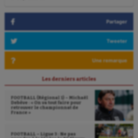
suivant
:
Sport handicap
Partager
Sport santé
Sport-entreprise
Tweeter
Sport-santé
Tir
Une remarque
Tir à l'arc
Les derniers articles
Triathlon
Ultimate frisbee
FOOTBALL (Régional 1) – Michaël
Debève : « On va tout faire pour
retrouver le championnat de
UNSS
France »
Voile
Wakeboard
FOOTBALL – Ligue 3 : Ne pas