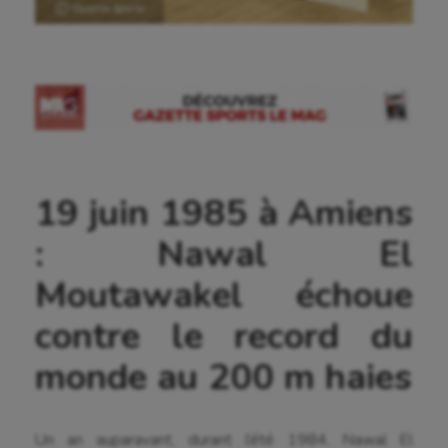
Ⓒ Gazette Sports
19 juin 1985 à Amiens
: Nawal El
Moutawakel échoue
contre le record du
Aéronautique
monde au 200 m haies
Athlétisme
Auto
Un an auparavant, durant l’été 1984, Nawal El