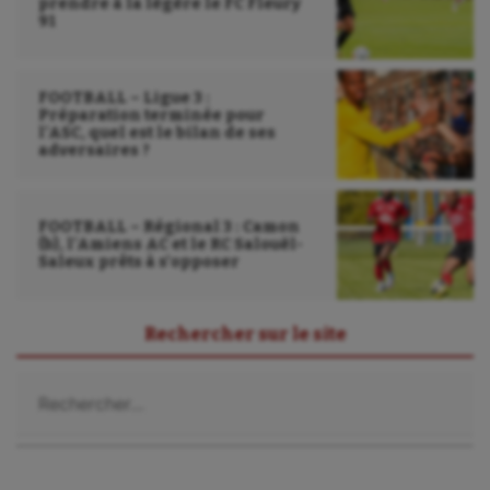
prendre à la légère le FC Fleury
91
Water-polo
FOOTBALL – Ligue 3 :
Préparation terminée pour
l’ASC, quel est le bilan de ses
adversaires ?
FOOTBALL – Régional 3 : Camon
(b), l’Amiens AC et le RC Salouël-
Saleux prêts à s’opposer
Rechercher sur le site
Rechercher :