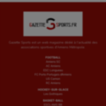
Gazette Sports est un web magazine dédié à l'actualité des
associations sportives d'Amiens Métropole.
FOOTBALL
Amiens SC
AC Amiens
ESC Longueau
FC Porto Portugais d’Amiens
US Camon
RC Amiens
HOCKEY-SUR-GLACE
Les Gothiques
BASKET-BALL
ESCLAMS BB