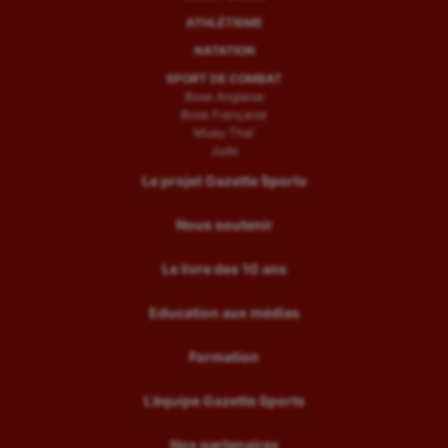
ATHLÉTISME
NATATION
SPORT DE COMBAT
Boxe Anglaise
Boxe Française
Muay Thaï
Judo
Le projet Gazette Sports
Nous soutenir
Le livre des 10 ans
Education aux médias
Formation
L’équipe Gazette Sports
Nos partenaires