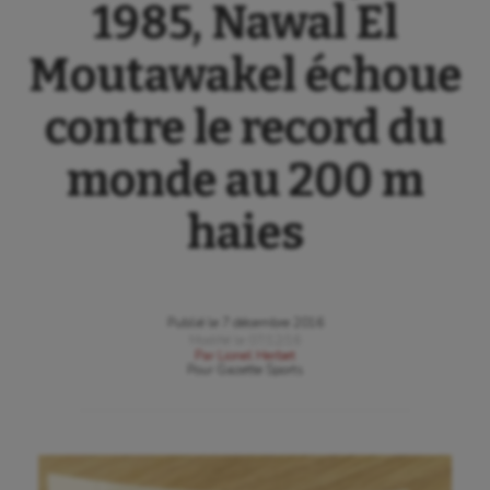
1985, Nawal El
Moutawakel échoue
contre le record du
monde au 200 m
haies
Publié le
7 décembre 2016
Modifié le
07/12/16
Par
Lionel Herbet
Pour
Gazette Sports