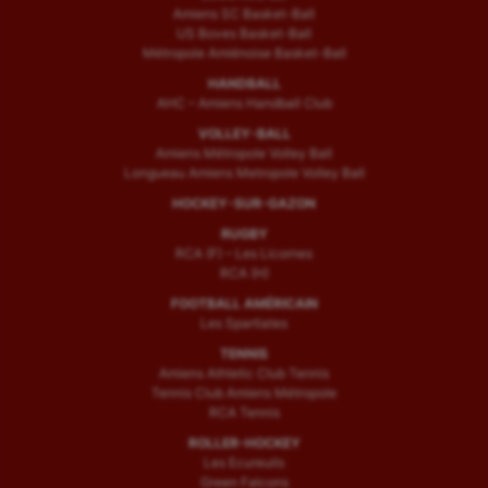
Amiens SC Basket-Ball
US Boves Basket-Ball
Métropole Amiénoise Basket-Ball
HANDBALL
AHC – Amiens Handball Club
VOLLEY-BALL
Amiens Métropole Volley Ball
Longueau Amiens Metropole Volley Ball
HOCKEY-SUR-GAZON
RUGBY
RCA (F) – Les Licornes
RCA (H)
FOOTBALL AMÉRICAIN
Les Spartiates
TENNIS
Amiens Athletic Club Tennis
Tennis Club Amiens Métropole
RCA Tennis
ROLLER-HOCKEY
Les Ecureuils
Green Falcons