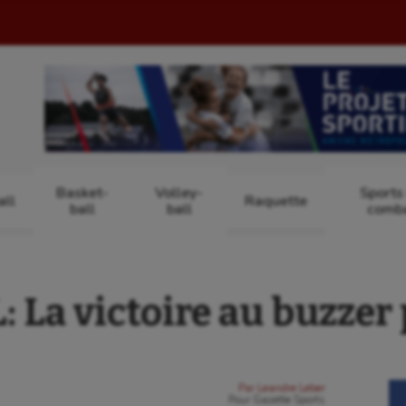
Basket-
Volley-
Sports
ll
Raquette
ball
ball
comb
a victoire au buzzer 
Par
Leandre Leber
Pour
Gazette Sports