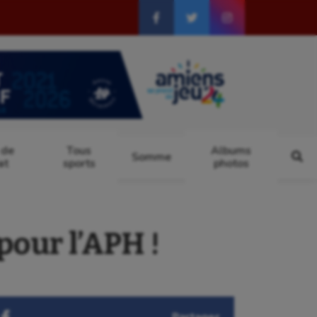
 de
Tous
Albums
Somme
at
sports
photos
pour l’APH !