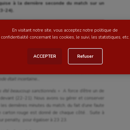
acquise à la dernière seconde du match sur un
23-24).
ime
Moto
ess
Natation
En visitant notre site, vous acceptez notre politique de
football
Natation artistique
confidentialité concernant les cookies, le suivi, les statistiques, etc.
ball américain
Omnisports
 coach d’Amiens :
ACCEPTER
Refuser
al
Outdoor
serré en seconde période mais la 1e mi-temps nous
Paddle
ent était venu nous soutenir, cela a été pour lui un
de était incertaine…
astique
Parkour
s été beaucoup sanctionnés
. » A force d’être un de
astique rythmique
Patinage artistique
é devant (22-21). Nous avons su gérer et conserver
rophilie
Pétanque
s les dernières minutes du match, du fait d’une faute
n carton rouge est donné de chaque côté… Suite à
isport
Plongée
ur penalty, pour égaliser à 23 23.
isme
Randonnée / Marche