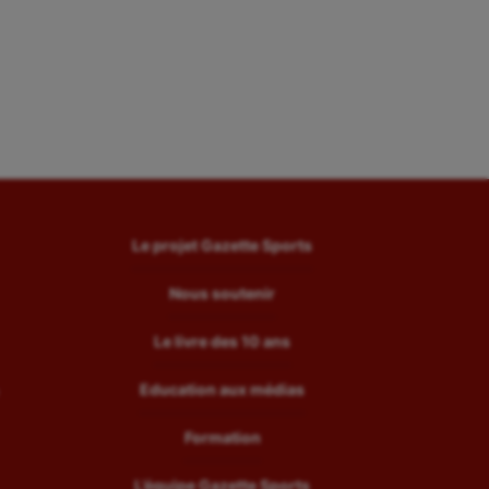
Le projet Gazette Sports
Nous soutenir
Le livre des 10 ans
Education aux médias
Formation
L’équipe Gazette Sports