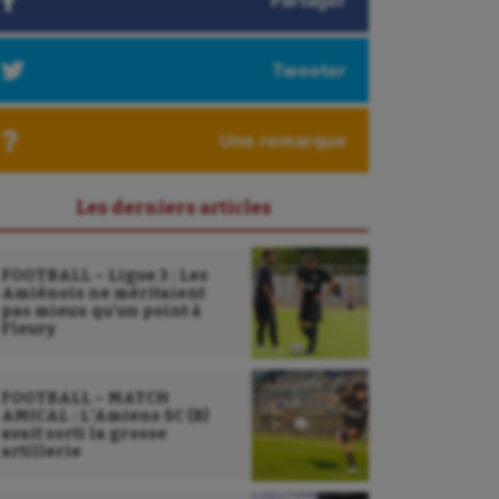
Partager
Tweeter
Une remarque
Les derniers articles
FOOTBALL – Ligue 3 : Les
Amiénois ne méritaient
pas mieux qu’un point à
Fleury
FOOTBALL – MATCH
AMICAL : L’Amiens SC (B)
avait sorti la grosse
artillerie