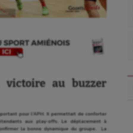
ctoire.
victoire au buzzer
Re
se
Kayak-polo
portant pour l’APH. Il permettait de conforter
tation
Korfbal
rétendants aux play-offs. Le déplacement à
confirmer la bonne dynamique du groupe. La
lade
Longue paume