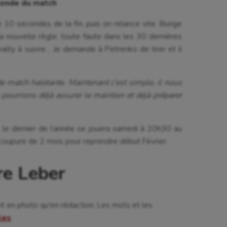
econde du match
 Olympiques et Paralympiques
Roller-derby
 10 secondes de la fin, puis on relance vite. Bunge
 la nouvelle règle, toute faute dans les 30 dernières
alty à suivre… Je demande à Petrenko de tirer et il
de match haletante. Maintenant c’est simple, il nous
s pourrions déjà assurer le maintien et déjà préparer
s, le dernier de l’année se jouera samedi à 20h30 au
oupure de 2 mois pour reprendre début Février.
re Leber
nt en photo qu'en rédaction. Les mots et les
cles