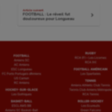
Article suivant
FOOTBALL : Le réveil fut
Article
douloureux pour Longueau
suivant
:
RUGBY
FOOTBALL
RCA (F) – Les Licornes
Amiens SC
RCA (H)
AC Amiens
ESC Longueau
FOOTBALL AMÉRICAIN
FC Porto Portugais d’Amiens
Les Spartiates
US Camon
TENNIS
RC Amiens
Amiens Athletic Club Tennis
HOCKEY-SUR-GLACE
Tennis Club Amiens Métropole
Les Gothiques
RCA Tennis
BASKET-BALL
ROLLER-HOCKEY
ESCLAMS BB
Les Ecureuils
Amiens SC Basket-Ball
Green Falcons