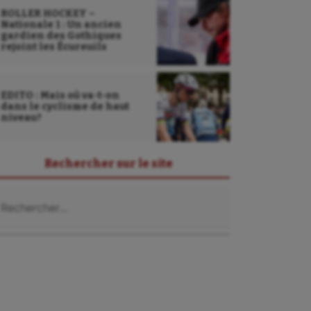
ROLLER HOCKEY –
Nationale 1 : Un ancien
gardien des Gothiques
rejoint les Écureuils
EDITO : Mais où va-t-on
dans le cyclisme de haut
niveau?
Rechercher sur le site
chercher :
Sarbacane
Sauvetage sportif
Sport adapté