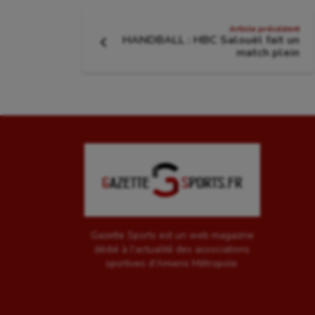
Navigation
Article précédent
HANDBALL : HBC Salouël fait un
de
Article
match plein
précédent
:
l'article
Gazette Sports est un web magazine
dédié à l'actualité des associations
sportives d'Amiens Métropole.