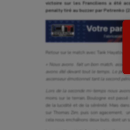
victoire sur les Franciliens a été 
penalty tiré au buzzer par Petrenko (
Aviron
Escr
Balle à la main
Fitn
Ballon au poing
Flag 
Baseball
Foot
Retour sur le match avec Tarik Hayatoune,
Billard
Futs
« Nous avons fait un bon match, assez 
Boules lyonnaises
Golf
avons été devant tout le temps.
Le présid
ascenseur émotionnel tant la second pério
Canoë-kayak
Gymn
Lors de la seconde mi-temps nous avon
Cerf Volant
Gymn
moins sur le terrain, Boulogne est pass
Cheerleading
Halté
de la lucidité et de la sérénité. Mais dan
sur Thomas Zirn, puis son agacement, u
Course à pied
Hand
cela nous enchaînons deux buts, dont un s
Crossfit
Hipp