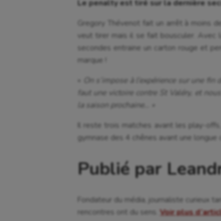
Le penalty est tiré sur la dernière s
Cyclisme
Jeux
Gregory Thévenot fait un arrêt à moins de
veut tirer mais il se fait bousculer. Avec
secondes entraine un carton rouge et pen
marque !
«
On s’impose à l’expérience sur une fin 
faut une victoire contre St Valéry, et nou
la saison prochaine… «
Il reste trois matches avant les play-off
gymnase des 4 chênes avant une longue c
Publié par Leand
Fondateur du média, journaliste curieux ta
rencontres ont du sens.
Voir plus d’arti