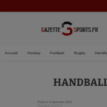
Rechercher :
Accueil
Hockey
Football
Rugby
Handba
HANDBALL: L
Publié le
6 décembre 2016
Modifié le
23/10/19