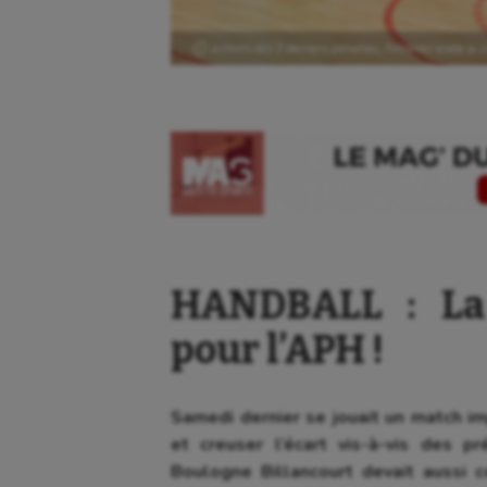
Ⓒ auteurs des 2 derniers penalties, Petrenko scelle la vi
HANDBALL : La 
pour l’APH !
Aéronautique
Dan
Samedi dernier se jouait un match im
Athlétisme
Equi
et creuser l’écart vis-à-vis des p
Boulogne Billancourt devait aussi 
Auto
Esca