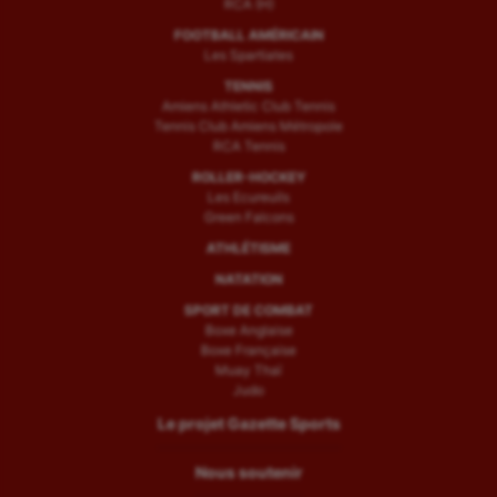
RCA (H)
FOOTBALL AMÉRICAIN
Les Spartiates
TENNIS
Amiens Athletic Club Tennis
Tennis Club Amiens Métropole
RCA Tennis
ROLLER-HOCKEY
Les Ecureuils
Green Falcons
ATHLÉTISME
NATATION
SPORT DE COMBAT
Boxe Anglaise
Boxe Française
Muay Thaï
Judo
Le projet Gazette Sports
Nous soutenir