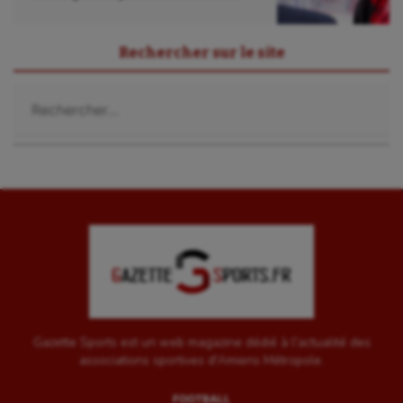
Rechercher sur le site
Rechercher :
Gazette Sports est un web magazine dédié à l'actualité des
associations sportives d'Amiens Métropole.
FOOTBALL