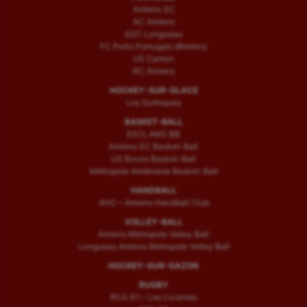
Amiens SC
AC Amiens
ESC Longueau
FC Porto Portugais d’Amiens
US Camon
RC Amiens
HOCKEY-SUR-GLACE
Les Gothiques
BASKET-BALL
ESCLAMS BB
Amiens SC Basket-Ball
US Boves Basket-Ball
Métropole Amiénoise Basket-Ball
HANDBALL
AHC – Amiens Handball Club
VOLLEY-BALL
Amiens Métropole Volley Ball
Longueau Amiens Metropole Volley Ball
HOCKEY-SUR-GAZON
RUGBY
RCA (F) – Les Licornes