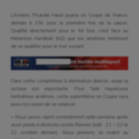
L’Amiens Picardie Hand jouera en Coupe de France,
demain à 15h, pour la première fois de la saison.
Qualifié directement pour le 4é tour, c’est face au
Melantois Handball (N2) que les amiénois tenteront
de se qualifier pour le tour suivant.
Aéronautique
Dans cette compétition à élimination directe, seule la
Athlétisme
victoire est importante. Pour Tarik Hayatoune
l’entraîneur amiénois, cette parenthèse en Coupe sera
Auto
aussi l’occasion de se relancer :
Aviron
« Nous avons repris correctement cette semaine après
Balle à la main
avoir perdu à domicile contre Rennes
(ndlr : 21 – 22 le
22 octobre dernier)
. Nous prenons ce match au
Ballon au poing