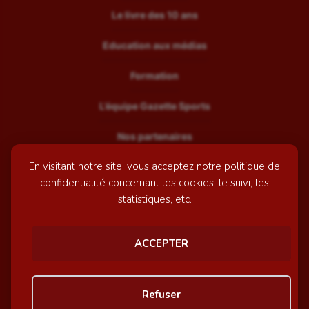
Le livre des 10 ans
Education aux médias
Formation
L’équipe Gazette Sports
Nos partenaires
En visitant notre site, vous acceptez notre politique de
Recrutement
confidentialité concernant les cookies, le suivi, les
Mentions légales
statistiques, etc.
Contactez-nous
ACCEPTER
© GazetteSports - 2026 | Site internet réalisé par
l'agence
Refuser
Awelty