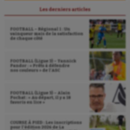
UNSS
Les derniers articles
Voile
Wakeboard
FOOTBALL – Régional 1 : Un
vainqueur mais de la satisfaction
de chaque côté
Water-polo
FOOTBALL (Ligue 3) – Yannick
Pandor : « Prêts à défendre
nos couleurs » de l’ASC
FOOTBALL (Ligue 3) – Alain
Pochat : « Au départ, il y a 18
favoris en lice »
COURSE À PIED : Les inscriptions
pour l’édition 2026 de La