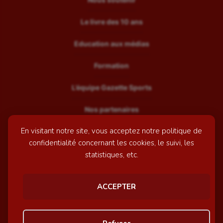
Le livre des 10 ans
Education aux médias
Formation
L’équipe Gazette Sports
Nos partenaires
En visitant notre site, vous acceptez notre politique de
Recrutement
confidentialité concernant les cookies, le suivi, les
Mentions légales
statistiques, etc.
Contactez-nous
ACCEPTER
© GazetteSports - 2026 | Site internet réalisé par
l'agence