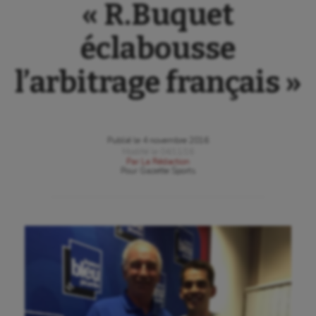
« R.Buquet
éclabousse
l’arbitrage français »
Publié le
4 novembre 2016
Modifié le
04/11/16
Par
La Rédaction
Pour
Gazette Sports