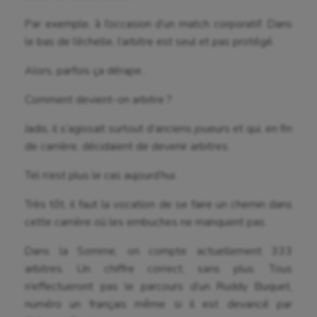
Futsal
Par exemple, à l’occasion d’un match corporatif. Dans
Golf
le bas de l’échelle, l’arbitre est seul et pas protégé.
Gymnastique
Alors, parfois ça dérape..
Gymnastique rythmique
Comment devient-on arbitre ?
Haltérophilie
Jadis, il s’agissait surtout d’anciens joueurs et qui, en fin
Handisport
de carrière, décidaient de devenir arbitres.
Hippisme
Tel n’est plus le cas aujourd’hui.
Jeux Olympiques et Paralympiques
Très tôt, il faut la vocation de se faire un chemin dans
cette carrière où les embuches ne manquent pas.
Kayak-polo
Dans la Somme, on compte actuellement 333
Korfbal
arbitres. Un chiffre correct, sans plus. Tous
Longue paume
n’effectueront pas le parcours d’un Ruddy Buquet,
numéro un français même si il est devancé par
Moto