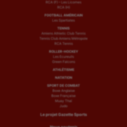
RCA (F) – Les Licornes
RCA (H)
FOOTBALL AMÉRICAIN
Les Spartiates
TENNIS
Amiens Athletic Club Tennis
Tennis Club Amiens Métropole
RCA Tennis
ROLLER-HOCKEY
Les Ecureuils
Green Falcons
ATHLÉTISME
NATATION
SPORT DE COMBAT
Boxe Anglaise
Boxe Française
Muay Thaï
Judo
Le projet Gazette Sports
Nous soutenir