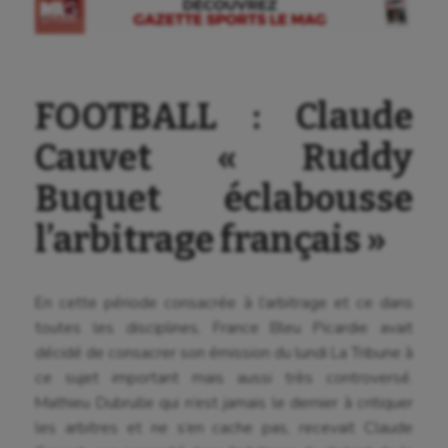
FOOTBALL : Claude
Cauvet « Ruddy
Buquet éclabousse
l’arbitrage français »
En cette période consacrée à l’arbitrage et ce dans
toutes les disciplines, France Bleu Picardie avait
décidé de consacrer son émission du lundi La Tribune à
ce sujet important mais aussi très controversé.
Mathieu Dubrulle qui n’est jamais le dernier à critiquer
les arbitres et ne s’en cache pas, recevait Claude