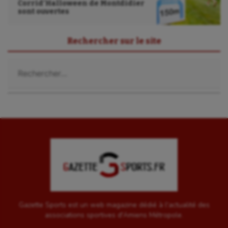
Corrid’Halloween de Montdidier
sont ouvertes
Rechercher sur le site
Rechercher :
Gazette Sports est un web magazine dédié à l'actualité des
associations sportives d'Amiens Métropole.