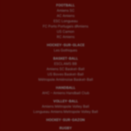
FOOTBALL
Amiens SC
AC Amiens
ESC Longueau
FC Porto Portugais d’Amiens
US Camon
RC Amiens
HOCKEY-SUR-GLACE
Les Gothiques
BASKET-BALL
ESCLAMS BB
Amiens SC Basket-Ball
US Boves Basket-Ball
Métropole Amiénoise Basket-Ball
HANDBALL
AHC – Amiens Handball Club
VOLLEY-BALL
Amiens Métropole Volley Ball
Longueau Amiens Metropole Volley Ball
HOCKEY-SUR-GAZON
RUGBY