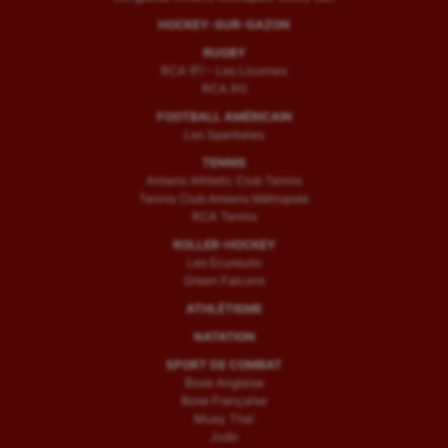
HOCKEY-SUR-GAZON
RUGBY
RCA (F) – Les Licornes
RCA (H)
FOOTBALL AMÉRICAIN
Les Spartiates
TENNIS
Amiens Athletic Club Tennis
Tennis Club Amiens Métropole
RCA Tennis
ROLLER-HOCKEY
Les Ecureuils
Green Falcons
ATHLÉTISME
NATATION
SPORT DE COMBAT
Boxe Anglaise
Boxe Française
Muay Thaï
Judo