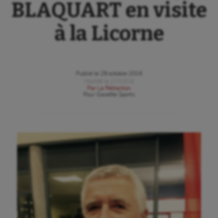
BLAQUART en visite
à la Licorne
Publié le
28 octobre 2016
Modifié le
27/10/16
Par
La Rédaction
Pour
Gazette Sports