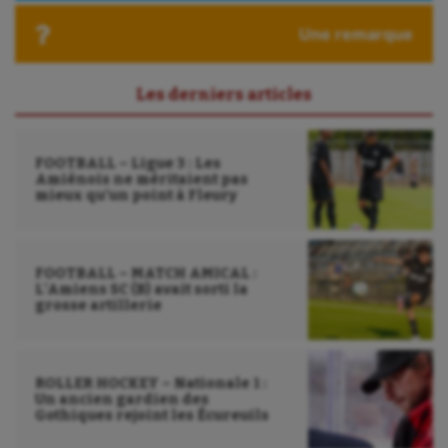
Roller-derby
Une remarque
Sarbacane
Les derniers articles
Sauvetage sportif
Sport adapté
FOOTBALL – Ligue 3 : Les
Sport handicap
Amiénois ne méritaient pas
mieux qu’un point à Fleury
Sport santé
Sport-entreprise
FOOTBALL – MATCH AMICAL :
L’Amiens SC (B) avait sorti la
Sport-santé
grosse artillerie
Tir
Tir à l'arc
ROLLER HOCKEY – Nationale 1 :
Un ancien gardien des
Gothiques rejoint les Écureuils
Triathlon