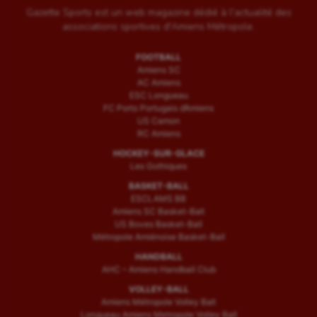
Gazette Sports est un web magazine dédié à l'actualité des
associations sportives d'Amiens Métropole.
FOOTBALL
Amiens SC
AC Amiens
ESC Longueau
FC Porto Portugais d’Amiens
US Camon
RC Amiens
HOCKEY-SUR-GLACE
Les Gothiques
BASKET-BALL
ESCLAMS BB
Amiens SC Basket-Ball
US Boves Basket-Ball
Métropole Amiénoise Basket-Ball
HANDBALL
AHC – Amiens Handball Club
VOLLEY-BALL
Amiens Métropole Volley Ball
Longueau Amiens Metropole Volley Ball