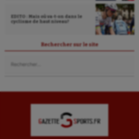
Ultimate frisbee
UNSS
EDITO : Mais où va-t-on dans le
cyclisme de haut niveau?
Voile
Wakeboard
Rechercher sur le site
Water-polo
Rechercher :