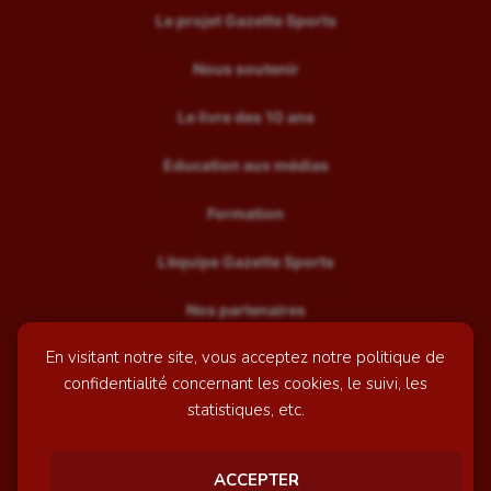
Le projet Gazette Sports
Nous soutenir
Le livre des 10 ans
Education aux médias
Formation
L’équipe Gazette Sports
Nos partenaires
En visitant notre site, vous acceptez notre politique de
Recrutement
confidentialité concernant les cookies, le suivi, les
Mentions légales
statistiques, etc.
Contactez-nous
ACCEPTER