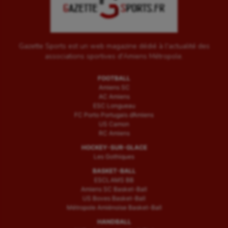
Triathlon
Ultimate frisbee
UNSS
Gazette Sports est un web magazine dédié à l'actualité des
associations sportives d'Amiens Métropole.
Voile
FOOTBALL
Wakeboard
Amiens SC
AC Amiens
Water-polo
ESC Longueau
FC Porto Portugais d’Amiens
US Camon
RC Amiens
HOCKEY-SUR-GLACE
Les Gothiques
BASKET-BALL
ESCLAMS BB
Amiens SC Basket-Ball
US Boves Basket-Ball
Métropole Amiénoise Basket-Ball
HANDBALL