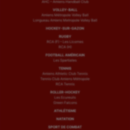
AHC – Amiens Handball Club
VOLLEY-BALL
Amiens Métropole Volley Ball
Longueau Amiens Metropole Volley Ball
HOCKEY-SUR-GAZON
RUGBY
RCA (F) – Les Licornes
RCA (H)
FOOTBALL AMÉRICAIN
Les Spartiates
TENNIS
Amiens Athletic Club Tennis
Tennis Club Amiens Métropole
RCA Tennis
ROLLER-HOCKEY
Les Ecureuils
Green Falcons
ATHLÉTISME
NATATION
SPORT DE COMBAT