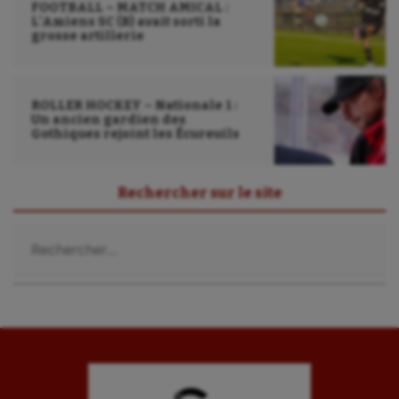
FOOTBALL – MATCH AMICAL :
Randonnée / Marche
L’Amiens SC (B) avait sorti la
grosse artillerie
Roller-derby
Sarbacane
ROLLER HOCKEY – Nationale 1 :
Sauvetage sportif
Un ancien gardien des
Gothiques rejoint les Écureuils
Sport adapté
Sport handicap
Rechercher sur le site
Sport santé
Rechercher :
Sport-entreprise
Sport-santé
Tir
Tir à l'arc