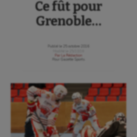
Ce fût pour
Grenoble…
Publié le
25 octobre 2016
Modifié le
25/10/16
Par
La Rédaction
Pour
Gazette Sports