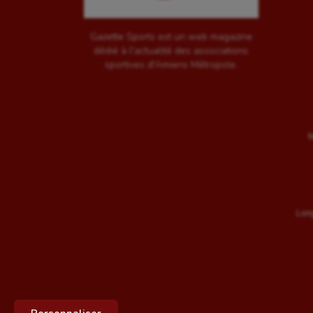
Gazette Sports est un web magazine
dédié à l'actualité des associations
sportives d'Amiens Métropole.
M
Long