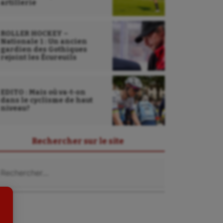
artillerie
ROLLER HOCKEY –
Nationale 1 : Un ancien
gardien des Gothiques
rejoint les Écureuils
EDITO : Mais où va-t-on
dans le cyclisme de haut
niveau?
Sarbacane
Sauvetage sportif
Rechercher sur le site
Sport adapté
chercher :
Sport handicap
Sport santé
Sport-entreprise