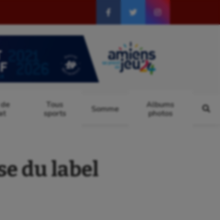
 de
Tous
Albums
Somme
at
sports
photos
e du label