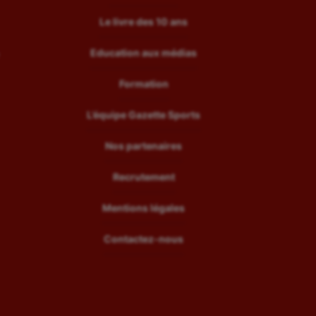
Le livre des 10 ans
Education aux médias
Formation
L’équipe Gazette Sports
Nos partenaires
Recrutement
Mentions légales
Contactez-nous