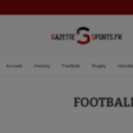
Rechercher :
Accueil
Hockey
Football
Rugby
Handba
FOOTBALL 