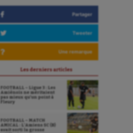
Partager
Tweeter
Une remarque
Les derniers articles
FOOTBALL – Ligue 3 : Les
Amiénois ne méritaient
pas mieux qu’un point à
Fleury
FOOTBALL – MATCH
AMICAL : L’Amiens SC (B)
avait sorti la grosse