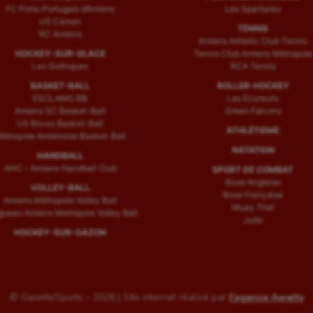
FC Porto Portugais d’Amiens
Les Spartiates
US Camon
TENNIS
RC Amiens
Amiens Athletic Club Tennis
HOCKEY-SUR-GLACE
Tennis Club Amiens Métropole
Les Gothiques
RCA Tennis
BASKET-BALL
ROLLER-HOCKEY
ESCLAMS BB
Les Ecureuils
Amiens SC Basket-Ball
Green Falcons
US Boves Basket-Ball
ATHLÉTISME
étropole Amiénoise Basket-Ball
NATATION
HANDBALL
AHC – Amiens Handball Club
SPORT DE COMBAT
Boxe Anglaise
VOLLEY-BALL
Boxe Française
Amiens Métropole Volley Ball
Muay Thaï
ueau Amiens Metropole Volley Ball
Judo
HOCKEY-SUR-GAZON
© GazetteSports - 2026 | Site internet réalisé par
l'agence Awelty