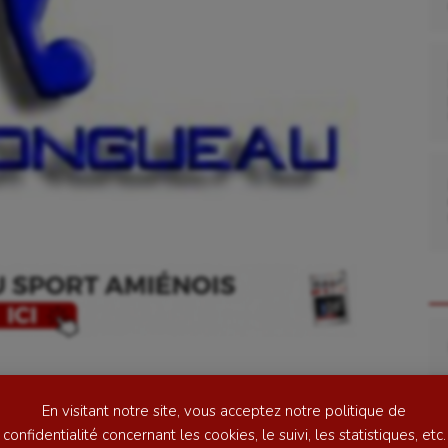
se
Kayak-polo
tation
Korfbal
lade
Longue paume
Re
ime
Moto
ess
Natation
otball : Remise du
En visitant notre site, vous acceptez notre politique de
football
Natation artistique
confidentialité concernant les cookies, le suivi, les statistiques, etc.