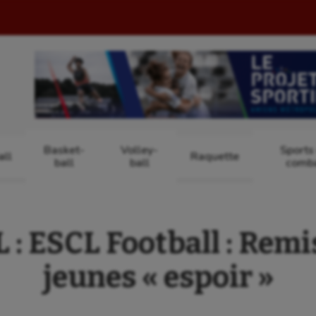
Basket-
Volley-
Sports
ll
Raquette
ball
ball
comb
: ESCL Football : Remis
jeunes « espoir »