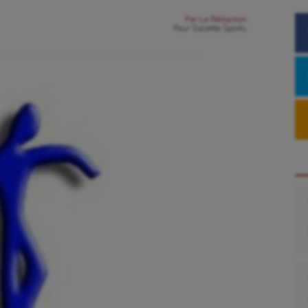
Par
La Rédaction
Pour
Gazette Sports