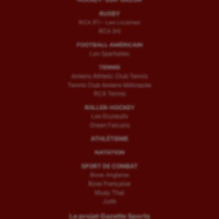
RUGBY
RCA (F) – Les Licornes
RCA (H)
FOOTBALL AMÉRICAIN
Les Spartiates
TENNIS
Amiens Athletic Club Tennis
Tennis Club Amiens Métropole
RCA Tennis
ROLLER-HOCKEY
Les Ecureuils
Green Falcons
ATHLÉTISME
NATATION
SPORT DE COMBAT
Boxe Anglaise
Boxe Française
Muay Thaï
Judo
Le projet Gazette Sports