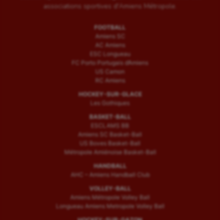
associations sportives d'Amiens Métropole.
FOOTBALL
Amiens SC
AC Amiens
ESC Longueau
FC Porto Portugais d’Amiens
US Camon
RC Amiens
HOCKEY-SUR-GLACE
Les Gothiques
BASKET-BALL
ESCLAMS BB
Amiens SC Basket-Ball
US Boves Basket-Ball
Métropole Amiénoise Basket-Ball
HANDBALL
AHC – Amiens Handball Club
VOLLEY-BALL
Amiens Métropole Volley Ball
Longueau Amiens Metropole Volley Ball
HOCKEY-SUR-GAZON