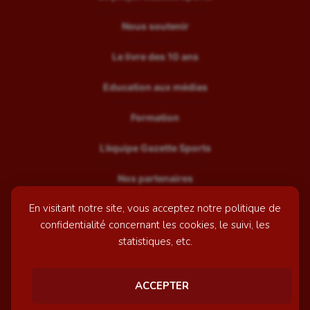
Nous soutenir
Le livre des 10 ans
Education aux médias
Formation
L’équipe Gazette Sports
Nos partenaires
En visitant notre site, vous acceptez notre politique de
Recrutement
confidentialité concernant les cookies, le suivi, les
Mentions légales
statistiques, etc.
Contactez-nous
ACCEPTER