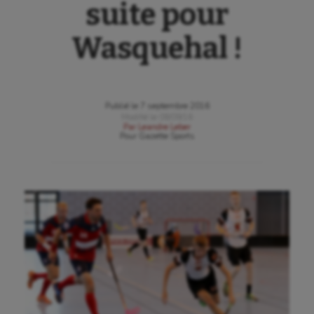
suite pour
Wasquehal !
Publié le
7 septembre 2016
Modifié le
08/09/16
Par
Leandre Leber
Pour
Gazette Sports