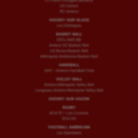
FC Porto Portugais d’Amiens
US Camon
RC Amiens
HOCKEY-SUR-GLACE
Les Gothiques
BASKET-BALL
ESCLAMS BB
Amiens SC Basket-Ball
US Boves Basket-Ball
Métropole Amiénoise Basket-Ball
HANDBALL
AHC – Amiens Handball Club
VOLLEY-BALL
Amiens Métropole Volley Ball
Longueau Amiens Metropole Volley Ball
HOCKEY-SUR-GAZON
RUGBY
RCA (F) – Les Licornes
RCA (H)
FOOTBALL AMÉRICAIN
Les Spartiates