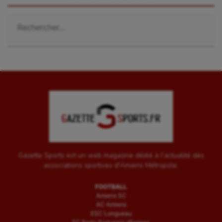
Rechercher :
Gazette Sports est un web magazine dédié à l'actualité des
associations sportives d'Amiens Métropole.
FOOTBALL
Amiens SC
AC Amiens
ESC Longueau