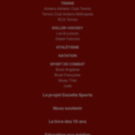
TENNIS
Amiens Athletic Club Tennis
Tennis Club Amiens Métropole
RCA Tennis
ROLLER-HOCKEY
Les Ecureuils
Green Falcons
ATHLÉTISME
NATATION
SPORT DE COMBAT
Boxe Anglaise
Boxe Française
Muay Thaï
Judo
Le projet Gazette Sports
Nous soutenir
Le livre des 10 ans
Education aux médias