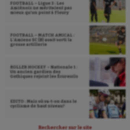
FOOTBALL – Ligue 3 : Les
Amiénois ne méritaient pas
Tir
mieux qu’un point à Fleury
Tir à l'arc
Triathlon
FOOTBALL – MATCH AMICAL :
L’Amiens SC (B) avait sorti la
grosse artillerie
Ultimate frisbee
UNSS
ROLLER HOCKEY – Nationale 1 :
Voile
Un ancien gardien des
Gothiques rejoint les Écureuils
Wakeboard
Water-polo
EDITO : Mais où va-t-on dans le
cyclisme de haut niveau?
Rechercher sur le site