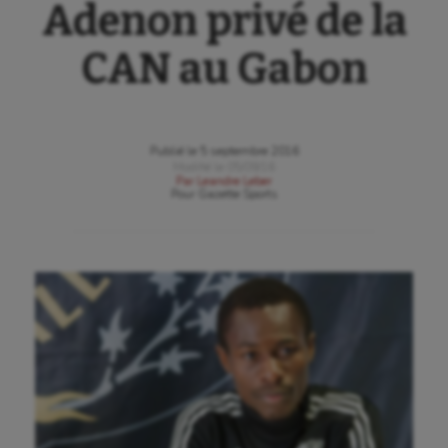
Adenon privé de la
CAN au Gabon
Publié le
5 septembre 2016
Modifié le
05/09/16
Par
Leandre Leber
Pour
Gazette Sports