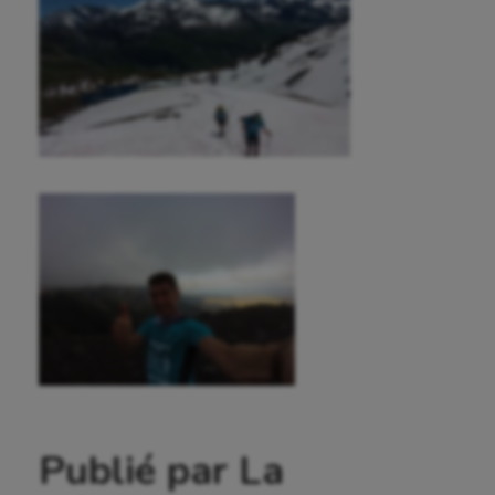
Publié par La