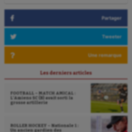
:
Outdoor
Partager
Paddle
Parkour
Tweeter
Patinage artistique
Une remarque
Pétanque
Plongée
Les derniers articles
Randonnée / Marche
FOOTBALL – MATCH AMICAL :
Roller-derby
L’Amiens SC (B) avait sorti la
grosse artillerie
Sarbacane
Sauvetage sportif
ROLLER HOCKEY – Nationale 1 :
Sport adapté
Un ancien gardien des