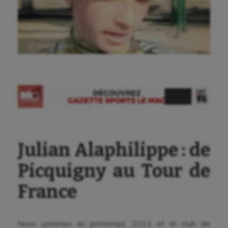
Ⓒ Gazette Sports
Julian Alaphilippe : de
Picquigny au Tour de
Aéronautique
France
Athlétisme
Auto
Nous sommes au printemps 2011 et le club de