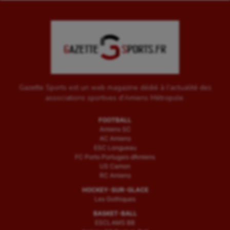
Water-polo
Gazette Sports est un web magazine dédié à l'actualité des
associations sportives d'Amiens Métropole.
FOOTBALL
Amiens SC
AC Amiens
ESC Longueau
FC Porto Portugais d’Amiens
US Camon
RC Amiens
HOCKEY-SUR-GLACE
Les Gothiques
BASKET-BALL
ESCLAMS BB