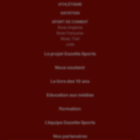
ATHLÉTISME
NATATION
SPORT DE COMBAT
Boxe Anglaise
Boxe Française
Muay Thaï
Judo
Le projet Gazette Sports
Nous soutenir
Le livre des 10 ans
Education aux médias
Formation
L’équipe Gazette Sports
Nos partenaires