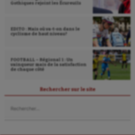
Gothiques rejoint les Écureuils
Sport handicap
Sport santé
EDITO : Mais où va-t-on dans le
Sport-entreprise
cyclisme de haut niveau?
Sport-santé
Tir
FOOTBALL – Régional 1 : Un
vainqueur mais de la satisfaction
Tir à l'arc
de chaque côté
Triathlon
Rechercher sur le site
Ultimate frisbee
Rechercher :
UNSS
Voile
Wakeboard