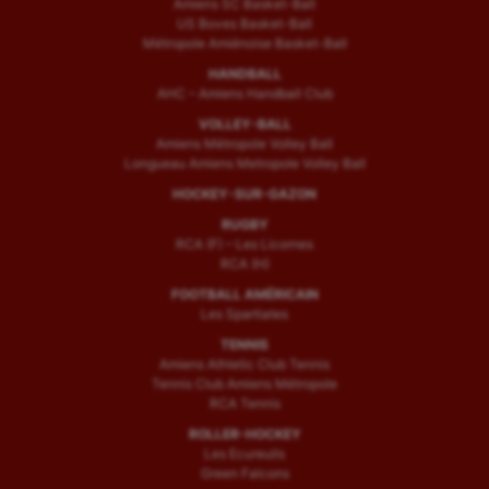
Amiens SC Basket-Ball
US Boves Basket-Ball
Métropole Amiénoise Basket-Ball
HANDBALL
AHC – Amiens Handball Club
VOLLEY-BALL
Amiens Métropole Volley Ball
Longueau Amiens Metropole Volley Ball
HOCKEY-SUR-GAZON
RUGBY
RCA (F) – Les Licornes
RCA (H)
FOOTBALL AMÉRICAIN
Les Spartiates
TENNIS
Amiens Athletic Club Tennis
Tennis Club Amiens Métropole
RCA Tennis
ROLLER-HOCKEY
Les Ecureuils
Green Falcons